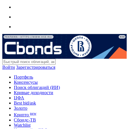
РЕКЛАМА • HTTPS://WWW.HSE.RU/
Войти
Зарегистрироваться
Портфель
Консенсусы
Поиск облигаций (ИИ)
Кривые доходности
ЦФА
Best bid/ask
Золото
new
Крипто
Сбондс-ТВ
Watchlist