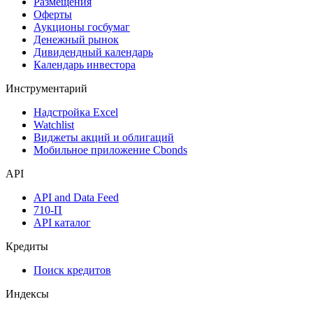
Размещения
Оферты
Аукционы госбумаг
Денежный рынок
Дивидендный календарь
Календарь инвестора
Инструментарий
Надстройка Excel
Watchlist
Виджеты акций и облигаций
Мобильное приложение Cbonds
API
API and Data Feed
710-П
API каталог
Кредиты
Поиск кредитов
Индексы