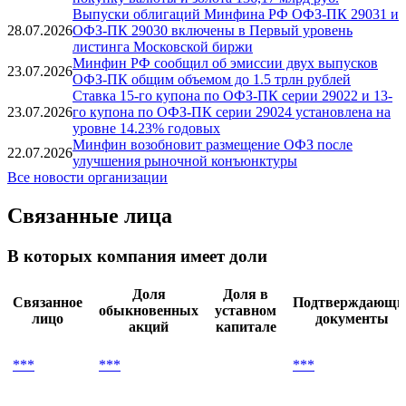
Выпуски облигаций Минфина РФ ОФЗ-ПК 29031 и
28.07.2026
ОФЗ-ПК 29030 включены в Первый уровень
листинга Московской биржи
Минфин РФ сообщил об эмиссии двух выпусков
23.07.2026
ОФЗ-ПК общим объемом до 1.5 трлн рублей
Ставка 15-го купона по ОФЗ-ПК серии 29022 и 13-
23.07.2026
го купона по ОФЗ-ПК серии 29024 установлена на
уровне 14.23% годовых
Минфин возобновит размещение ОФЗ после
22.07.2026
улучшения рыночной конъюнктуры
Все новости организации
Связанные лица
В которых компания имеет доли
Доля
Доля в
Связанное
Подтверждающи
обыкновенных
уставном
лицо
документы
акций
капитале
***
***
***