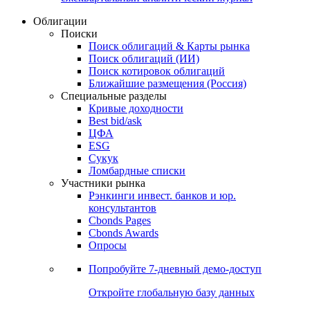
Облигации
Поиски
Поиск облигаций & Карты рынка
Поиск облигаций (ИИ)
Поиск котировок облигаций
Ближайшие размещения (Россия)
Специальные разделы
Кривые доходности
Best bid/ask
ЦФА
ESG
Сукук
Ломбардные списки
Участники рынка
Рэнкинги инвест. банков и юр.
консультантов
Cbonds Pages
Cbonds Awards
Опросы
Попробуйте
7-дневный
демо-доступ
Откройте глобальную базу данных