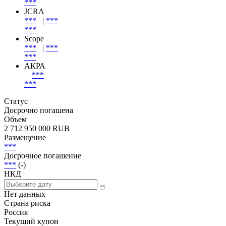
***
JCRA
***
|
***
***
Scope
***
|
***
***
АКРА
|
***
***
Статус
Досрочно погашена
Объем
2 712 950 000 RUB
Размещение
***
Досрочное погашение
***
(-)
НКД
Нет данных
Страна риска
Россия
Текущий купон