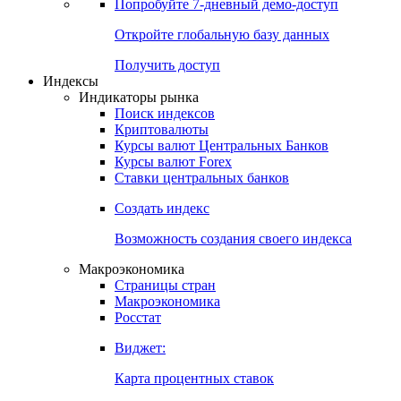
Попробуйте
7-дневный
демо-доступ
Откройте глобальную базу данных
Получить доступ
Индексы
Индикаторы рынка
Поиск индексов
Криптовалюты
Курсы валют Центральных Банков
Курсы валют Forex
Ставки центральных банков
Создать индекс
Возможность создания своего индекса
Макроэкономика
Страницы стран
Макроэкономика
Росстат
Виджет:
Карта процентных ставок