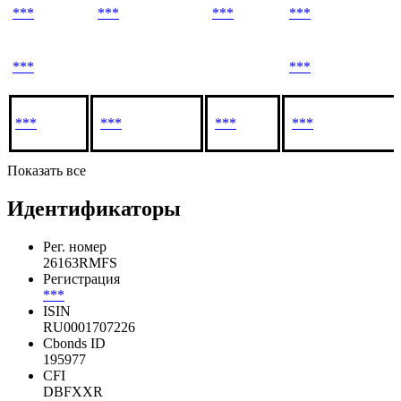
***
***
***
***
***
***
***
***
***
***
Показать все
Идентификаторы
Рег. номер
26163RMFS
Регистрация
***
ISIN
RU0001707226
Cbonds ID
195977
CFI
DBFXXR