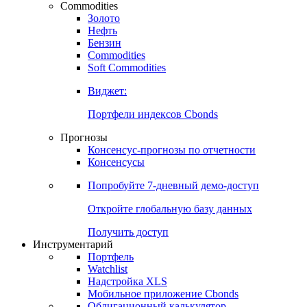
Commodities
Золото
Нефть
Бензин
Commodities
Soft Commodities
Виджет:
Портфели индексов Cbonds
Прогнозы
Консенсус-прогнозы по отчетности
Консенсусы
Попробуйте
7-дневный
демо-доступ
Откройте глобальную базу данных
Получить доступ
Инструментарий
Портфель
Watchlist
Надстройка XLS
Мобильное приложение Cbonds
Облигационный калькулятор