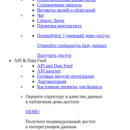
Сохраненные запросы
Виджеты акций и облигаций
Чат
Сбондс Люди
Проверка контрагента
Попробуйте
7-дневный
демо-доступ
Откройте глобальную базу данных
Получить доступ
API & Data Feed
API and Data Feed
API каталог
Готовые модули интеграции
Документация
Кастомные проекты для бизнеса
Оцените структуру и качество данных
в публичном демо-доступе
DEMO
Получите индивидуальный доступ
к интересующим данным