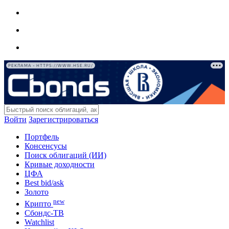
РЕКЛАМА • HTTPS://WWW.HSE.RU/
Войти
Зарегистрироваться
Портфель
Консенсусы
Поиск облигаций (ИИ)
Кривые доходности
ЦФА
Best bid/ask
Золото
new
Крипто
Сбондс-ТВ
Watchlist