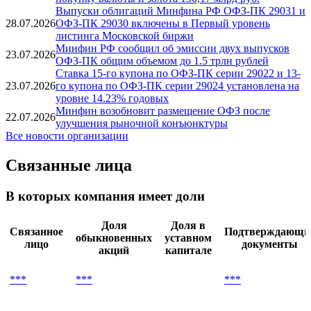
Выпуски облигаций Минфина РФ ОФЗ-ПК 29031 и
28.07.2026
ОФЗ-ПК 29030 включены в Первый уровень
листинга Московской биржи
Минфин РФ сообщил об эмиссии двух выпусков
23.07.2026
ОФЗ-ПК общим объемом до 1.5 трлн рублей
Ставка 15-го купона по ОФЗ-ПК серии 29022 и 13-
23.07.2026
го купона по ОФЗ-ПК серии 29024 установлена на
уровне 14.23% годовых
Минфин возобновит размещение ОФЗ после
22.07.2026
улучшения рыночной конъюнктуры
Все новости организации
Связанные лица
В которых компания имеет доли
Доля
Доля в
Связанное
Подтверждающи
обыкновенных
уставном
лицо
документы
акций
капитале
***
***
***