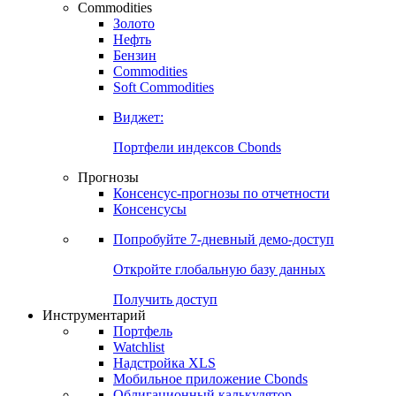
Commodities
Золото
Нефть
Бензин
Commodities
Soft Commodities
Виджет:
Портфели индексов Cbonds
Прогнозы
Консенсус-прогнозы по отчетности
Консенсусы
Попробуйте
7-дневный
демо-доступ
Откройте глобальную базу данных
Получить доступ
Инструментарий
Портфель
Watchlist
Надстройка XLS
Мобильное приложение Cbonds
Облигационный калькулятор