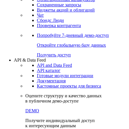
Сохраненные запросы
Виджеты акций и облигаций
Чат
Сбондс Люди
Проверка контрагента
Попробуйте
7-дневный
демо-доступ
Откройте глобальную базу данных
Получить доступ
API & Data Feed
API and Data Feed
API каталог
Готовые модули интеграции
Документация
Кастомные проекты для бизнеса
Оцените структуру и качество данных
в публичном демо-доступе
DEMO
Получите индивидуальный доступ
к интересующим данным