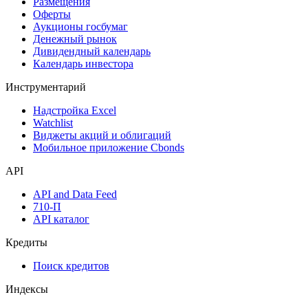
Размещения
Оферты
Аукционы госбумаг
Денежный рынок
Дивидендный календарь
Календарь инвестора
Инструментарий
Надстройка Excel
Watchlist
Виджеты акций и облигаций
Мобильное приложение Cbonds
API
API and Data Feed
710-П
API каталог
Кредиты
Поиск кредитов
Индексы