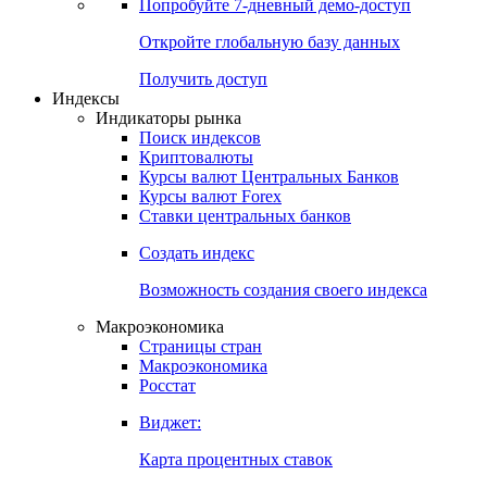
Попробуйте
7-дневный
демо-доступ
Откройте глобальную базу данных
Получить доступ
Индексы
Индикаторы рынка
Поиск индексов
Криптовалюты
Курсы валют Центральных Банков
Курсы валют Forex
Ставки центральных банков
Создать индекс
Возможность создания своего индекса
Макроэкономика
Страницы стран
Макроэкономика
Росстат
Виджет:
Карта процентных ставок