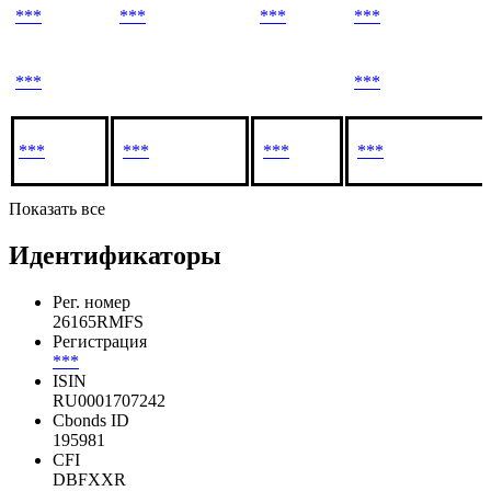
***
***
***
***
***
***
***
***
***
***
Показать все
Идентификаторы
Рег. номер
26165RMFS
Регистрация
***
ISIN
RU0001707242
Cbonds ID
195981
CFI
DBFXXR