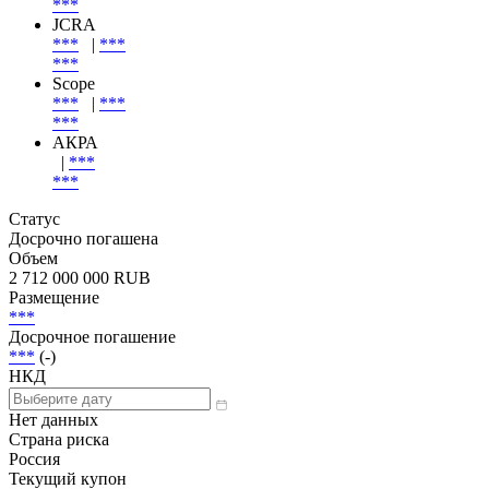
***
JCRA
***
|
***
***
Scope
***
|
***
***
АКРА
|
***
***
Статус
Досрочно погашена
Объем
2 712 000 000 RUB
Размещение
***
Досрочное погашение
***
(-)
НКД
Нет данных
Страна риска
Россия
Текущий купон