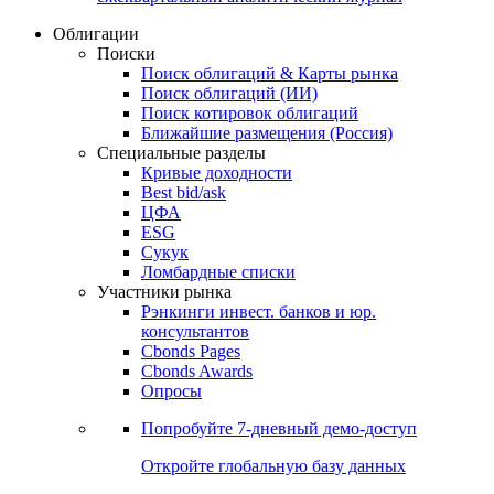
Облигации
Поиски
Поиск облигаций & Карты рынка
Поиск облигаций (ИИ)
Поиск котировок облигаций
Ближайшие размещения (Россия)
Специальные разделы
Кривые доходности
Best bid/ask
ЦФА
ESG
Сукук
Ломбардные списки
Участники рынка
Рэнкинги инвест. банков и юр.
консультантов
Cbonds Pages
Cbonds Awards
Опросы
Попробуйте
7-дневный
демо-доступ
Откройте глобальную базу данных