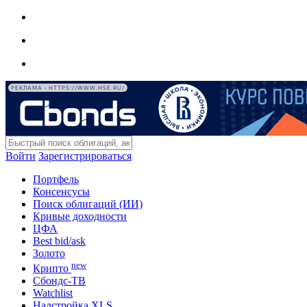
РЕКЛАМА • HTTPS://WWW.HSE.RU/
Войти
Зарегистрироваться
Портфель
Консенсусы
Поиск облигаций (ИИ)
Кривые доходности
ЦФА
Best bid/ask
Золото
new
Крипто
Сбондс-ТВ
Watchlist
Надстройка XLS