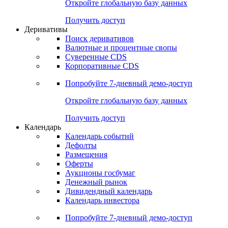
Откройте глобальную базу данных
Получить доступ
Деривативы
Поиск деривативов
Валютные и процентные свопы
Суверенные CDS
Корпоративные CDS
Попробуйте
7-дневный
демо-доступ
Откройте глобальную базу данных
Получить доступ
Календарь
Календарь событий
Дефолты
Размещения
Оферты
Аукционы госбумаг
Денежный рынок
Дивидендный календарь
Календарь инвестора
Попробуйте
7-дневный
демо-доступ