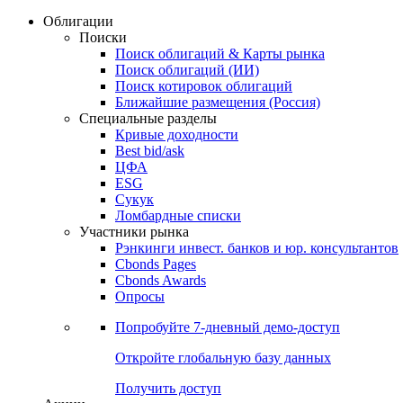
Облигации
Поиски
Поиск облигаций & Карты рынка
Поиск облигаций (ИИ)
Поиск котировок облигаций
Ближайшие размещения (Россия)
Специальные разделы
Кривые доходности
Best bid/ask
ЦФА
ESG
Сукук
Ломбардные списки
Участники рынка
Рэнкинги инвест. банков и юр. консультантов
Cbonds Pages
Cbonds Awards
Опросы
Попробуйте
7-дневный
демо-доступ
Откройте глобальную базу данных
Получить доступ