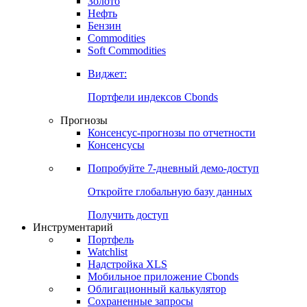
Золото
Нефть
Бензин
Commodities
Soft Commodities
Виджет:
Портфели индексов Cbonds
Прогнозы
Консенсус-прогнозы по отчетности
Консенсусы
Попробуйте
7-дневный
демо-доступ
Откройте глобальную базу данных
Получить доступ
Инструментарий
Портфель
Watchlist
Надстройка XLS
Мобильное приложение Cbonds
Облигационный калькулятор
Сохраненные запросы