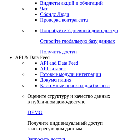
Виджеты акций и облигаций
Чат
Сбондс Люди
Проверка контрагента
Попробуйте
7-дневный
демо-доступ
Откройте глобальную базу данных
Получить доступ
API & Data Feed
API and Data Feed
API каталог
Готовые модули интеграции
Документация
Кастомные проекты для бизнеса
Оцените структуру и качество данных
в публичном демо-доступе
DEMO
Получите индивидуальный доступ
к интересующим данным
Запросить доступ