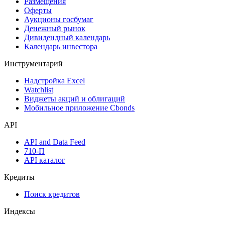
Размещения
Оферты
Аукционы госбумаг
Денежный рынок
Дивидендный календарь
Календарь инвестора
Инструментарий
Надстройка Excel
Watchlist
Виджеты акций и облигаций
Мобильное приложение Cbonds
API
API and Data Feed
710-П
API каталог
Кредиты
Поиск кредитов
Индексы