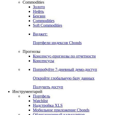
Commodities
Золото
Нефть
Бензин
Commodities
Soft Commodities
Виджет:
Портфели индексов Cbonds
Прогнозы
Консенсус-прогнозы по отчетности
Консенсусы
Попробуйте
7-дневный
демо-доступ
Откройте глобальную базу данных
Получить доступ
Инструментарий
Портфель
Watchlist
Надстройка XLS
Мобильное приложение Cbonds
Облигационный калькулятор