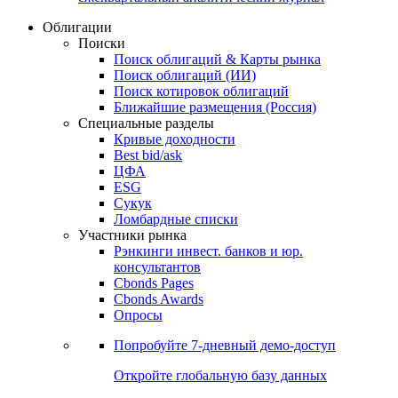
Облигации
Поиски
Поиск облигаций & Карты рынка
Поиск облигаций (ИИ)
Поиск котировок облигаций
Ближайшие размещения (Россия)
Специальные разделы
Кривые доходности
Best bid/ask
ЦФА
ESG
Сукук
Ломбардные списки
Участники рынка
Рэнкинги инвест. банков и юр.
консультантов
Cbonds Pages
Cbonds Awards
Опросы
Попробуйте
7-дневный
демо-доступ
Откройте глобальную базу данных