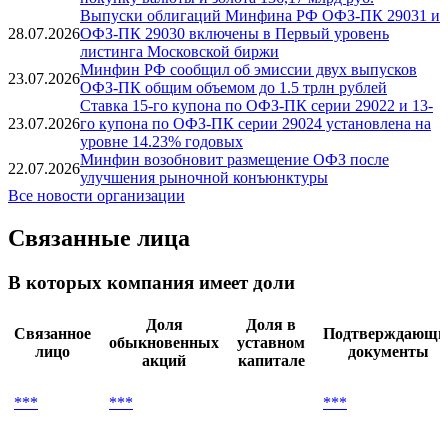
Выпуски облигаций Минфина РФ ОФЗ-ПК 29031 и
28.07.2026
ОФЗ-ПК 29030 включены в Первый уровень
листинга Московской биржи
Минфин РФ сообщил об эмиссии двух выпусков
23.07.2026
ОФЗ-ПК общим объемом до 1.5 трлн рублей
Ставка 15-го купона по ОФЗ-ПК серии 29022 и 13-
23.07.2026
го купона по ОФЗ-ПК серии 29024 установлена на
уровне 14.23% годовых
Минфин возобновит размещение ОФЗ после
22.07.2026
улучшения рыночной конъюнктуры
Все новости организации
Связанные лица
В которых компания имеет доли
Доля
Доля в
Связанное
Подтверждающи
обыкновенных
уставном
лицо
документы
акций
капитале
***
***
***