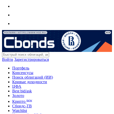
РЕКЛАМА • HTTPS://WWW.HSE.RU/
Войти
Зарегистрироваться
Портфель
Консенсусы
Поиск облигаций (ИИ)
Кривые доходности
ЦФА
Best bid/ask
Золото
new
Крипто
Сбондс-ТВ
Watchlist