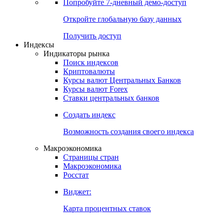
Попробуйте
7-дневный
демо-доступ
Откройте глобальную базу данных
Получить доступ
Индексы
Индикаторы рынка
Поиск индексов
Криптовалюты
Курсы валют Центральных Банков
Курсы валют Forex
Ставки центральных банков
Создать индекс
Возможность создания своего индекса
Макроэкономика
Страницы стран
Макроэкономика
Росстат
Виджет:
Карта процентных ставок