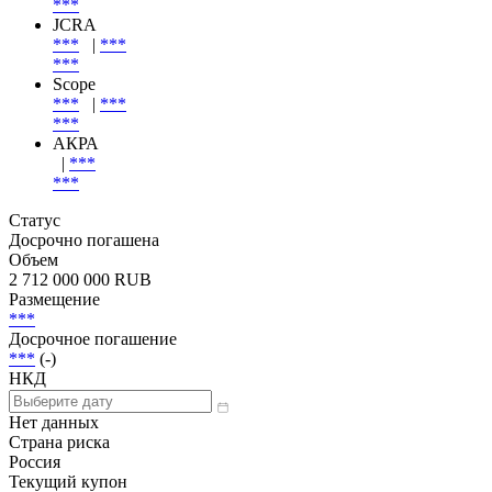
***
JCRA
***
|
***
***
Scope
***
|
***
***
АКРА
|
***
***
Статус
Досрочно погашена
Объем
2 712 000 000 RUB
Размещение
***
Досрочное погашение
***
(-)
НКД
Нет данных
Страна риска
Россия
Текущий купон