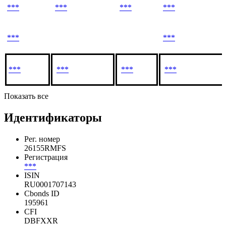
***
***
***
***
***
***
***
***
***
***
Показать все
Идентификаторы
Рег. номер
26155RMFS
Регистрация
***
ISIN
RU0001707143
Cbonds ID
195961
CFI
DBFXXR