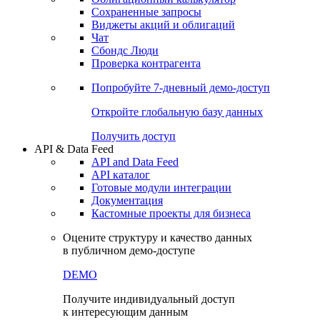
Сохраненные запросы
Виджеты акций и облигаций
Чат
Сбондс Люди
Проверка контрагента
Попробуйте
7-дневный
демо-доступ
Откройте глобальную базу данных
Получить доступ
API & Data Feed
API and Data Feed
API каталог
Готовые модули интеграции
Документация
Кастомные проекты для бизнеса
Оцените структуру и качество данных
в публичном демо-доступе
DEMO
Получите индивидуальный доступ
к интересующим данным