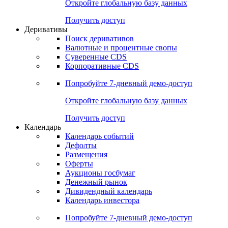
Откройте глобальную базу данных
Получить доступ
Деривативы
Поиск деривативов
Валютные и процентные свопы
Суверенные CDS
Корпоративные CDS
Попробуйте
7-дневный
демо-доступ
Откройте глобальную базу данных
Получить доступ
Календарь
Календарь событий
Дефолты
Размещения
Оферты
Аукционы госбумаг
Денежный рынок
Дивидендный календарь
Календарь инвестора
Попробуйте
7-дневный
демо-доступ