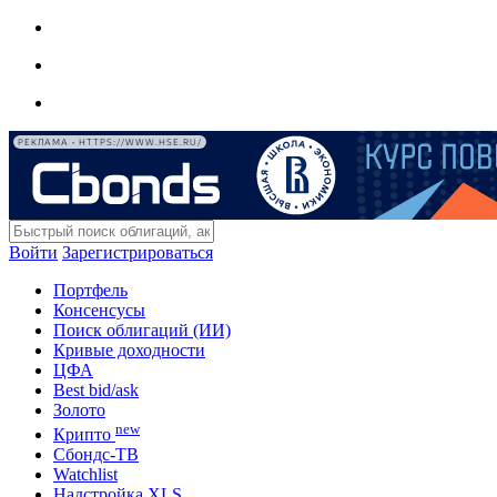
РЕКЛАМА • HTTPS://WWW.HSE.RU/
Войти
Зарегистрироваться
Портфель
Консенсусы
Поиск облигаций (ИИ)
Кривые доходности
ЦФА
Best bid/ask
Золото
new
Крипто
Сбондс-ТВ
Watchlist
Надстройка XLS