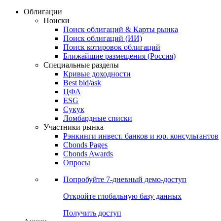
Облигации
Поиски
Поиск облигаций & Карты рынка
Поиск облигаций (ИИ)
Поиск котировок облигаций
Ближайшие размещения (Россия)
Специальные разделы
Кривые доходности
Best bid/ask
ЦФА
ESG
Сукук
Ломбардные списки
Участники рынка
Рэнкинги инвест. банков и юр. консультантов
Cbonds Pages
Cbonds Awards
Опросы
Попробуйте
7-дневный
демо-доступ
Откройте глобальную базу данных
Получить доступ