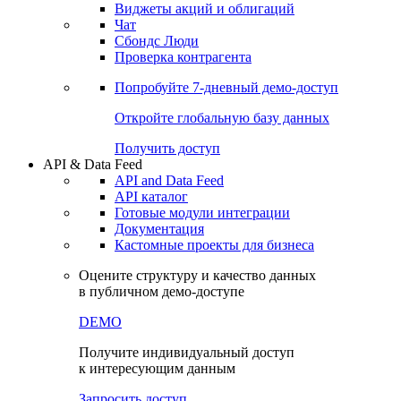
Виджеты акций и облигаций
Чат
Сбондс Люди
Проверка контрагента
Попробуйте
7-дневный
демо-доступ
Откройте глобальную базу данных
Получить доступ
API & Data Feed
API and Data Feed
API каталог
Готовые модули интеграции
Документация
Кастомные проекты для бизнеса
Оцените структуру и качество данных
в публичном демо-доступе
DEMO
Получите индивидуальный доступ
к интересующим данным
Запросить доступ