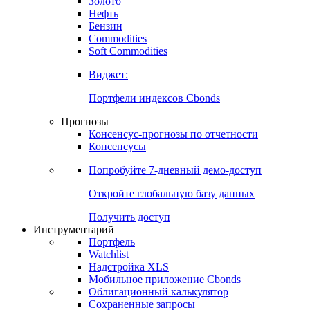
Золото
Нефть
Бензин
Commodities
Soft Commodities
Виджет:
Портфели индексов Cbonds
Прогнозы
Консенсус-прогнозы по отчетности
Консенсусы
Попробуйте
7-дневный
демо-доступ
Откройте глобальную базу данных
Получить доступ
Инструментарий
Портфель
Watchlist
Надстройка XLS
Мобильное приложение Cbonds
Облигационный калькулятор
Сохраненные запросы