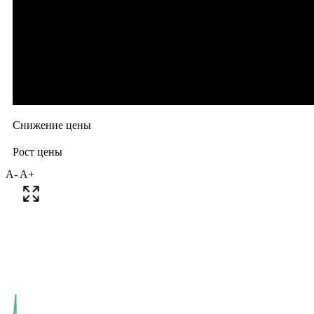
A-
A+