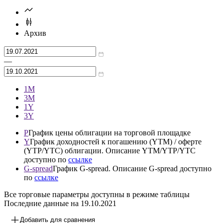
Архив
—
1М
3М
1Y
3Y
P
График цены облигации на торговой площадке
Y
График доходностей к погашению (YTM) / оферте
(YTP/YTC) облигации. Описание YTM/YTP/YTC
доступно по
ссылке
G-spread
График G-spread. Описание G-spread доступно
по
ссылке
Все торговые параметры доступны в режиме таблицы
Последние данные на
19.10.2021
Добавить для сравнения