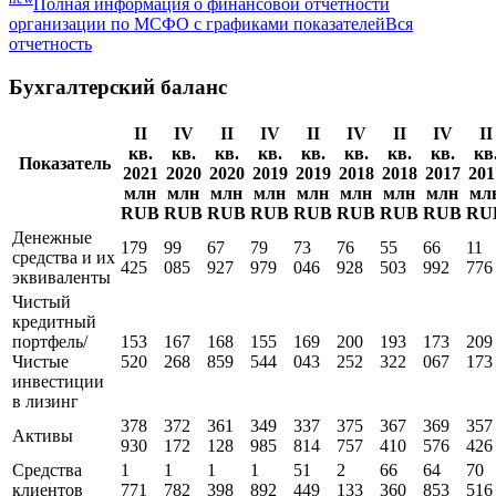
Полная информация о финансовой отчетности
организации по МСФО с графиками показателей
Вся
отчетность
Бухгалтерский баланс
II
IV
II
IV
II
IV
II
IV
II
кв.
кв.
кв.
кв.
кв.
кв.
кв.
кв.
кв
Показатель
2021
2020
2020
2019
2019
2018
2018
2017
201
млн
млн
млн
млн
млн
млн
млн
млн
мл
RUB
RUB
RUB
RUB
RUB
RUB
RUB
RUB
RU
Денежные
179
99
67
79
73
76
55
66
11
средства и их
425
085
927
979
046
928
503
992
776
эквиваленты
Чистый
кредитный
портфель/
153
167
168
155
169
200
193
173
209
Чистые
520
268
859
544
043
252
322
067
173
инвестиции
в лизинг
378
372
361
349
337
375
367
369
357
Активы
930
172
128
985
814
757
410
576
426
Средства
1
1
1
1
51
2
66
64
70
клиентов
771
782
398
892
449
133
360
853
516