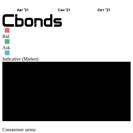
Авг '21
Сен '21
Окт '21
Bid
Ask
Indicative (Market)
Объем торгов
16. Авг
30. Авг
13. Сен
27. Сен
11. Окт
Снижение цены