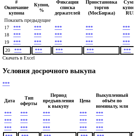
#
Фиксация
Приостановка
Сумм
Купон,
Окончание
списка
торгов
купон
%
купона
держателей
(МосБиржа)
RU
Показать предыдущие
17
***
***
***
***
***
18
***
***
***
***
***
19
***
***
***
***
***
20
***
***
***
***
***
Скачать в Excel
Условия досрочного выкупа
***
Период
Выкупленный
Тип
Дата
предъявления
Цена
объём по
оферты
к выкупу
номиналу, млн
***
***
***
***
***
*
***
***
***
***
***
*
***
***
***
***
***
*