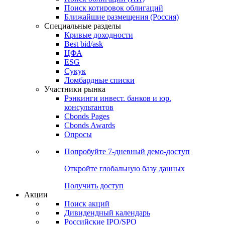
Поиск котировок облигаций
Ближайшие размещения (Россия)
Специальные разделы
Кривые доходности
Best bid/ask
ЦФА
ESG
Сукук
Ломбардные списки
Участники рынка
Рэнкинги инвест. банков и юр.
консультантов
Cbonds Pages
Cbonds Awards
Опросы
Попробуйте
7-дневный
демо-доступ
Откройте глобальную базу данных
Получить доступ
Акции
Поиск акций
Дивидендный календарь
Российские IPO/SPO