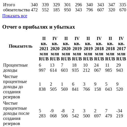
Итого
340
339
329
301
296
340
343
347
335
обязательства
472
552
185
950
343
796
607
320
670
Показать все
Отчет о прибылях и убытках
II
IV
II
IV
II
IV
II
IV
кв.
кв.
кв.
кв.
кв.
кв.
кв.
кв.
Показатель
2021
2020
2020
2019
2019
2018
2018
2017
млн
млн
млн
млн
млн
млн
млн
млн
RUB
RUB
RUB
RUB
RUB
RUB
RUB
RUB
Процентные
6
13
7
18
10
24
11
29
доходы
997
614
603
935
212
067
985
943
Чистые
процентные
1
2
1
6
3
9
5
9
доходы до
838
505
569
841
766
158
043
520
создания
резервов
Чистые
процентные
5
-9
-8
2
3
2
7
-34
доходы поcле
283
068
506
542
500
697
479
219
создания
резервов