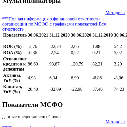
Мультипликаторы
Методика
new
Полная информация о финансовой отчетности
организации по МСФО с графиками показателей
Вся
отчетность
Показатель
30.06.2021
31.12.2020
30.06.2020
31.12.2019
30.06.
ROE (%)
-3,76
-22,74
2,05
1,88
54,2
ROA (%)
-0,36
-2,54
0,22
0,21
5,02
Отношение
кредитов к
86,69
93,87
120,79
82,21
3,29
депозитам
Активы,
4,93
6,34
6,90
-6,86
-8,06
YoY (%)
Капитал,
20,40
-32,09
-22,98
37,40
74,23
YoY (%)
Показатели МСФО
данные предоставлены Cbonds
Методика
new