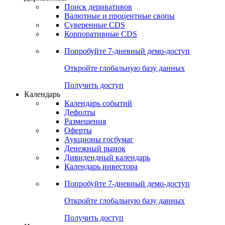
Поиск деривативов
Валютные и процентные свопы
Суверенные CDS
Корпоративные CDS
Попробуйте
7-дневный
демо-доступ
Откройте глобальную базу данных
Получить доступ
Календарь
Календарь событий
Дефолты
Размещения
Оферты
Аукционы госбумаг
Денежный рынок
Дивидендный календарь
Календарь инвестора
Попробуйте
7-дневный
демо-доступ
Откройте глобальную базу данных
Получить доступ