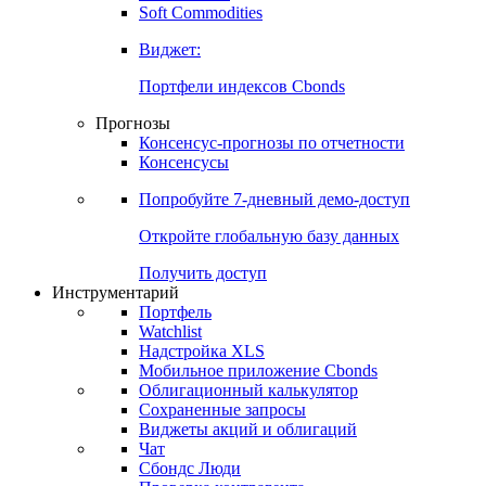
Soft Commodities
Виджет:
Портфели индексов Cbonds
Прогнозы
Консенсус-прогнозы по отчетности
Консенсусы
Попробуйте
7-дневный
демо-доступ
Откройте глобальную базу данных
Получить доступ
Инструментарий
Портфель
Watchlist
Надстройка XLS
Мобильное приложение Cbonds
Облигационный калькулятор
Сохраненные запросы
Виджеты акций и облигаций
Чат
Сбондс Люди