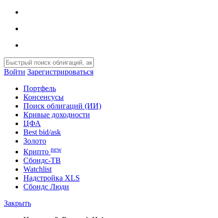
Войти
Зарегистрироваться
Портфель
Консенсусы
Поиск облигаций (ИИ)
Кривые доходности
ЦФА
Best bid/ask
Золото
new
Крипто
Сбондс-ТВ
Watchlist
Надстройка XLS
Сбондс Люди
Закрыть