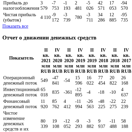
Прибыль до
3
-7
-1
2
-5
42
17
-94
налогообложения
579
753
193
481
026
571
053
570
Чистая прибыль
-9
-3
-3
34
12
-95
4 110
780
(убыток)
172
739
711
286
885
735
Показать все
Отчет о движении денежных средств
II
IV
II
IV
II
IV
II
IV
кв.
кв.
кв.
кв.
кв.
кв.
кв.
кв.
Показатель
2021
2020
2020
2019
2019
2018
2018
2017
млн
млн
млн
млн
млн
млн
млн
млн
RUB
RUB
RUB
RUB
RUB
RUB
RUB
RUB
Операционный
-47
15
16
77
20
26
549
-54
денежный поток
841
596
022
454
822
168
Инвестиционный
65
-12
4
835
-361
-4
-18
-10
денежный поток
018
895
637
Финансовый
11
85
4
-11
-26
-48
-22
22
денежный поток
920
762
412
994
563
225
275
239
Чистое
изменение
80
19
-12
-9
-3
9
-11
58
денежных
339
108
052
293
882
937
488
188
средств и их