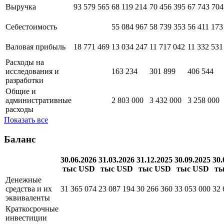
Выручка
93 579 565
68 119 214
70 456 395
67 743 704
Себестоимость
55 084 967
58 739 353
56 411 173
Валовая прибыль
18 771 469
13 034 247
11 717 042
11 332 531
Расходы на
исследования и
163 234
301 899
406 544
разработки
Общие и
административные
2 803 000
3 432 000
3 258 000
расходы
Показать все
Баланс
30.06.2026
31.03.2026
31.12.2025
30.09.2025
30.
тыс USD
тыс USD
тыс USD
тыс USD
ты
Денежные
средства и их
31 365 074
23 087 194
30 266 360
33 053 000
32 
эквиваленты
Краткосрочные
инвестиции