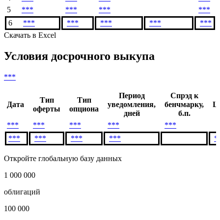
5
***
***
***
***
6
***
***
***
***
***
Скачать в Excel
Условия досрочного выкупа
***
Период
Спрэд к
Тип
Тип
Дата
уведомления,
бенчмарку,
Ц
оферты
опциона
дней
б.п.
***
***
***
***
***
***
***
***
***
*
Откройте глобальную базу данных
1 000 000
облигаций
100 000