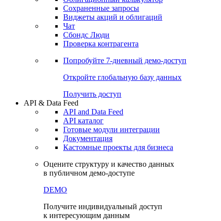
Сохраненные запросы
Виджеты акций и облигаций
Чат
Сбондс Люди
Проверка контрагента
Попробуйте
7-дневный
демо-доступ
Откройте глобальную базу данных
Получить доступ
API & Data Feed
API and Data Feed
API каталог
Готовые модули интеграции
Документация
Кастомные проекты для бизнеса
Оцените структуру и качество данных
в публичном демо-доступе
DEMO
Получите индивидуальный доступ
к интересующим данным