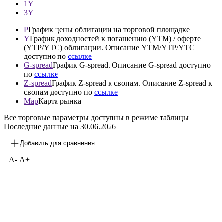
1Y
3Y
P
График цены облигации на торговой площадке
Y
График доходностей к погашению (YTM) / оферте
(YTP/YTC) облигации. Описание YTM/YTP/YTC
доступно по
ссылке
G-spread
График G-spread. Описание G-spread доступно
по
ссылке
Z-spread
График Z-spread к свопам. Описание Z-spread к
свопам доступно по
ссылке
Map
Карта рынка
Все торговые параметры доступны в режиме таблицы
Последние данные на
30.06.2026
Добавить для сравнения