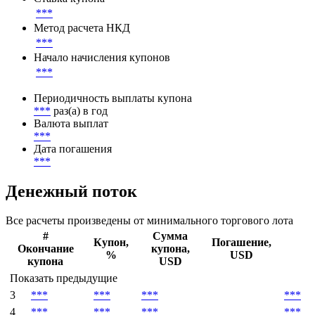
***
Метод расчета НКД
***
Начало начисления купонов
***
Периодичность выплаты купона
***
раз(а) в год
Валюта выплат
***
Дата погашения
***
Денежный поток
Все расчеты произведены от минимального торгового лота
#
Сумма
Купон,
Погашение,
Окончание
купона,
%
USD
купона
USD
Показать предыдущие
3
***
***
***
***
4
***
***
***
***