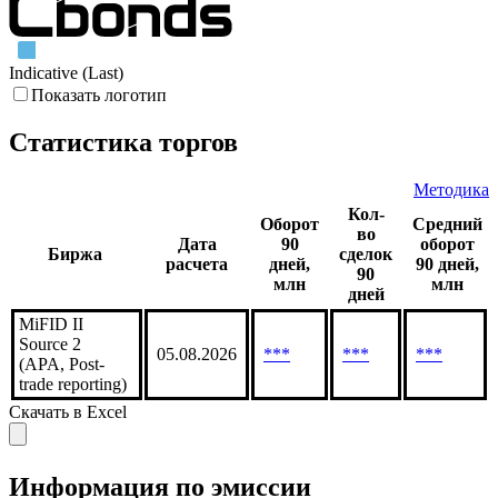
Indicative (Last)
Показать логотип
Статистика торгов
Методика
Кол-
Оборот
Средний
во
Дата
90
оборот
Биржа
сделок
расчета
дней,
90 дней,
90
млн
млн
дней
MiFID II
Source 2
05.08.2026
***
***
***
(APA, Post-
trade reporting)
Скачать в Excel
Информация по эмиссии