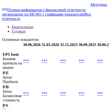
Методика
new
Полная информация о финансовой отчетности
организации по МСФО с графиками показателей
Вся
отчетность
Квартальные
Годовые
Основные показатели
30.06.2026
31.03.2026
31.12.2025
30.09.2025
30.06.
EPS basic
Базовая
***
***
***
***
***
прибыль на
акцию
P/E
Цена/
Прибыль
P/B
Цена/
***
***
***
***
***
Балансовая
стоимость
P/S