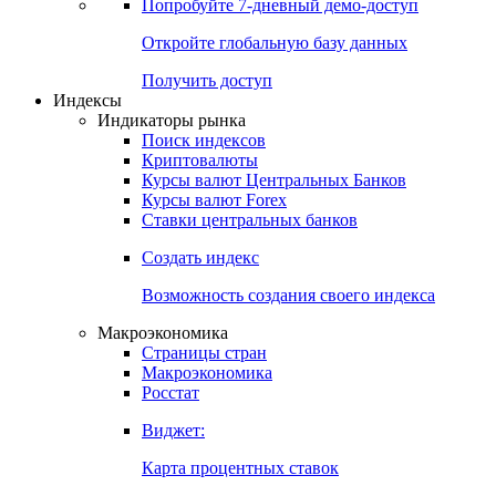
Попробуйте
7-дневный
демо-доступ
Откройте глобальную базу данных
Получить доступ
Индексы
Индикаторы рынка
Поиск индексов
Криптовалюты
Курсы валют Центральных Банков
Курсы валют Forex
Ставки центральных банков
Создать индекс
Возможность создания своего индекса
Макроэкономика
Страницы стран
Макроэкономика
Росстат
Виджет:
Карта процентных ставок