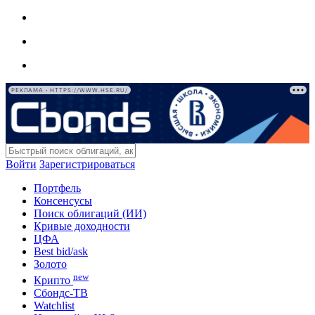
РЕКЛАМА • HTTPS://WWW.HSE.RU/
Войти
Зарегистрироваться
Портфель
Консенсусы
Поиск облигаций (ИИ)
Кривые доходности
ЦФА
Best bid/ask
Золото
new
Крипто
Сбондс-ТВ
Watchlist