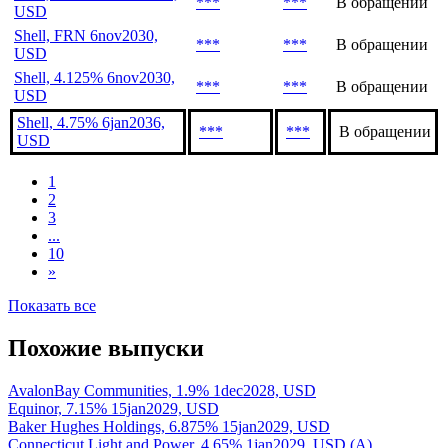
***
***
В обращении
USD
Shell, FRN 6nov2030,
***
***
В обращении
USD
Shell, 4.125% 6nov2030,
***
***
В обращении
USD
Shell, 4.75% 6jan2036,
***
***
В обращении
USD
1
2
3
...
10
»
Показать все
Похожие выпуски
AvalonBay Communities, 1.9% 1dec2028, USD
Equinor, 7.15% 15jan2029, USD
Baker Hughes Holdings, 6.875% 15jan2029, USD
Connecticut Light and Power, 4.65% 1jan2029, USD (A)