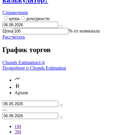
Справочник
цены
доходности
Цена
% от номинала
Рассчитать
График торгов
Cbonds Estimation
1/4
Подробнее о Cbonds Estimation
Архив
—
1М
3М