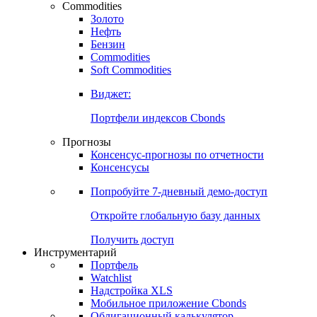
Commodities
Золото
Нефть
Бензин
Commodities
Soft Commodities
Виджет:
Портфели индексов Cbonds
Прогнозы
Консенсус-прогнозы по отчетности
Консенсусы
Попробуйте
7-дневный
демо-доступ
Откройте глобальную базу данных
Получить доступ
Инструментарий
Портфель
Watchlist
Надстройка XLS
Мобильное приложение Cbonds
Облигационный калькулятор