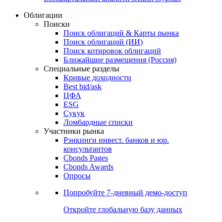
Облигации
Поиски
Поиск облигаций & Карты рынка
Поиск облигаций (ИИ)
Поиск котировок облигаций
Ближайшие размещения (Россия)
Специальные разделы
Кривые доходности
Best bid/ask
ЦФА
ESG
Сукук
Ломбардные списки
Участники рынка
Рэнкинги инвест. банков и юр.
консультантов
Cbonds Pages
Cbonds Awards
Опросы
Попробуйте
7-дневный
демо-доступ
Откройте глобальную базу данных