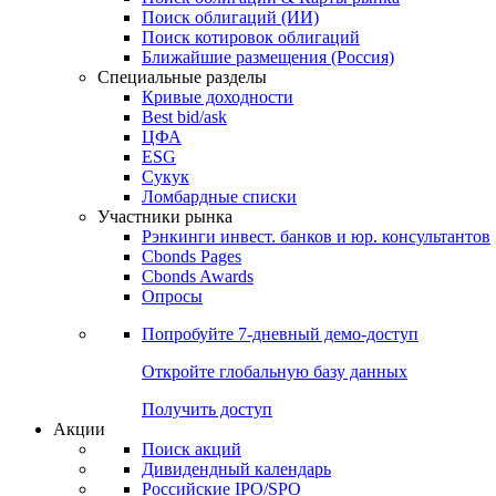
Облигации
Поиски
Поиск облигаций & Карты рынка
Поиск облигаций (ИИ)
Поиск котировок облигаций
Ближайшие размещения (Россия)
Специальные разделы
Кривые доходности
Best bid/ask
ЦФА
ESG
Сукук
Ломбардные списки
Участники рынка
Рэнкинги инвест. банков и юр. консультантов
Cbonds Pages
Cbonds Awards
Опросы
Попробуйте
7-дневный
демо-доступ
Откройте глобальную базу данных
Получить доступ