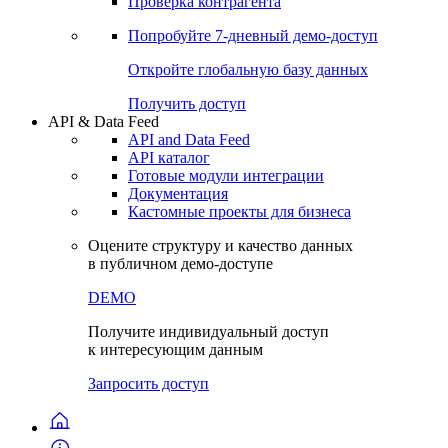
Виджеты акций и облигаций
Чат
Сбондс Люди
Проверка контрагента
Попробуйте
7-дневный
демо-доступ
Откройте глобальную базу данных
Получить доступ
API & Data Feed
API and Data Feed
API каталог
Готовые модули интеграции
Документация
Кастомные проекты для бизнеса
Оцените структуру и качество данных
в публичном демо-доступе
DEMO
Получите индивидуальный доступ
к интересующим данным
Запросить доступ