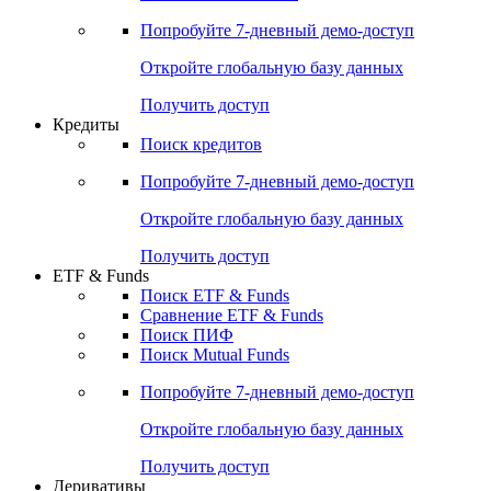
Акции
Поиск акций
Дивидендный календарь
Российские IPO/SPO
Попробуйте
7-дневный
демо-доступ
Откройте глобальную базу данных
Получить доступ
Кредиты
Поиск кредитов
Попробуйте
7-дневный
демо-доступ
Откройте глобальную базу данных
Получить доступ
ETF & Funds
Поиск ETF & Funds
Сравнение ETF & Funds
Поиск ПИФ
Поиск Mutual Funds
Попробуйте
7-дневный
демо-доступ