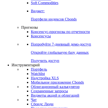
Золото
Нефть
Бензин
Commodities
Soft Commodities
Виджет:
Портфели индексов Cbonds
Прогнозы
Консенсус-прогнозы по отчетности
Консенсусы
Попробуйте
7-дневный
демо-доступ
Откройте глобальную базу данных
Получить доступ
Инструментарий
Портфель
Watchlist
Надстройка XLS
Мобильное приложение Cbonds
Облигационный калькулятор
Сохраненные запросы