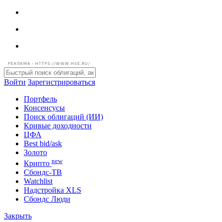
РЕКЛАМА • HTTPS://WWW.HSE.RU/
Войти
Зарегистрироваться
Портфель
Консенсусы
Поиск облигаций (ИИ)
Кривые доходности
ЦФА
Best bid/ask
Золото
new
Крипто
Сбондс-ТВ
Watchlist
Надстройка XLS