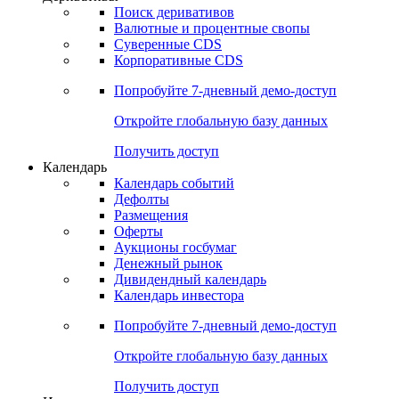
Откройте глобальную базу данных
Получить доступ
Деривативы
Поиск деривативов
Валютные и процентные свопы
Суверенные CDS
Корпоративные CDS
Попробуйте
7-дневный
демо-доступ
Откройте глобальную базу данных
Получить доступ
Календарь
Календарь событий
Дефолты
Размещения
Оферты
Аукционы госбумаг
Денежный рынок
Дивидендный календарь
Календарь инвестора
Попробуйте
7-дневный
демо-доступ