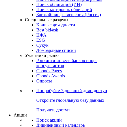
Облигации
Поиски
Поиск облигаций & Карты рынка
Поиск облигаций (ИИ)
Поиск котировок облигаций
Ближайшие размещения (Россия)
Специальные разделы
Кривые доходности
Best bid/ask
ЦФА
ESG
Сукук
Ломбардные списки
Участники рынка
Рэнкинги инвест. банков и юр.
консультантов
Cbonds Pages
Cbonds Awards
Опросы
Попробуйте
7-дневный
демо-доступ
Откройте глобальную базу данных