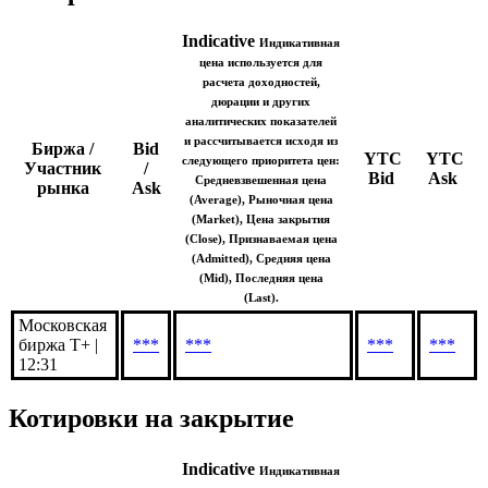
Показать логотип
Котировки онлайн
Indicative
Индикативная
цена используется для
расчета доходностей,
дюрации и других
аналитических показателей
и рассчитывается исходя из
Биржа /
Bid
YTC
YTC
следующего приоритета цен:
Участник
/
Bid
Ask
Средневзвешенная цена
рынка
Ask
(Average), Рыночная цена
(Market), Цена закрытия
(Close), Признаваемая цена
(Admitted), Средняя цена
(Mid), Последняя цена
(Last).
Московская
биржа Т+ |
***
***
***
***
12:31