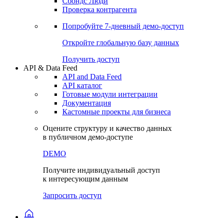
Сохраненные запросы
Виджеты акций и облигаций
Чат
Сбондс Люди
Проверка контрагента
Попробуйте
7-дневный
демо-доступ
Откройте глобальную базу данных
Получить доступ
API & Data Feed
API and Data Feed
API каталог
Готовые модули интеграции
Документация
Кастомные проекты для бизнеса
Оцените структуру и качество данных
в публичном демо-доступе
DEMO
Получите индивидуальный доступ
к интересующим данным