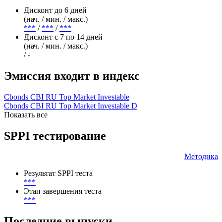
Поправочный коэффициент
***
Обеспечение по операциям прямого РЕПО
Дисконт до 6 дней
(нач. / мин. / макс.)
***
/
***
/
***
Дисконт с 7 по 14 дней
(нач. / мин. / макс.)
/ -
Эмиссия входит в индекс
Cbonds CBI RU Top Market Investable
Cbonds CBI RU Top Market Investable D
Показать все
SPPI тестирование
Методика
Результат SPPI теста
***