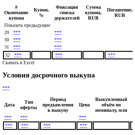
***
Денежный поток
#
Фиксация
Сумма
Купон,
Погашение,
Окончание
списка
купона,
%
RUB
купона
держателей
RUB
Показать предыдущие
29
***
***
30
***
***
31
***
***
32
***
***
***
Скачать в Excel
Условия досрочного выкупа
***
Период
Выкупленный
Тип
Дата
предъявления
Цена
объём по
оферты
к выкупу
номиналу, млн