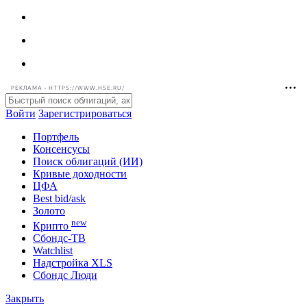
РЕКЛАМА • HTTPS://WWW.HSE.RU/
Войти
Зарегистрироваться
Портфель
Консенсусы
Поиск облигаций (ИИ)
Кривые доходности
ЦФА
Best bid/ask
Золото
new
Крипто
Сбондс-ТВ
Watchlist