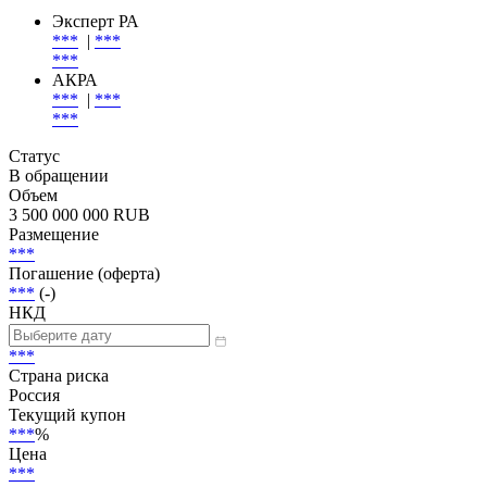
Добавить в Watchlist
Эмиссия
| Эмитент
Эмитент
Эксперт РА
***
|
***
***
АКРА
***
|
***
***
Статус
В обращении
Объем
3 500 000 000 RUB
Размещение
***
Погашение (оферта)
***
(-)
НКД
***
Страна риска
Россия