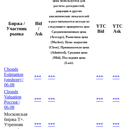
Котировки на закрытие
Indicative
Индикативная
цена используется для
расчета доходностей,
дюрации и других
аналитических показателей
и рассчитывается исходя из
Биржа /
Bid
YTC
YTC
следующего приоритета цен:
Участник
/
Bid
Ask
Средневзвешенная цена
рынка
Ask
(Average), Рыночная цена
(Market), Цена закрытия
(Close), Признаваемая цена
(Admitted), Средняя цена
(Mid), Последняя цена
(Last).
Cbonds
Estimation
***
***
***
***
(onshore) |
06.08
Cbonds
Valuation
***
***
***
***
Россия |
06.08