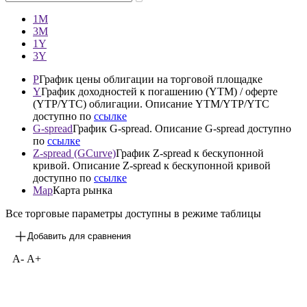
—
1М
3М
1Y
3Y
P
График цены облигации на торговой площадке
Y
График доходностей к погашению (YTM) / оферте
(YTP/YTC) облигации. Описание YTM/YTP/YTC
доступно по
ссылке
G-spread
График G-spread. Описание G-spread доступно
по
ссылке
Z-spread (GCurve)
График Z-spread к бескупонной
кривой. Описание Z-spread к бескупонной кривой
доступно по
ссылке
Map
Карта рынка
Все торговые параметры доступны в режиме таблицы
Добавить для сравнения