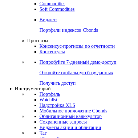
Commodities
Золото
Нефть
Бензин
Commodities
Soft Commodities
Виджет:
Портфели индексов Cbonds
Прогнозы
Консенсус-прогнозы по отчетности
Консенсусы
Попробуйте
7-дневный
демо-доступ
Откройте глобальную базу данных
Получить доступ
Инструментарий
Портфель
Watchlist
Надстройка XLS
Мобильное приложение Cbonds
Облигационный калькулятор