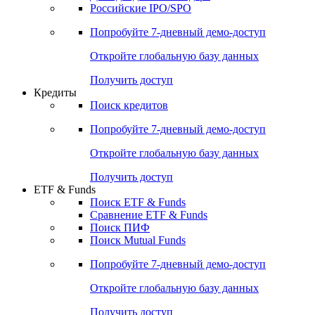
Получить доступ
Акции
Поиск акций
Дивидендный календарь
Российские IPO/SPO
Попробуйте
7-дневный
демо-доступ
Откройте глобальную базу данных
Получить доступ
Кредиты
Поиск кредитов
Попробуйте
7-дневный
демо-доступ
Откройте глобальную базу данных
Получить доступ
ETF & Funds
Поиск ETF & Funds
Сравнение ETF & Funds
Поиск ПИФ
Поиск Mutual Funds
Попробуйте
7-дневный
демо-доступ