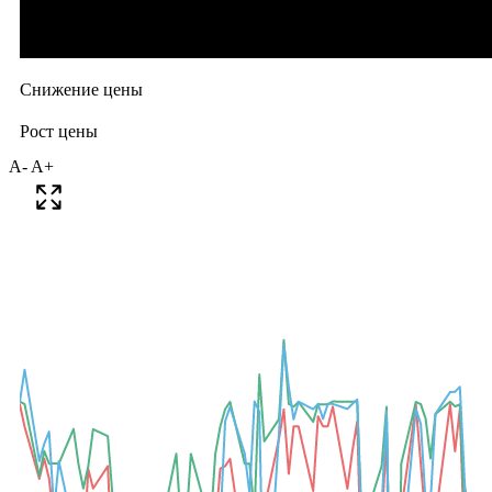
A-
A+