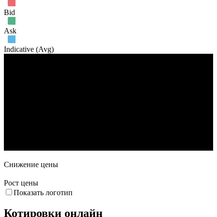
Июн '26
Июл '26
Авг '26
Bid
Ask
Indicative (Avg)
Объем торгов
18. Май
1. Июн
15. Июн
29. Июн
13. Июл
27. Июл
Снижение цены
Рост цены