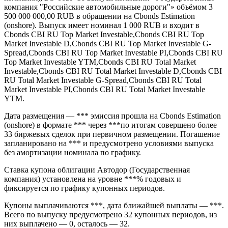
Облигации Автодор (Государственная компания) серии (ISIN
RU000A10EPQ4, FIGI ) — Автодор (Государственная
компания), БО-005Р-16 выпуск компании «Государственная
компания "Российские автомобильные дороги"» объёмом 3
500 000 000,00 RUB в обращении на Cbonds Estimation
(onshore). Выпуск имеет номинал 1 000 RUB и входит в
Cbonds CBI RU Top Market Investable,Cbonds CBI RU Top
Market Investable D,Cbonds CBI RU Top Market Investable G-
Spread,Cbonds CBI RU Top Market Investable PI,Cbonds CBI RU
Top Market Investable YTM,Cbonds CBI RU Total Market
Investable,Cbonds CBI RU Total Market Investable D,Cbonds CBI
RU Total Market Investable G-Spread,Cbonds CBI RU Total
Market Investable PI,Cbonds CBI RU Total Market Investable
YTM.
Дата размещения — *** эмиссия прошла на Cbonds Estimation
(onshore) в формате *** через ***по итогам совершено более
33 биржевых сделок при первичном размещении. Погашение
запланировано на *** и предусмотрено условиями выпуска
без амортизации номинала по графику.
Ставка купона облигации Автодор (Государственная
компания) установлена на уровне ***% годовых и
фиксируется по графику купонных периодов.