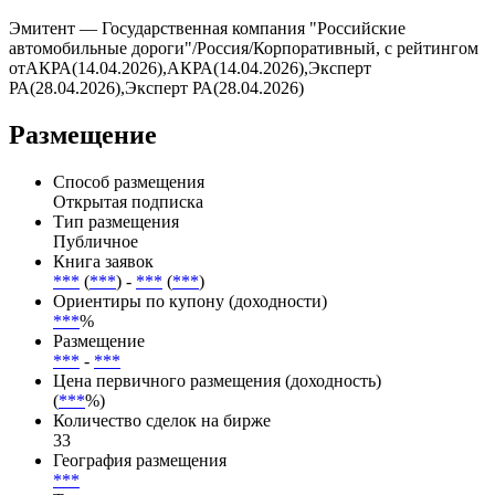
Купоны выплачиваются ***, дата ближайшей выплаты — ***.
Всего по выпуску предусмотрено 32 купонных периодов, из
них выплачено — 0, осталось — 32.
Эмитент — Государственная компания "Российские
автомобильные дороги"/Россия/Корпоративный, с рейтингом
отАКРА(14.04.2026),АКРА(14.04.2026),Эксперт
РА(28.04.2026),Эксперт РА(28.04.2026)
Размещение
Способ размещения
Открытая подписка
Тип размещения
Публичное
Книга заявок
***
(
***
) -
***
(
***
)
Ориентиры по купону (доходности)
***
%
Размещение
***
-
***
Цена первичного размещения (доходность)
(
***
%)