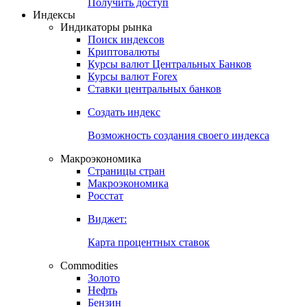
Попробуйте
7-дневный
демо-доступ
Откройте глобальную базу данных
Получить доступ
Индексы
Индикаторы рынка
Поиск индексов
Криптовалюты
Курсы валют Центральных Банков
Курсы валют Forex
Ставки центральных банков
Создать индекс
Возможность создания своего индекса
Макроэкономика
Страницы стран
Макроэкономика
Росстат
Виджет:
Карта процентных ставок