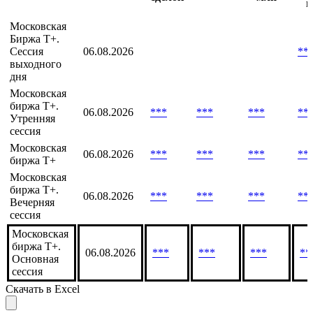
Об
Кол-
Оборот
Дата
Оборот,
Биржа
во
7 дней,
расчета
млн
д
сделок
млн
м
Московская
Биржа T+.
Сессия
06.08.2026
**
выходного
дня
Московская
биржа T+.
06.08.2026
***
***
***
**
Утренняя
сессия
Московская
06.08.2026
***
***
***
**
биржа Т+
Московская
биржа Т+.
06.08.2026
***
***
***
**
Вечерняя
сессия
Московская
биржа Т+.
06.08.2026
***
***
***
**
Основная