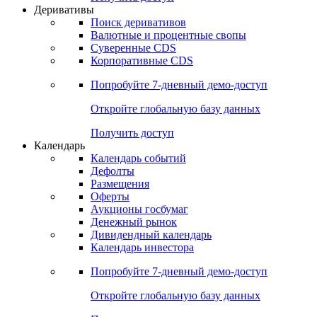
Откройте глобальную базу данных
Получить доступ
Деривативы
Поиск деривативов
Валютные и процентные свопы
Суверенные CDS
Корпоративные CDS
Попробуйте
7-дневный
демо-доступ
Откройте глобальную базу данных
Получить доступ
Календарь
Календарь событий
Дефолты
Размещения
Оферты
Аукционы госбумаг
Денежный рынок
Дивидендный календарь
Календарь инвестора