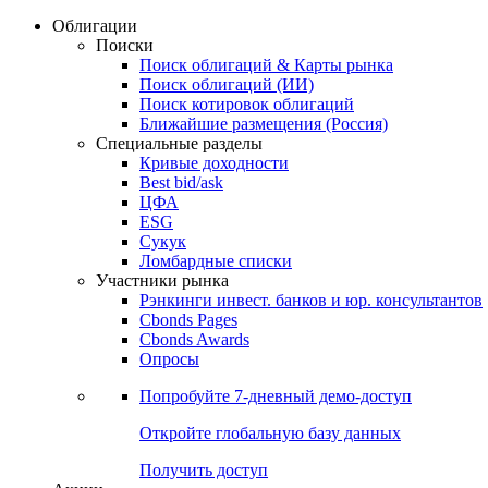
Облигации
Поиски
Поиск облигаций & Карты рынка
Поиск облигаций (ИИ)
Поиск котировок облигаций
Ближайшие размещения (Россия)
Специальные разделы
Кривые доходности
Best bid/ask
ЦФА
ESG
Сукук
Ломбардные списки
Участники рынка
Рэнкинги инвест. банков и юр. консультантов
Cbonds Pages
Cbonds Awards
Опросы
Попробуйте
7-дневный
демо-доступ
Откройте глобальную базу данных
Получить доступ