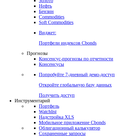
Золото
Нефть
Бензин
Commodities
Soft Commodities
Виджет:
Портфели индексов Cbonds
Прогнозы
Консенсус-прогнозы по отчетности
Консенсусы
Попробуйте
7-дневный
демо-доступ
Откройте глобальную базу данных
Получить доступ
Инструментарий
Портфель
Watchlist
Надстройка XLS
Мобильное приложение Cbonds
Облигационный калькулятор
Сохраненные запросы