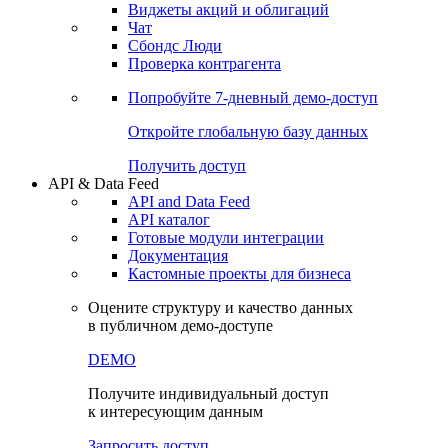
Виджеты акций и облигаций
Чат
Сбондс Люди
Проверка контрагента
Попробуйте
7-дневный
демо-доступ
Откройте глобальную базу данных
Получить доступ
API & Data Feed
API and Data Feed
API каталог
Готовые модули интеграции
Документация
Кастомные проекты для бизнеса
Оцените структуру и качество данных
в публичном демо-доступе
DEMO
Получите индивидуальный доступ
к интересующим данным
Запросить доступ