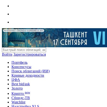
РЕКЛАМА • CBONDS-CONGRESS.RU
Войти
Зарегистрироваться
Портфель
Консенсусы
Поиск облигаций (ИИ)
Кривые доходности
ЦФА
Best bid/ask
Золото
new
Крипто
Сбондс-ТВ
Watchlist
Надстройка XLS