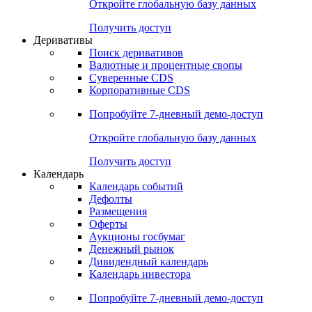
Откройте глобальную базу данных
Получить доступ
Деривативы
Поиск деривативов
Валютные и процентные свопы
Суверенные CDS
Корпоративные CDS
Попробуйте
7-дневный
демо-доступ
Откройте глобальную базу данных
Получить доступ
Календарь
Календарь событий
Дефолты
Размещения
Оферты
Аукционы госбумаг
Денежный рынок
Дивидендный календарь
Календарь инвестора
Попробуйте
7-дневный
демо-доступ