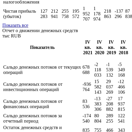
налогообложения
1
1
Чистая прибыль
127
212
255
195
218
-137
87
952
178
(убыток)
283
941
758
572
863
296
83
707
974
Показать все
Отчет о движении денежных средств
тыс RUB
IV
IV
IV
IV
Показатель
кв.
кв.
кв.
кв.
2021
2020
2019
2018
-2
-1
-5
Сальдо денежных потоков от текущих
678
118
539
349
операций
688
033
132
168
15
29
-12
Сальдо денежных потоков от
-936
582
037
466
инвестиционных операций
764
143
269
106
-13
-27
17
Сальдо денежных потоков от
83
383
208
937
финансовых операций
536
306
882
815
Сальдо денежных потоков за
-174
80
289
122
отчетный период
540
804
255
541
Остаток денежных средств и
835
755
466
343