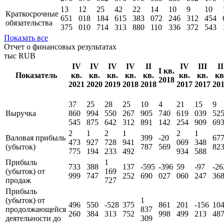
13
12
25
42
22
14
10
9
10
Краткосрочные
651
018
184
615
383
072
246
312
454
обязательства
375
010
714
313
880
110
336
372
543
Показать все
Отчет о финансовых результатах
тыс RUB
IV
IV
IV
IV
II
IV
III
II
I кв.
Показатель
кв.
кв.
кв.
кв.
кв.
кв.
кв.
кв
2018
2021
2020
2019
2018
2018
2017
2017
20
37
25
28
25
10
4
21
15
9
Выручка
860
994
550
267
905
740
619
039
52
545
875
642
312
891
142
254
909
69
2
1
2
1
2
1
Валовая прибыль
399
-20
67
473
927
728
941
069
348
(убыток)
787
569
82
775
194
233
492
934
588
Прибыль
1
733
388
137
-595
-396
59
-97
-26
(убыток) от
169
999
747
252
690
027
060
247
36
продаж
727
Прибыль
(убыток) от
1
496
550
-528
375
861
201
-156
10
продолжающейся
837
260
384
313
752
998
499
213
48
деятельности до
309