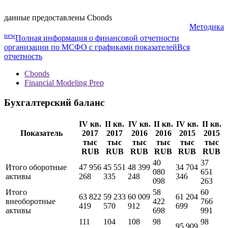
данные предоставлены Cbonds
Методика
new
Полная информация о финансовой отчетности
организации по МСФО с графиками показателей
Вся
отчетность
Cbonds
Financial Modeling Prep
Бухгалтерский баланс
IV кв.
II кв.
IV кв.
II кв.
IV кв.
II кв.
Показатель
2017
2017
2016
2016
2015
2015
тыс
тыс
тыс
тыс
тыс
тыс
RUB
RUB
RUB
RUB
RUB
RUB
40
37
Итого оборотные
47 956
45 551
48 399
34 704
080
651
активы
268
335
248
346
098
263
Итого
58
60
63 822
59 233
60 009
61 204
внеоборотные
422
766
419
570
912
699
активы
698
991
111
104
108
98
98
95 909