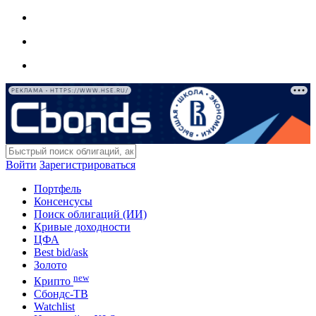
РЕКЛАМА • HTTPS://WWW.HSE.RU/
Войти
Зарегистрироваться
Портфель
Консенсусы
Поиск облигаций (ИИ)
Кривые доходности
ЦФА
Best bid/ask
Золото
new
Крипто
Сбондс-ТВ
Watchlist