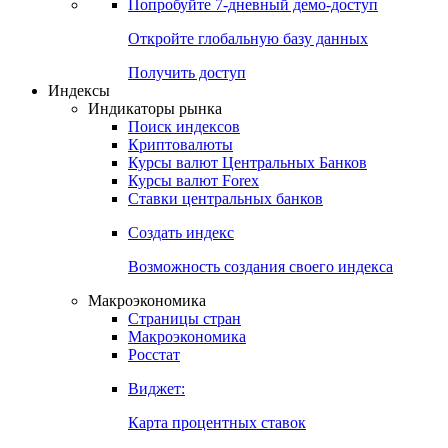
Попробуйте
7-дневный
демо-доступ
Откройте глобальную базу данных
Получить доступ
Индексы
Индикаторы рынка
Поиск индексов
Криптовалюты
Курсы валют Центральных Банков
Курсы валют Forex
Ставки центральных банков
Создать индекс
Возможность создания своего индекса
Макроэкономика
Страницы стран
Макроэкономика
Росстат
Виджет:
Карта процентных ставок