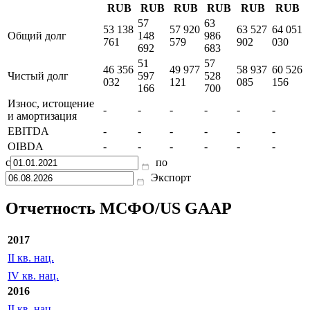
RUB
RUB
RUB
RUB
RUB
RUB
57
63
53 138
57 920
63 527
64 051
Общий долг
148
986
761
579
902
030
692
683
51
57
46 356
49 977
58 937
60 526
Чистый долг
597
528
032
121
085
156
166
700
Износ, истощение
-
-
-
-
-
-
и амортизация
EBITDA
-
-
-
-
-
-
OIBDA
-
-
-
-
-
-
с
по
Экспорт
Отчетность МСФО/US GAAP
2017
II кв. нац.
IV кв. нац.
2016
II кв. нац.