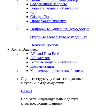
Сохраненные запросы
Виджеты акций и облигаций
Чат
Сбондс Люди
Проверка контрагента
Попробуйте
7-дневный
демо-доступ
Откройте глобальную базу данных
Получить доступ
API & Data Feed
API and Data Feed
API каталог
Готовые модули интеграции
Документация
Кастомные проекты для бизнеса
Оцените структуру и качество данных
в публичном демо-доступе
DEMO
Получите индивидуальный доступ
к интересующим данным