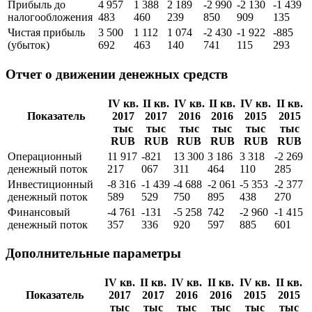
Прибыль до
4 957
1 388
2 189
-2 990
-2 130
-1 439
налогообложения
483
460
239
850
909
135
Чистая прибыль
3 500
1 112
1 074
-2 430
-1 922
-885
(убыток)
692
463
140
741
115
293
Отчет о движении денежных средств
IV кв.
II кв.
IV кв.
II кв.
IV кв.
II кв.
Показатель
2017
2017
2016
2016
2015
2015
тыс
тыс
тыс
тыс
тыс
тыс
RUB
RUB
RUB
RUB
RUB
RUB
Операционный
11 917
-821
13 300
3 186
3 318
-2 269
денежный поток
217
067
311
464
110
285
Инвестиционный
-8 316
-1 439
-4 688
-2 061
-5 353
-2 377
денежный поток
589
529
750
895
438
270
Финансовый
-4 761
-131
-5 258
742
-2 960
-1 415
денежный поток
357
336
920
597
885
601
Дополнительные параметры
IV кв.
II кв.
IV кв.
II кв.
IV кв.
II кв.
Показатель
2017
2017
2016
2016
2015
2015
тыс
тыс
тыс
тыс
тыс
тыс