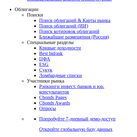
Облигации
Поиски
Поиск облигаций & Карты рынка
Поиск облигаций (ИИ)
Поиск котировок облигаций
Ближайшие размещения (Россия)
Специальные разделы
Кривые доходности
Best bid/ask
ЦФА
ESG
Сукук
Ломбардные списки
Участники рынка
Рэнкинги инвест. банков и юр.
консультантов
Cbonds Pages
Cbonds Awards
Опросы
Попробуйте
7-дневный
демо-доступ
Откройте глобальную базу данных