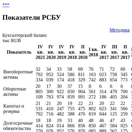
***
Показатели РСБУ
Методика
Бухгалтерский баланс
тыс RUB
IV
IV
IV
IV
II
IV
III
II
I кв.
Показатель
кв.
кв.
кв.
кв.
кв.
кв.
кв.
кв.
2018
2021
2020
2019
2018
2018
2017
2017
2017
32
34
33
58
69
76
71
72
69
Внеоборотные
792
952
524
586
811
163
023
758
345
активы
334
039
174
418
329
742
883
654
773
20
17
30
37
15
8
6
6
6
Оборотные
805
300
922
650
904
561
314
479
700
активы
109
763
974
859
991
272
186
405
204
21
21
20
19
22
21
20
22
22
Капитал и
531
410
247
755
475
802
623
341
566
резервы
792
716
482
388
470
819
844
125
259
18
18
19
33
40
48
46
47
43
Долгосрочные
414
824
014
866
856
850
467
584
025
обязательства
276
076
952
576
970
085
889
562
175