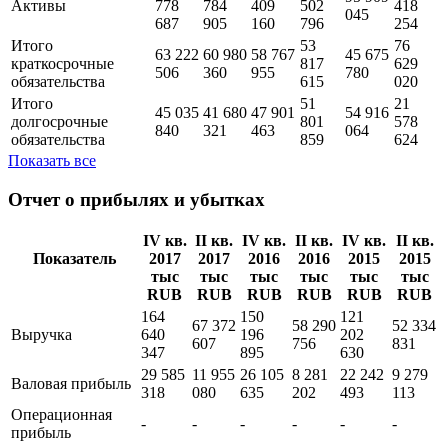
Активы
778
784
409
502
418
045
687
905
160
796
254
Итого
53
76
63 222
60 980
58 767
45 675
краткосрочные
817
629
506
360
955
780
обязательства
615
020
Итого
51
21
45 035
41 680
47 901
54 916
долгосрочные
801
578
840
321
463
064
обязательства
859
624
Показать все
Отчет о прибылях и убытках
IV кв.
II кв.
IV кв.
II кв.
IV кв.
II кв.
Показатель
2017
2017
2016
2016
2015
2015
тыс
тыс
тыс
тыс
тыс
тыс
RUB
RUB
RUB
RUB
RUB
RUB
164
150
121
67 372
58 290
52 334
Выручка
640
196
202
607
756
831
347
895
630
29 585
11 955
26 105
8 281
22 242
9 279
Валовая прибыль
318
080
635
202
493
113
Операционная
-
-
-
-
-
-
прибыль