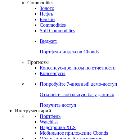
Commodities
Золото
Нефть
Бензин
Commodities
Soft Commodities
Виджет:
Портфели индексов Cbonds
Прогнозы
Консенсус-прогнозы по отчетности
Консенсусы
Попробуйте
7-дневный
демо-доступ
Откройте глобальную базу данных
Получить доступ
Инструментарий
Портфель
Watchlist
Надстройка XLS
Мобильное приложение Cbonds
Облигационный калькулятор