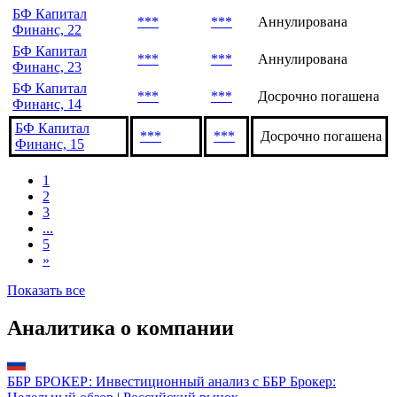
БФ Капитал
***
***
Аннулирована
Финанс, 22
БФ Капитал
***
***
Аннулирована
Финанс, 23
БФ Капитал
***
***
Досрочно погашена
Финанс, 14
БФ Капитал
***
***
Досрочно погашена
Финанс, 15
1
2
3
...
5
»
Показать все
Аналитика о компании
ББР БРОКЕР: Инвестиционный анализ с ББР Брокер: