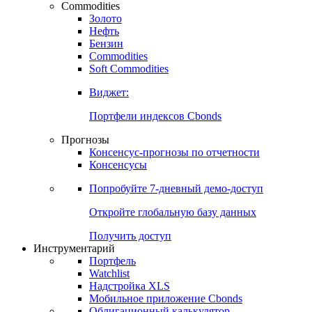
Commodities
Золото
Нефть
Бензин
Commodities
Soft Commodities
Виджет:
Портфели индексов Cbonds
Прогнозы
Консенсус-прогнозы по отчетности
Консенсусы
Попробуйте
7-дневный
демо-доступ
Откройте глобальную базу данных
Получить доступ
Инструментарий
Портфель
Watchlist
Надстройка XLS
Мобильное приложение Cbonds
Облигационный калькулятор