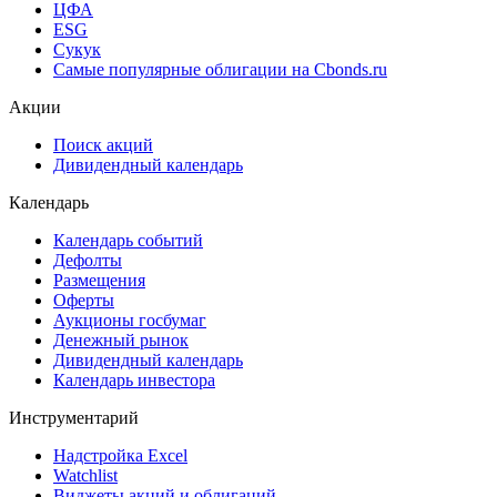
ЦФА
ESG
Сукук
Самые популярные облигации на Cbonds.ru
Акции
Поиск акций
Дивидендный календарь
Календарь
Календарь событий
Дефолты
Размещения
Оферты
Аукционы госбумаг
Денежный рынок
Дивидендный календарь
Календарь инвестора
Инструментарий
Надстройка Excel
Watchlist
Виджеты акций и облигаций