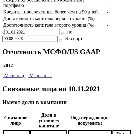
-
портфелю
Кредиты, просроченные более чем на 90 дней
-
Достаточность капитала первого уровня (%)
-
Достаточность капитала второго уровня (%)
-
с
по
Экспорт
Отчетность МСФО/US GAAP
2012
IV кв. нац.
IV кв. англ.
Связанные лица
на 10.11.2021
Имеют доли в компании
Доля в
Связанное
Подтверждающие
уставном
лицо
документы
капитале
Тип