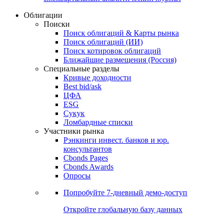
Облигации
Поиски
Поиск облигаций & Карты рынка
Поиск облигаций (ИИ)
Поиск котировок облигаций
Ближайшие размещения (Россия)
Специальные разделы
Кривые доходности
Best bid/ask
ЦФА
ESG
Сукук
Ломбардные списки
Участники рынка
Рэнкинги инвест. банков и юр.
консультантов
Cbonds Pages
Cbonds Awards
Опросы
Попробуйте
7-дневный
демо-доступ
Откройте глобальную базу данных