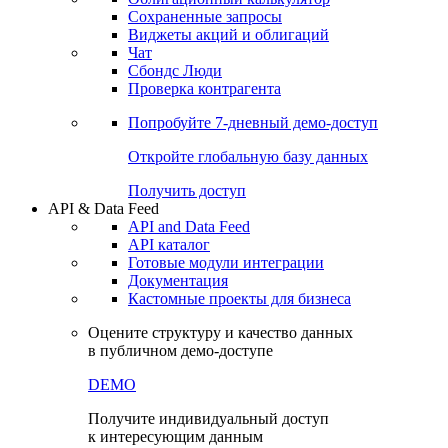
Сохраненные запросы
Виджеты акций и облигаций
Чат
Сбондс Люди
Проверка контрагента
Попробуйте
7-дневный
демо-доступ
Откройте глобальную базу данных
Получить доступ
API & Data Feed
API and Data Feed
API каталог
Готовые модули интеграции
Документация
Кастомные проекты для бизнеса
Оцените структуру и качество данных
в публичном демо-доступе
DEMO
Получите индивидуальный доступ
к интересующим данным