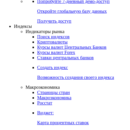
Попробуйте
7-дневный
демо-доступ
Откройте глобальную базу данных
Получить доступ
Индексы
Индикаторы рынка
Поиск индексов
Криптовалюты
Курсы валют Центральных Банков
Курсы валют Forex
Ставки центральных банков
Создать индекс
Возможность создания своего индекса
Макроэкономика
Страницы стран
Макроэкономика
Росстат
Виджет:
Карта процентных ставок