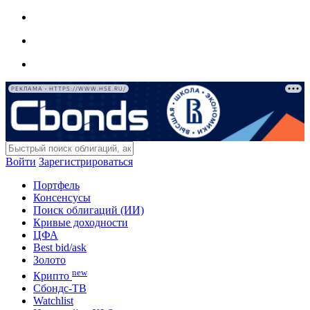
РЕКЛАМА • HTTPS://WWW.HSE.RU/
Войти
Зарегистрироваться
Портфель
Консенсусы
Поиск облигаций (ИИ)
Кривые доходности
ЦФА
Best bid/ask
Золото
new
Крипто
Сбондс-ТВ
Watchlist