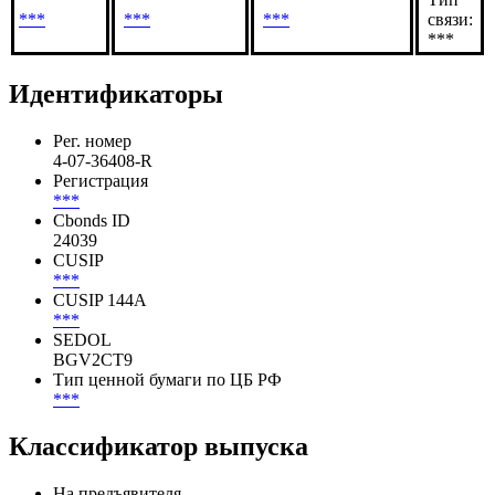
***
***
***
связи:
***
Идентификаторы
Рег. номер
4-07-36408-R
Регистрация
***
Cbonds ID
24039
CUSIP
***
CUSIP 144A
***
SEDOL
BGV2CT9
Тип ценной бумаги по ЦБ РФ
***
Классификатор выпуска
На предъявителя