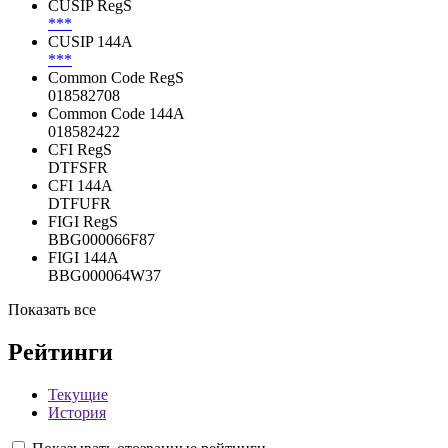
CUSIP RegS
***
CUSIP 144A
***
Common Code RegS
018582708
Common Code 144A
018582422
CFI RegS
DTFSFR
CFI 144A
DTFUFR
FIGI RegS
BBG000066F87
FIGI 144A
BBG000064W37
Показать все
Рейтинги
Текущие
История