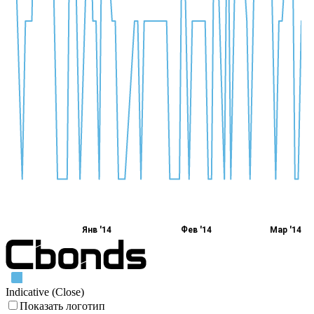
Янв '14
Фев '14
Мар '14
Indicative (Close)
Показать логотип