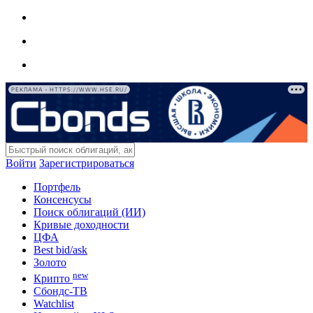
РЕКЛАМА • HTTPS://WWW.HSE.RU/
Войти
Зарегистрироваться
Портфель
Консенсусы
Поиск облигаций (ИИ)
Кривые доходности
ЦФА
Best bid/ask
Золото
new
Крипто
Сбондс-ТВ
Watchlist