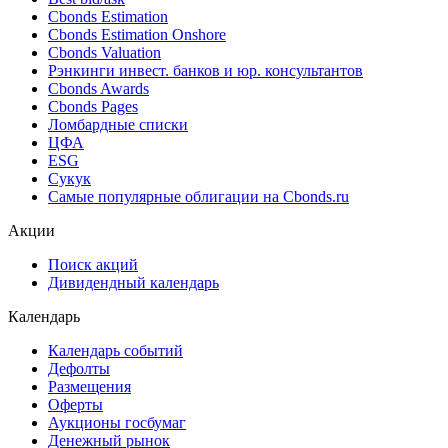
Cbonds Estimation
Cbonds Estimation Onshore
Cbonds Valuation
Рэнкинги инвест. банков и юр. консультантов
Cbonds Awards
Cbonds Pages
Ломбардные списки
ЦФА
ESG
Сукук
Самые популярные облигации на Cbonds.ru
Акции
Поиск акций
Дивидендный календарь
Календарь
Календарь событий
Дефолты
Размещения
Оферты
Аукционы госбумаг
Денежный рынок