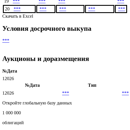
19
***
***
***
***
20
***
***
***
***
***
Скачать в Excel
Условия досрочного выкупа
***
Аукционы и доразмещения
№
Дата
1
2026
№
Дата
Тип
1
2026
***
***
Откройте глобальную базу данных
1 000 000
облигаций