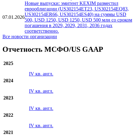
Новые выпуски: эмитент KEXIM разместил
еврооблигации (US302154ET23, US302154EQ83,
US302154ER66, US302154ES40) на суммы USD
07.01.2026
500, USD 1250, USD 1250, USD 500 млн со сроком
погашения в 2029, 2029, 2031, 2036 годах
соответственно.
Все новости организации
Отчетность МСФО/US GAAP
2025
IV кв. англ.
2024
IV кв. англ.
2023
IV кв. англ.
2022
IV кв. англ.
2021