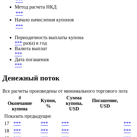
***
Метод расчета НКД
***
Начало начисления купонов
***
Периодичность выплаты купона
***
раз(а) в год
Валюта выплат
***
Дата погашения
***
Денежный поток
Все расчеты произведены от минимального торгового лота
#
Сумма
Купон,
Погашение,
Окончание
купона,
%
USD
купона
USD
Показать предыдущие
17
***
***
***
***
18
***
***
***
***