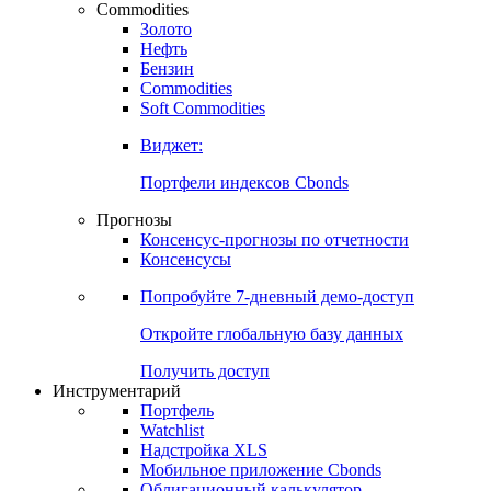
Commodities
Золото
Нефть
Бензин
Commodities
Soft Commodities
Виджет:
Портфели индексов Cbonds
Прогнозы
Консенсус-прогнозы по отчетности
Консенсусы
Попробуйте
7-дневный
демо-доступ
Откройте глобальную базу данных
Получить доступ
Инструментарий
Портфель
Watchlist
Надстройка XLS
Мобильное приложение Cbonds
Облигационный калькулятор