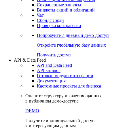
Сохраненные запросы
Виджеты акций и облигаций
Чат
Сбондс Люди
Проверка контрагента
Попробуйте
7-дневный
демо-доступ
Откройте глобальную базу данных
Получить доступ
API & Data Feed
API and Data Feed
API каталог
Готовые модули интеграции
Документация
Кастомные проекты для бизнеса
Оцените структуру и качество данных
в публичном демо-доступе
DEMO
Получите индивидуальный доступ
к интересующим данным