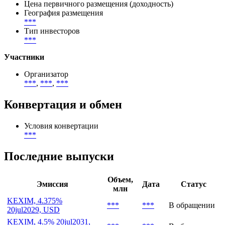
Цена первичного размещения (доходность)
География размещения
***
Тип инвесторов
***
Участники
Организатор
***
,
***
,
***
Конвертация и обмен
Условия конвертации
***
Последние выпуски
Объем,
Эмиссия
Дата
Статус
млн
KEXIM, 4.375%
***
***
В обращении
20jul2029, USD
KEXIM, 4.5% 20jul2031,