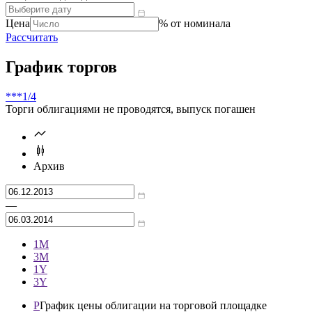
Цена
% от номинала
Рассчитать
График торгов
***
1/4
Торги облигациями не проводятся, выпуск погашен
Архив
—
1М
3М
1Y
3Y
P
График цены облигации на торговой площадке