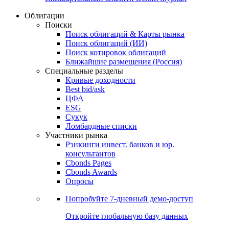
Облигации
Поиски
Поиск облигаций & Карты рынка
Поиск облигаций (ИИ)
Поиск котировок облигаций
Ближайшие размещения (Россия)
Специальные разделы
Кривые доходности
Best bid/ask
ЦФА
ESG
Сукук
Ломбардные списки
Участники рынка
Рэнкинги инвест. банков и юр.
консультантов
Cbonds Pages
Cbonds Awards
Опросы
Попробуйте
7-дневный
демо-доступ
Откройте глобальную базу данных