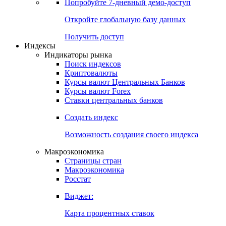
Попробуйте
7-дневный
демо-доступ
Откройте глобальную базу данных
Получить доступ
Индексы
Индикаторы рынка
Поиск индексов
Криптовалюты
Курсы валют Центральных Банков
Курсы валют Forex
Ставки центральных банков
Создать индекс
Возможность создания своего индекса
Макроэкономика
Страницы стран
Макроэкономика
Росстат
Виджет:
Карта процентных ставок