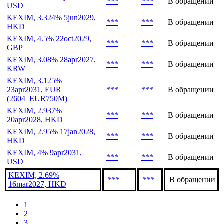
***
***
В обращении
USD
KEXIM, 3.324% 5jun2029,
***
***
В обращении
HKD
KEXIM, 4.5% 22oct2029,
***
***
В обращении
GBP
KEXIM, 3.08% 28apr2027,
***
***
В обращении
KRW
KEXIM, 3.125%
23apr2031, EUR
***
***
В обращении
(2604_EUR750M)
KEXIM, 2.937%
***
***
В обращении
20apr2028, HKD
KEXIM, 2.95% 17jan2028,
***
***
В обращении
HKD
KEXIM, 4% 9apr2031,
***
***
В обращении
USD
KEXIM, 2.69%
***
***
В обращении
16mar2027, HKD
1
2
3