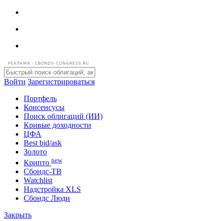
РЕКЛАМА • CBONDS-CONGRESS.RU
Войти
Зарегистрироваться
Портфель
Консенсусы
Поиск облигаций (ИИ)
Кривые доходности
ЦФА
Best bid/ask
Золото
new
Крипто
Сбондс-ТВ
Watchlist
Надстройка XLS