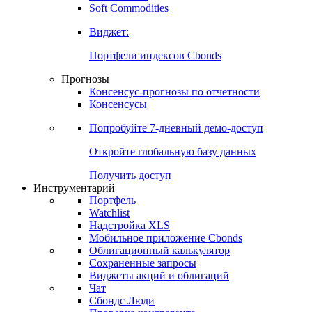
Золото
Нефть
Бензин
Commodities
Soft Commodities
Виджет:
Портфели индексов Cbonds
Прогнозы
Консенсус-прогнозы по отчетности
Консенсусы
Попробуйте
7-дневный
демо-доступ
Откройте глобальную базу данных
Получить доступ
Инструментарий
Портфель
Watchlist
Надстройка XLS
Мобильное приложение Cbonds
Облигационный калькулятор
Сохраненные запросы