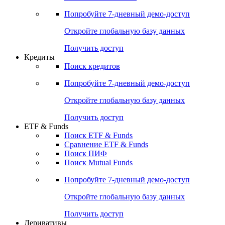
Акции
Поиск акций
Дивидендный календарь
Российские IPO/SPO
Попробуйте
7-дневный
демо-доступ
Откройте глобальную базу данных
Получить доступ
Кредиты
Поиск кредитов
Попробуйте
7-дневный
демо-доступ
Откройте глобальную базу данных
Получить доступ
ETF & Funds
Поиск ETF & Funds
Сравнение ETF & Funds
Поиск ПИФ
Поиск Mutual Funds
Попробуйте
7-дневный
демо-доступ