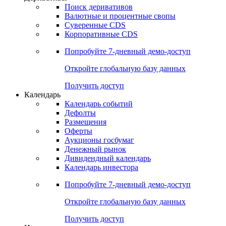
Откройте глобальную базу данных
Получить доступ
Деривативы
Поиск деривативов
Валютные и процентные свопы
Суверенные CDS
Корпоративные CDS
Попробуйте
7-дневный
демо-доступ
Откройте глобальную базу данных
Получить доступ
Календарь
Календарь событий
Дефолты
Размещения
Оферты
Аукционы госбумаг
Денежный рынок
Дивидендный календарь
Календарь инвестора
Попробуйте
7-дневный
демо-доступ