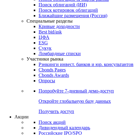
Облигации
Поиски
Поиск облигаций & Карты рынка
Поиск облигаций (ИИ)
Поиск котировок облигаций
Ближайшие размещения (Россия)
Специальные разделы
Кривые доходности
Best bid/ask
ЦФА
ESG
Сукук
Ломбардные списки
Участники рынка
Рэнкинги инвест. банков и юр. консультантов
Cbonds Pages
Cbonds Awards
Опросы
Попробуйте
7-дневный
демо-доступ
Откройте глобальную базу данных
Получить доступ