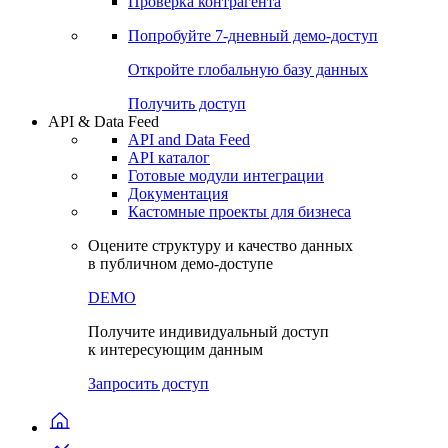
Виджеты акций и облигаций
Чат
Сбондс Люди
Проверка контрагента
Попробуйте
7-дневный
демо-доступ
Откройте глобальную базу данных
Получить доступ
API & Data Feed
API and Data Feed
API каталог
Готовые модули интеграции
Документация
Кастомные проекты для бизнеса
Оцените структуру и качество данных
в публичном демо-доступе
DEMO
Получите индивидуальный доступ
к интересующим данным
Запросить доступ