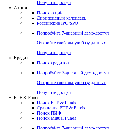
Получить доступ
Акции
Поиск акций
Дивидендный календарь
Российские IPO/SPO
Попробуйте
7-дневный
демо-доступ
Откройте глобальную базу данных
Получить доступ
Кредиты
Поиск кредитов
Попробуйте
7-дневный
демо-доступ
Откройте глобальную базу данных
Получить доступ
ETF & Funds
Поиск ETF & Funds
Сравнение ETF & Funds
Поиск ПИФ
Поиск Mutual Funds
Попробуйте
7-дневный
демо-доступ