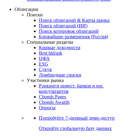
Облигации
Поиски
Поиск облигаций & Карты рынка
Поиск облигаций (ИИ)
Поиск котировок облигаций
Ближайшие размещения (Россия)
Специальные разделы
Кривые доходности
Best bid/ask
ЦФА
ESG
Сукук
Ломбардные списки
Участники рынка
Рэнкинги инвест. банков и юр.
консультантов
Cbonds Pages
Cbonds Awards
Опросы
Попробуйте
7-дневный
демо-доступ
Откройте глобальную базу данных