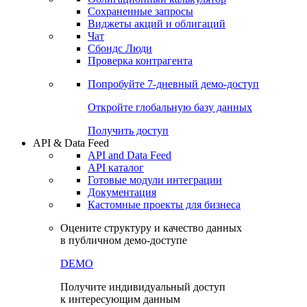
Сохраненные запросы
Виджеты акций и облигаций
Чат
Сбондс Люди
Проверка контрагента
Попробуйте
7-дневный
демо-доступ
Откройте глобальную базу данных
Получить доступ
API & Data Feed
API and Data Feed
API каталог
Готовые модули интеграции
Документация
Кастомные проекты для бизнеса
Оцените структуру и качество данных
в публичном демо-доступе
DEMO
Получите индивидуальный доступ
к интересующим данным