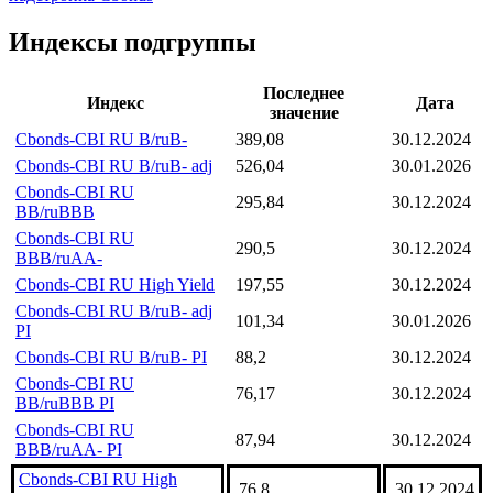
Индексы подгруппы
Последнее
Индекс
Дата
значение
Cbonds-CBI RU B/ruB-
389,08
30.12.2024
Cbonds-CBI RU B/ruB- adj
526,04
30.01.2026
Cbonds-CBI RU
295,84
30.12.2024
BB/ruBBB
Cbonds-CBI RU
290,5
30.12.2024
BBB/ruAA-
Cbonds-CBI RU High Yield
197,55
30.12.2024
Cbonds-CBI RU B/ruB- adj
101,34
30.01.2026
PI
Cbonds-CBI RU B/ruB- PI
88,2
30.12.2024
Cbonds-CBI RU
76,17
30.12.2024
BB/ruBBB PI
Cbonds-CBI RU
87,94
30.12.2024
BBB/ruAA- PI
Cbonds-CBI RU High
76,8
30.12.2024