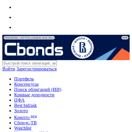
РЕКЛАМА • HTTPS://WWW.HSE.RU/
Войти
Зарегистрироваться
Портфель
Консенсусы
Поиск облигаций (ИИ)
Кривые доходности
ЦФА
Best bid/ask
Золото
new
Крипто
Сбондс-ТВ
Watchlist