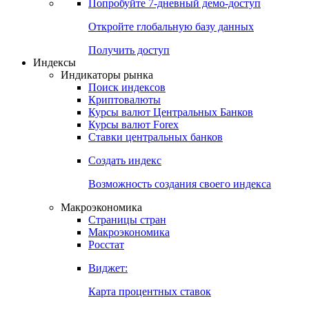
Попробуйте
7-дневный
демо-доступ
Откройте глобальную базу данных
Получить доступ
Индексы
Индикаторы рынка
Поиск индексов
Криптовалюты
Курсы валют Центральных Банков
Курсы валют Forex
Ставки центральных банков
Создать индекс
Возможность создания своего индекса
Макроэкономика
Страницы стран
Макроэкономика
Росстат
Виджет:
Карта процентных ставок