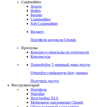
Commodities
Золото
Нефть
Бензин
Commodities
Soft Commodities
Виджет:
Портфели индексов Cbonds
Прогнозы
Консенсус-прогнозы по отчетности
Консенсусы
Попробуйте
7-дневный
демо-доступ
Откройте глобальную базу данных
Получить доступ
Инструментарий
Портфель
Watchlist
Надстройка XLS
Мобильное приложение Cbonds
Облигационный калькулятор