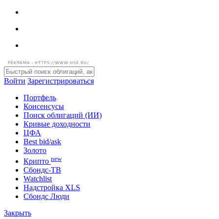
РЕКЛАМА • HTTPS://WWW.HSE.RU/
Войти
Зарегистрироваться
Портфель
Консенсусы
Поиск облигаций (ИИ)
Кривые доходности
ЦФА
Best bid/ask
Золото
new
Крипто
Сбондс-ТВ
Watchlist
Надстройка XLS