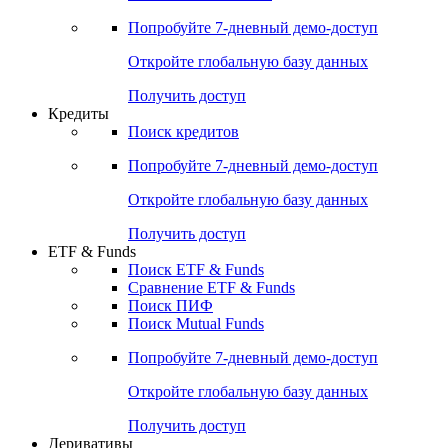
Акции
Поиск акций
Дивидендный календарь
Российские IPO/SPO
Попробуйте
7-дневный
демо-доступ
Откройте глобальную базу данных
Получить доступ
Кредиты
Поиск кредитов
Попробуйте
7-дневный
демо-доступ
Откройте глобальную базу данных
Получить доступ
ETF & Funds
Поиск ETF & Funds
Сравнение ETF & Funds
Поиск ПИФ
Поиск Mutual Funds
Попробуйте
7-дневный
демо-доступ