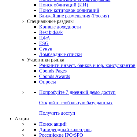
Облигации
Поиски
Поиск облигаций & Карты рынка
Поиск облигаций (ИИ)
Поиск котировок облигаций
Ближайшие размещения (Россия)
Специальные разделы
Кривые доходности
Best bid/ask
ЦФА
ESG
Сукук
Ломбардные списки
Участники рынка
Рэнкинги инвест. банков и юр. консультантов
Cbonds Pages
Cbonds Awards
Опросы
Попробуйте
7-дневный
демо-доступ
Откройте глобальную базу данных
Получить доступ