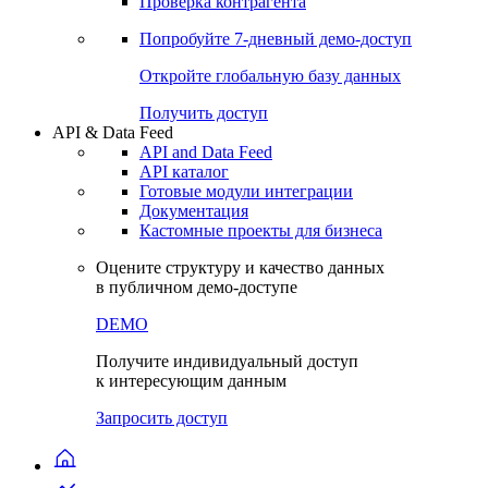
Виджеты акций и облигаций
Чат
Сбондс Люди
Проверка контрагента
Попробуйте
7-дневный
демо-доступ
Откройте глобальную базу данных
Получить доступ
API & Data Feed
API and Data Feed
API каталог
Готовые модули интеграции
Документация
Кастомные проекты для бизнеса
Оцените структуру и качество данных
в публичном демо-доступе
DEMO
Получите индивидуальный доступ
к интересующим данным
Запросить доступ