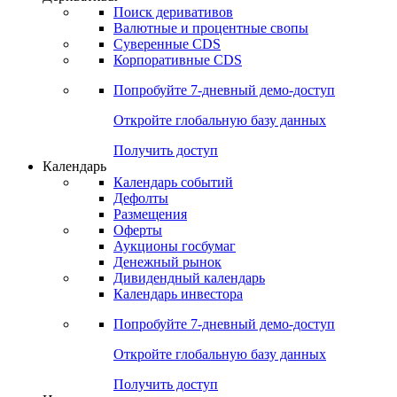
Откройте глобальную базу данных
Получить доступ
Деривативы
Поиск деривативов
Валютные и процентные свопы
Суверенные CDS
Корпоративные CDS
Попробуйте
7-дневный
демо-доступ
Откройте глобальную базу данных
Получить доступ
Календарь
Календарь событий
Дефолты
Размещения
Оферты
Аукционы госбумаг
Денежный рынок
Дивидендный календарь
Календарь инвестора
Попробуйте
7-дневный
демо-доступ