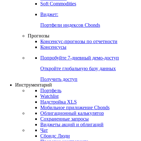
Золото
Нефть
Бензин
Commodities
Soft Commodities
Виджет:
Портфели индексов Cbonds
Прогнозы
Консенсус-прогнозы по отчетности
Консенсусы
Попробуйте
7-дневный
демо-доступ
Откройте глобальную базу данных
Получить доступ
Инструментарий
Портфель
Watchlist
Надстройка XLS
Мобильное приложение Cbonds
Облигационный калькулятор
Сохраненные запросы