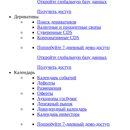
Откройте глобальную базу данных
Получить доступ
Деривативы
Поиск деривативов
Валютные и процентные свопы
Суверенные CDS
Корпоративные CDS
Попробуйте
7-дневный
демо-доступ
Откройте глобальную базу данных
Получить доступ
Календарь
Календарь событий
Дефолты
Размещения
Оферты
Аукционы госбумаг
Денежный рынок
Дивидендный календарь
Календарь инвестора
Попробуйте
7-дневный
демо-доступ