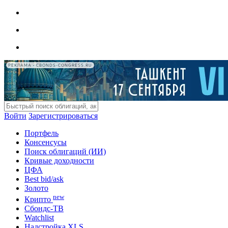
РЕКЛАМА • CBONDS-CONGRESS.RU
Войти
Зарегистрироваться
Портфель
Консенсусы
Поиск облигаций (ИИ)
Кривые доходности
ЦФА
Best bid/ask
Золото
new
Крипто
Сбондс-ТВ
Watchlist
Надстройка XLS