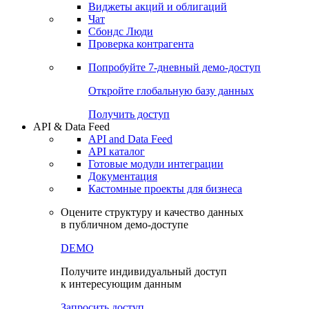
Виджеты акций и облигаций
Чат
Сбондс Люди
Проверка контрагента
Попробуйте
7-дневный
демо-доступ
Откройте глобальную базу данных
Получить доступ
API & Data Feed
API and Data Feed
API каталог
Готовые модули интеграции
Документация
Кастомные проекты для бизнеса
Оцените структуру и качество данных
в публичном демо-доступе
DEMO
Получите индивидуальный доступ
к интересующим данным
Запросить доступ