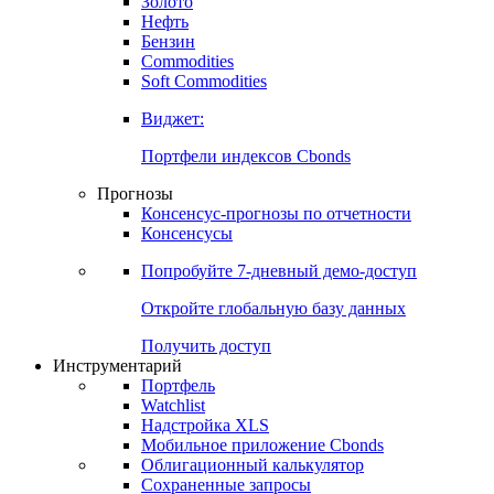
Золото
Нефть
Бензин
Commodities
Soft Commodities
Виджет:
Портфели индексов Cbonds
Прогнозы
Консенсус-прогнозы по отчетности
Консенсусы
Попробуйте
7-дневный
демо-доступ
Откройте глобальную базу данных
Получить доступ
Инструментарий
Портфель
Watchlist
Надстройка XLS
Мобильное приложение Cbonds
Облигационный калькулятор
Сохраненные запросы