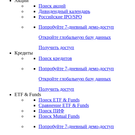
Акции
Поиск акций
Дивидендный календарь
Российские IPO/SPO
Попробуйте
7-дневный
демо-доступ
Откройте глобальную базу данных
Получить доступ
Кредиты
Поиск кредитов
Попробуйте
7-дневный
демо-доступ
Откройте глобальную базу данных
Получить доступ
ETF & Funds
Поиск ETF & Funds
Сравнение ETF & Funds
Поиск ПИФ
Поиск Mutual Funds
Попробуйте
7-дневный
демо-доступ