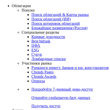
Облигации
Поиски
Поиск облигаций & Карты рынка
Поиск облигаций (ИИ)
Поиск котировок облигаций
Ближайшие размещения (Россия)
Специальные разделы
Кривые доходности
Best bid/ask
ЦФА
ESG
Сукук
Ломбардные списки
Участники рынка
Рэнкинги инвест. банков и юр. консультантов
Cbonds Pages
Cbonds Awards
Опросы
Попробуйте
7-дневный
демо-доступ
Откройте глобальную базу данных
Получить доступ