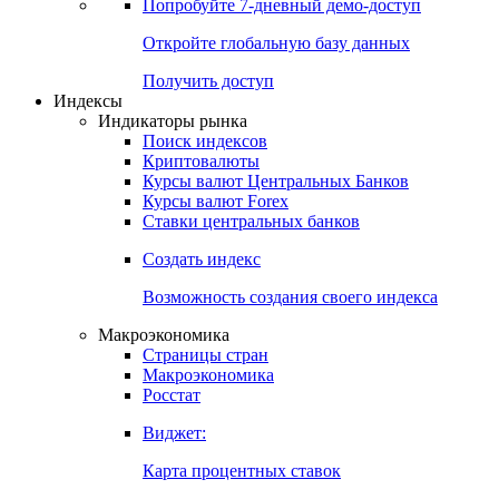
Попробуйте
7-дневный
демо-доступ
Откройте глобальную базу данных
Получить доступ
Индексы
Индикаторы рынка
Поиск индексов
Криптовалюты
Курсы валют Центральных Банков
Курсы валют Forex
Ставки центральных банков
Создать индекс
Возможность создания своего индекса
Макроэкономика
Страницы стран
Макроэкономика
Росстат
Виджет:
Карта процентных ставок