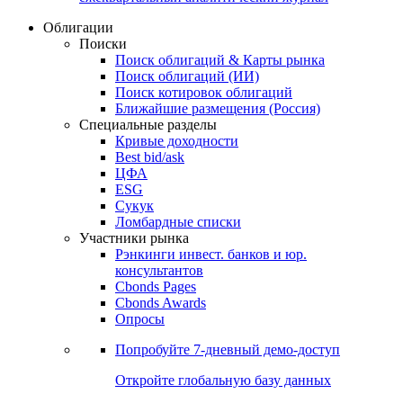
Облигации
Поиски
Поиск облигаций & Карты рынка
Поиск облигаций (ИИ)
Поиск котировок облигаций
Ближайшие размещения (Россия)
Специальные разделы
Кривые доходности
Best bid/ask
ЦФА
ESG
Сукук
Ломбардные списки
Участники рынка
Рэнкинги инвест. банков и юр.
консультантов
Cbonds Pages
Cbonds Awards
Опросы
Попробуйте
7-дневный
демо-доступ
Откройте глобальную базу данных