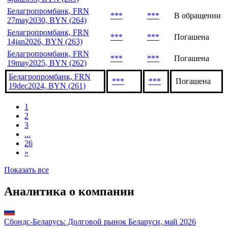
Белагропромбанк, FRN
***
***
В обращении
27may2030, BYN (264)
Белагропромбанк, FRN
***
***
Погашена
14jan2026, BYN (263)
Белагропромбанк, FRN
***
***
Погашена
19may2025, BYN (262)
Белагропромбанк, FRN
***
***
Погашена
19dec2024, BYN (261)
1
2
3
...
26
»
Показать все
Аналитика о компании
Сбондс-Беларусь: Долговой рынок Беларуси, май 2026