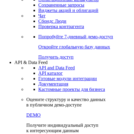
Сохраненные запросы
Виджеты акций и облигаций
Чат
Сбондс Люди
Проверка контрагента
Попробуйте
7-дневный
демо-доступ
Откройте глобальную базу данных
Получить доступ
API & Data Feed
API and Data Feed
API каталог
Готовые модули интеграции
Документация
Кастомные проекты для бизнеса
Оцените структуру и качество данных
в публичном демо-доступе
DEMO
Получите индивидуальный доступ
к интересующим данным