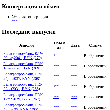
Конвертация и обмен
Условия конвертации
***
Последние выпуски
Объем,
Эмиссия
Дата
Статус
млн
Белагропромбанк, 0.1%
***
***
В обращении
29may2041, BYN (270)
Белагропромбанк, FRN
***
***
В обращении
16sep2026, BYN (269)
Белагропромбанк, FRN
***
***
В обращении
24jun2037, BYN (268)
Белагропромбанк, FRN
***
***
В обращении
22oct2031, BYN (266)
Белагропромбанк, FRN
***
***
В обращении
17feb2039, BYN (267)
Белагропромбанк, FRN
***
***
В обращении
4jun2035, BYN (265)