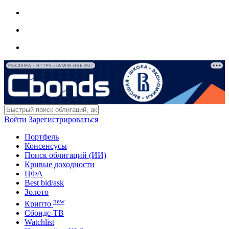
РЕКЛАМА • HTTPS://WWW.HSE.RU/
Войти
Зарегистрироваться
Портфель
Консенсусы
Поиск облигаций (ИИ)
Кривые доходности
ЦФА
Best bid/ask
Золото
new
Крипто
Сбондс-ТВ
Watchlist