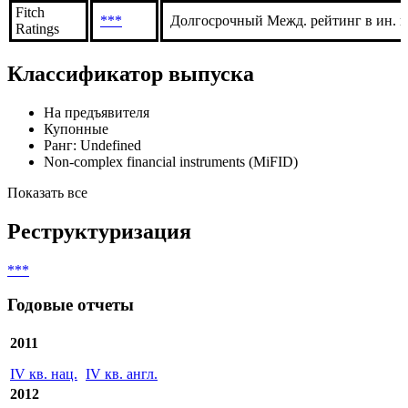
Fitch
***
Долгосрочный Межд. рейтинг в ин. в
Ratings
Классификатор выпуска
На предъявителя
Купонные
Ранг: Undefined
Non-complex financial instruments (MiFID)
Показать все
Реструктуризация
***
Годовые отчеты
2011
IV кв. нац.
IV кв. англ.
2012