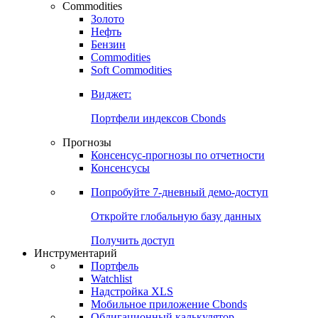
Commodities
Золото
Нефть
Бензин
Commodities
Soft Commodities
Виджет:
Портфели индексов Cbonds
Прогнозы
Консенсус-прогнозы по отчетности
Консенсусы
Попробуйте
7-дневный
демо-доступ
Откройте глобальную базу данных
Получить доступ
Инструментарий
Портфель
Watchlist
Надстройка XLS
Мобильное приложение Cbonds
Облигационный калькулятор