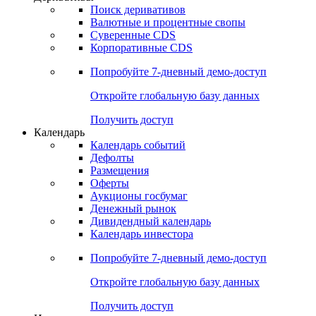
Откройте глобальную базу данных
Получить доступ
Деривативы
Поиск деривативов
Валютные и процентные свопы
Суверенные CDS
Корпоративные CDS
Попробуйте
7-дневный
демо-доступ
Откройте глобальную базу данных
Получить доступ
Календарь
Календарь событий
Дефолты
Размещения
Оферты
Аукционы госбумаг
Денежный рынок
Дивидендный календарь
Календарь инвестора
Попробуйте
7-дневный
демо-доступ