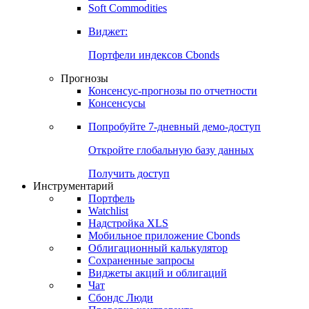
Золото
Нефть
Бензин
Commodities
Soft Commodities
Виджет:
Портфели индексов Cbonds
Прогнозы
Консенсус-прогнозы по отчетности
Консенсусы
Попробуйте
7-дневный
демо-доступ
Откройте глобальную базу данных
Получить доступ
Инструментарий
Портфель
Watchlist
Надстройка XLS
Мобильное приложение Cbonds
Облигационный калькулятор
Сохраненные запросы