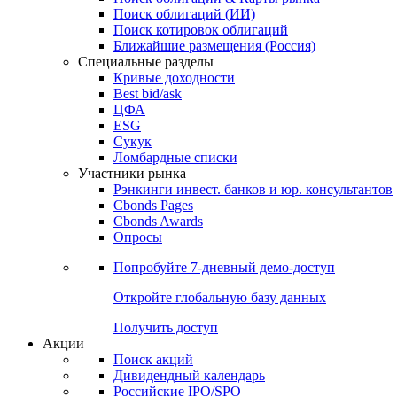
Облигации
Поиски
Поиск облигаций & Карты рынка
Поиск облигаций (ИИ)
Поиск котировок облигаций
Ближайшие размещения (Россия)
Специальные разделы
Кривые доходности
Best bid/ask
ЦФА
ESG
Сукук
Ломбардные списки
Участники рынка
Рэнкинги инвест. банков и юр. консультантов
Cbonds Pages
Cbonds Awards
Опросы
Попробуйте
7-дневный
демо-доступ
Откройте глобальную базу данных
Получить доступ