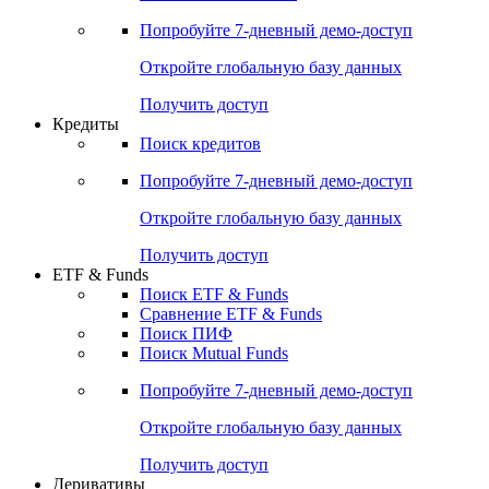
Акции
Поиск акций
Дивидендный календарь
Российские IPO/SPO
Попробуйте
7-дневный
демо-доступ
Откройте глобальную базу данных
Получить доступ
Кредиты
Поиск кредитов
Попробуйте
7-дневный
демо-доступ
Откройте глобальную базу данных
Получить доступ
ETF & Funds
Поиск ETF & Funds
Сравнение ETF & Funds
Поиск ПИФ
Поиск Mutual Funds
Попробуйте
7-дневный
демо-доступ