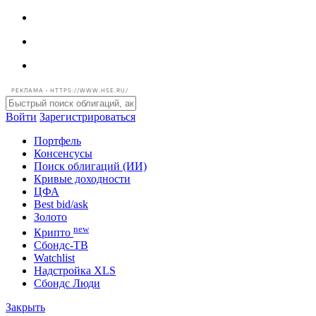
РЕКЛАМА • HTTPS://WWW.HSE.RU/
Войти
Зарегистрироваться
Портфель
Консенсусы
Поиск облигаций (ИИ)
Кривые доходности
ЦФА
Best bid/ask
Золото
new
Крипто
Сбондс-ТВ
Watchlist
Надстройка XLS