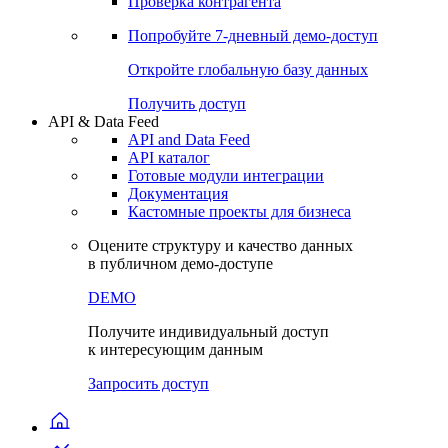
Виджеты акций и облигаций
Чат
Сбондс Люди
Проверка контрагента
Попробуйте
7-дневный
демо-доступ
Откройте глобальную базу данных
Получить доступ
API & Data Feed
API and Data Feed
API каталог
Готовые модули интеграции
Документация
Кастомные проекты для бизнеса
Оцените структуру и качество данных
в публичном демо-доступе
DEMO
Получите индивидуальный доступ
к интересующим данным
Запросить доступ