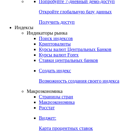
Попробуйте
7-дневный
демо-доступ
Откройте глобальную базу данных
Получить доступ
Индексы
Индикаторы рынка
Поиск индексов
Криптовалюты
Курсы валют Центральных Банков
Курсы валют Forex
Ставки центральных банков
Создать индекс
Возможность создания своего индекса
Макроэкономика
Страницы стран
Макроэкономика
Росстат
Виджет:
Карта процентных ставок