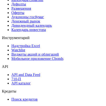
Дефолты
Размещения
Оферты
Аукционы госбумаг
Денежный рынок
Дивидендный календарь
Календарь инвестора
Инструментарий
Надстройка Excel
Watchlist
Виджеты акций и облигаций
Мобильное приложение Cbonds
API
API and Data Feed
710-П
API каталог
Кредиты
Поиск кредитов