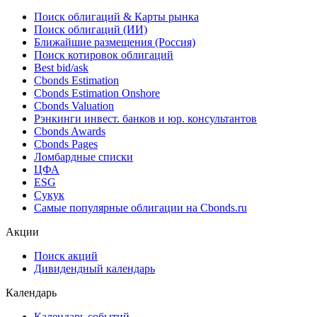
Поиск облигаций & Карты рынка
Поиск облигаций (ИИ)
Ближайшие размещения (Россия)
Поиск котировок облигаций
Best bid/ask
Cbonds Estimation
Cbonds Estimation Onshore
Cbonds Valuation
Рэнкинги инвест. банков и юр. консультантов
Cbonds Awards
Cbonds Pages
Ломбардные списки
ЦФА
ESG
Сукук
Самые популярные облигации на Cbonds.ru
Акции
Поиск акций
Дивидендный календарь
Календарь
Календарь событий