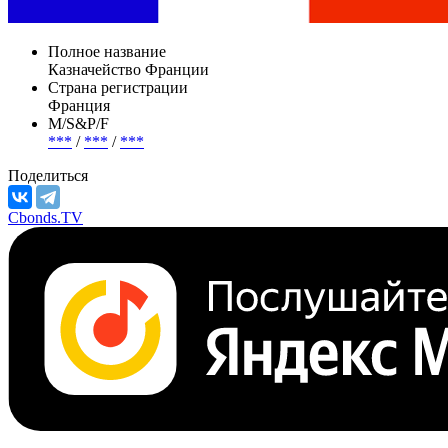
Полное название
Казначейство Франции
Страна регистрации
Франция
М/S&P/F
***
/
***
/
***
Поделиться
Cbonds.TV