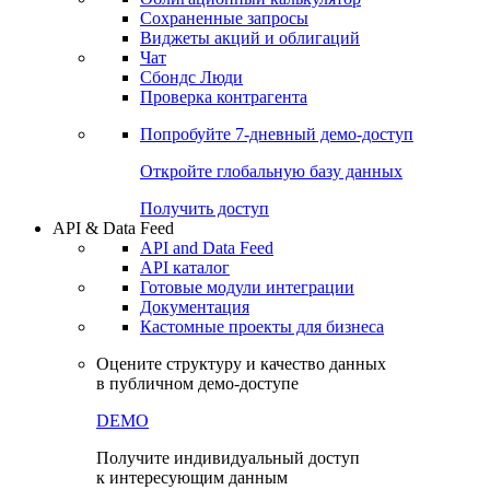
Сохраненные запросы
Виджеты акций и облигаций
Чат
Сбондс Люди
Проверка контрагента
Попробуйте
7-дневный
демо-доступ
Откройте глобальную базу данных
Получить доступ
API & Data Feed
API and Data Feed
API каталог
Готовые модули интеграции
Документация
Кастомные проекты для бизнеса
Оцените структуру и качество данных
в публичном демо-доступе
DEMO
Получите индивидуальный доступ
к интересующим данным