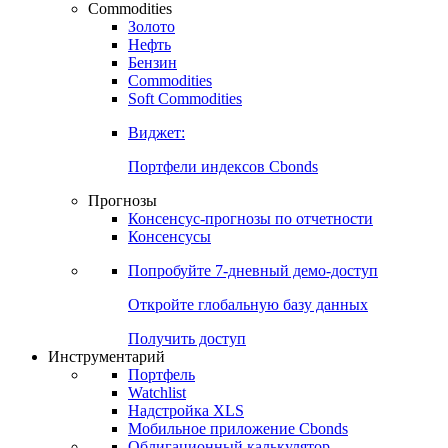
Commodities
Золото
Нефть
Бензин
Commodities
Soft Commodities
Виджет:
Портфели индексов Cbonds
Прогнозы
Консенсус-прогнозы по отчетности
Консенсусы
Попробуйте
7-дневный
демо-доступ
Откройте глобальную базу данных
Получить доступ
Инструментарий
Портфель
Watchlist
Надстройка XLS
Мобильное приложение Cbonds
Облигационный калькулятор