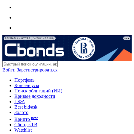
РЕКЛАМА • HTTPS://WWW.HSE.RU/
Войти
Зарегистрироваться
Портфель
Консенсусы
Поиск облигаций (ИИ)
Кривые доходности
ЦФА
Best bid/ask
Золото
new
Крипто
Сбондс-ТВ
Watchlist