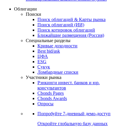
Облигации
Поиски
Поиск облигаций & Карты рынка
Поиск облигаций (ИИ)
Поиск котировок облигаций
Ближайшие размещения (Россия)
Специальные разделы
Кривые доходности
Best bid/ask
ЦФА
ESG
Сукук
Ломбардные списки
Участники рынка
Рэнкинги инвест. банков и юр.
консультантов
Cbonds Pages
Cbonds Awards
Опросы
Попробуйте
7-дневный
демо-доступ
Откройте глобальную базу данных