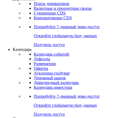
Поиск деривативов
Валютные и процентные свопы
Суверенные CDS
Корпоративные CDS
Попробуйте
7-дневный
демо-доступ
Откройте глобальную базу данных
Получить доступ
Календарь
Календарь событий
Дефолты
Размещения
Оферты
Аукционы госбумаг
Денежный рынок
Дивидендный календарь
Календарь инвестора
Попробуйте
7-дневный
демо-доступ
Откройте глобальную базу данных
Получить доступ