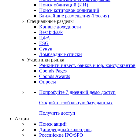
Поиск облигаций (ИИ)
Поиск котировок облигаций
Ближайшие размещения (Россия)
Специальные разделы
Кривые доходности
Best bid/ask
ЦФА
ESG
Сукук
Ломбардные списки
Участники рынка
Рэнкинги инвест. банков и юр. консультантов
Cbonds Pages
Cbonds Awards
Опросы
Попробуйте
7-дневный
демо-доступ
Откройте глобальную базу данных
Получить доступ
Акции
Поиск акций
Дивидендный календарь
Российские IPO/SPO