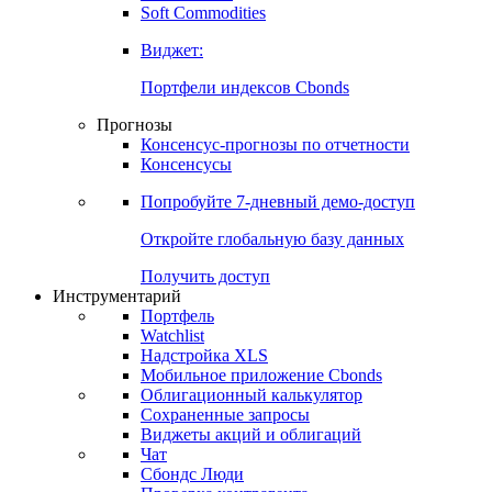
Soft Commodities
Виджет:
Портфели индексов Cbonds
Прогнозы
Консенсус-прогнозы по отчетности
Консенсусы
Попробуйте
7-дневный
демо-доступ
Откройте глобальную базу данных
Получить доступ
Инструментарий
Портфель
Watchlist
Надстройка XLS
Мобильное приложение Cbonds
Облигационный калькулятор
Сохраненные запросы
Виджеты акций и облигаций
Чат
Сбондс Люди