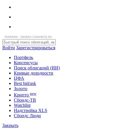
РЕКЛАМА • CBONDS-CONGRESS.RU
Войти
Зарегистрироваться
Портфель
Консенсусы
Поиск облигаций (ИИ)
Кривые доходности
ЦФА
Best bid/ask
Золото
new
Крипто
Сбондс-ТВ
Watchlist
Надстройка XLS
Сбондс Люди
Закрыть