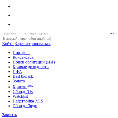
РЕКЛАМА • HTTPS://WWW.HSE.RU/
Войти
Зарегистрироваться
Портфель
Консенсусы
Поиск облигаций (ИИ)
Кривые доходности
ЦФА
Best bid/ask
Золото
new
Крипто
Сбондс-ТВ
Watchlist
Надстройка XLS
Сбондс Люди
Закрыть