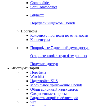
Commodities
Soft Commodities
Виджет:
Портфели индексов Cbonds
Прогнозы
Консенсус-прогнозы по отчетности
Консенсусы
Попробуйте
7-дневный
демо-доступ
Откройте глобальную базу данных
Получить доступ
Инструментарий
Портфель
Watchlist
Надстройка XLS
Мобильное приложение Cbonds
Облигационный калькулятор
Сохраненные запросы
Виджеты акций и облигаций
Чат