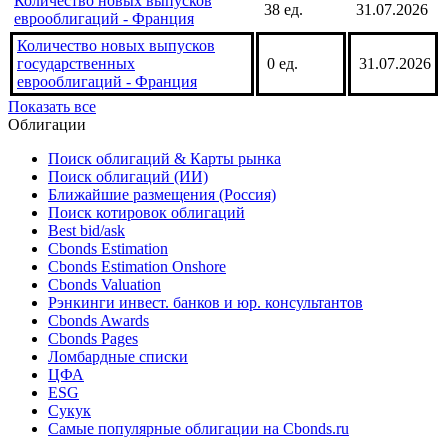
Количество новых выпусков
38 ед.
31.07.2026
еврооблигаций - Франция
Количество новых выпусков
государственных
0 ед.
31.07.2026
еврооблигаций - Франция
Показать все
Облигации
Поиск облигаций & Карты рынка
Поиск облигаций (ИИ)
Ближайшие размещения (Россия)
Поиск котировок облигаций
Best bid/ask
Cbonds Estimation
Cbonds Estimation Onshore
Cbonds Valuation
Рэнкинги инвест. банков и юр. консультантов
Cbonds Awards
Cbonds Pages
Ломбардные списки
ЦФА
ESG
Сукук
Самые популярные облигации на Cbonds.ru