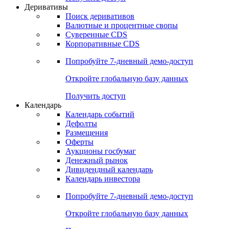
Деривативы
Поиск деривативов
Валютные и процентные свопы
Суверенные CDS
Корпоративные CDS
Попробуйте
7-дневный
демо-доступ
Откройте глобальную базу данных
Получить доступ
Календарь
Календарь событий
Дефолты
Размещения
Оферты
Аукционы госбумаг
Денежный рынок
Дивидендный календарь
Календарь инвестора
Попробуйте
7-дневный
демо-доступ
Откройте глобальную базу данных