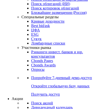
Поиск облигаций (ИИ)
Поиск котировок облигаций
Ближайшие размещения (Россия)
Специальные разделы
Кривые доходности
Best bid/ask
ЦФА
ESG
Сукук
Ломбардные списки
Участники рынка
Рэнкинги инвест. банков и юр.
консультантов
Cbonds Pages
Cbonds Awards
Опросы
Попробуйте
7-дневный
демо-доступ
Откройте глобальную базу данных
Получить доступ
Акции
Поиск акций
Дивидендный календарь