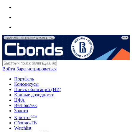
РЕКЛАМА • HTTPS://WWW.HSE.RU/
Войти
Зарегистрироваться
Портфель
Консенсусы
Поиск облигаций (ИИ)
Кривые доходности
ЦФА
Best bid/ask
Золото
new
Крипто
Сбондс-ТВ
Watchlist