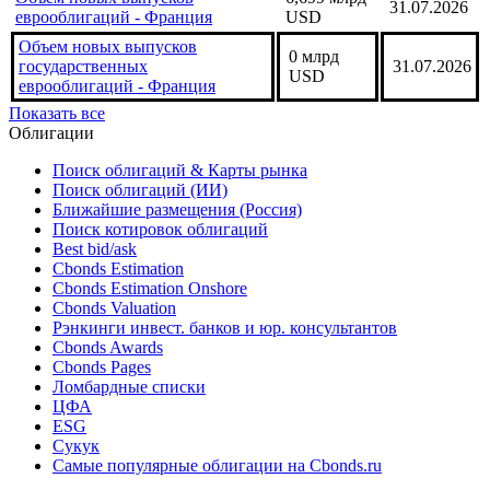
31.07.2026
еврооблигаций - Франция
USD
Объем новых выпусков
0 млрд
государственных
31.07.2026
USD
еврооблигаций - Франция
Показать все
Облигации
Поиск облигаций & Карты рынка
Поиск облигаций (ИИ)
Ближайшие размещения (Россия)
Поиск котировок облигаций
Best bid/ask
Cbonds Estimation
Cbonds Estimation Onshore
Cbonds Valuation
Рэнкинги инвест. банков и юр. консультантов
Cbonds Awards
Cbonds Pages
Ломбардные списки
ЦФА
ESG
Сукук
Самые популярные облигации на Cbonds.ru