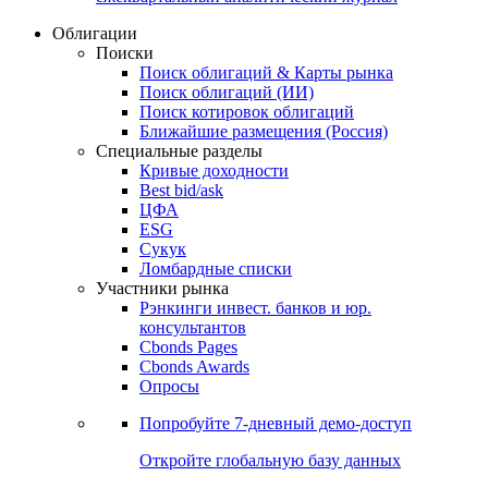
Облигации
Поиски
Поиск облигаций & Карты рынка
Поиск облигаций (ИИ)
Поиск котировок облигаций
Ближайшие размещения (Россия)
Специальные разделы
Кривые доходности
Best bid/ask
ЦФА
ESG
Сукук
Ломбардные списки
Участники рынка
Рэнкинги инвест. банков и юр.
консультантов
Cbonds Pages
Cbonds Awards
Опросы
Попробуйте
7-дневный
демо-доступ
Откройте глобальную базу данных