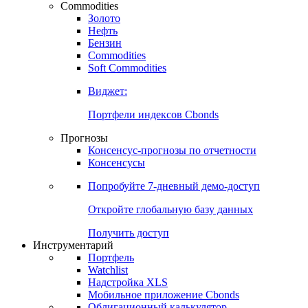
Commodities
Золото
Нефть
Бензин
Commodities
Soft Commodities
Виджет:
Портфели индексов Cbonds
Прогнозы
Консенсус-прогнозы по отчетности
Консенсусы
Попробуйте
7-дневный
демо-доступ
Откройте глобальную базу данных
Получить доступ
Инструментарий
Портфель
Watchlist
Надстройка XLS
Мобильное приложение Cbonds
Облигационный калькулятор