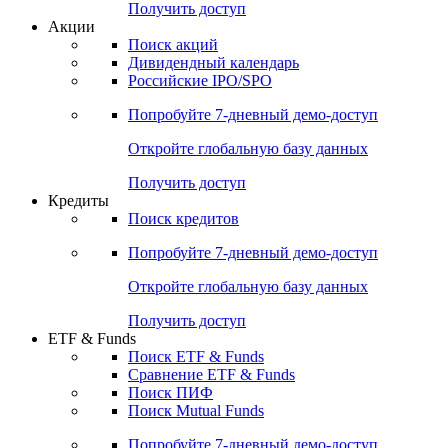
Получить доступ
Акции
Поиск акций
Дивидендный календарь
Российские IPO/SPO
Попробуйте
7-дневный
демо-доступ
Откройте глобальную базу данных
Получить доступ
Кредиты
Поиск кредитов
Попробуйте
7-дневный
демо-доступ
Откройте глобальную базу данных
Получить доступ
ETF & Funds
Поиск ETF & Funds
Сравнение ETF & Funds
Поиск ПИФ
Поиск Mutual Funds
Попробуйте
7-дневный
демо-доступ