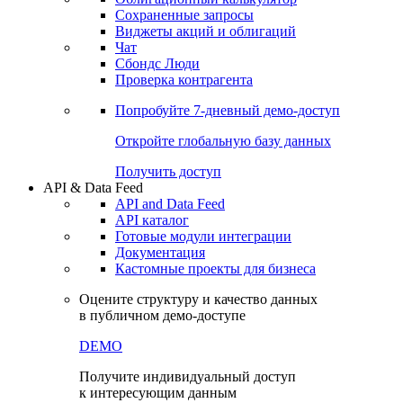
Сохраненные запросы
Виджеты акций и облигаций
Чат
Сбондс Люди
Проверка контрагента
Попробуйте
7-дневный
демо-доступ
Откройте глобальную базу данных
Получить доступ
API & Data Feed
API and Data Feed
API каталог
Готовые модули интеграции
Документация
Кастомные проекты для бизнеса
Оцените структуру и качество данных
в публичном демо-доступе
DEMO
Получите индивидуальный доступ
к интересующим данным