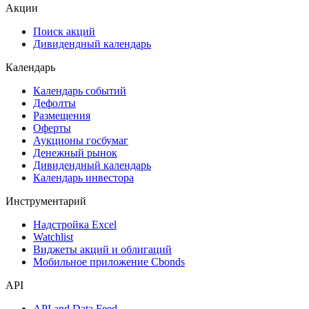
Акции
Поиск акций
Дивидендный календарь
Календарь
Календарь событий
Дефолты
Размещения
Оферты
Аукционы госбумаг
Денежный рынок
Дивидендный календарь
Календарь инвестора
Инструментарий
Надстройка Excel
Watchlist
Виджеты акций и облигаций
Мобильное приложение Cbonds
API
API and Data Feed