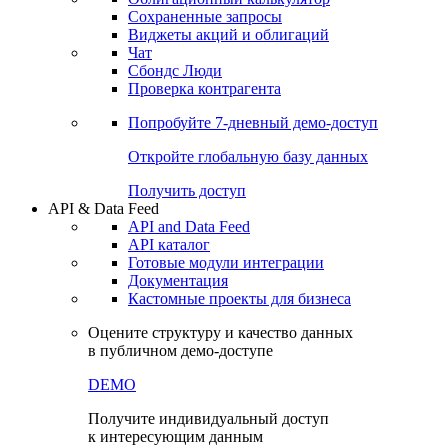
Сохраненные запросы
Виджеты акций и облигаций
Чат
Сбондс Люди
Проверка контрагента
Попробуйте
7-дневный
демо-доступ
Откройте глобальную базу данных
Получить доступ
API & Data Feed
API and Data Feed
API каталог
Готовые модули интеграции
Документация
Кастомные проекты для бизнеса
Оцените структуру и качество данных
в публичном демо-доступе
DEMO
Получите индивидуальный доступ
к интересующим данным