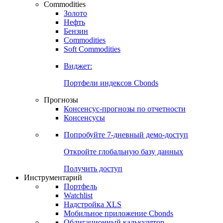
Commodities
Золото
Нефть
Бензин
Commodities
Soft Commodities
Виджет:
Портфели индексов Cbonds
Прогнозы
Консенсус-прогнозы по отчетности
Консенсусы
Попробуйте
7-дневный
демо-доступ
Откройте глобальную базу данных
Получить доступ
Инструментарий
Портфель
Watchlist
Надстройка XLS
Мобильное приложение Cbonds
Облигационный калькулятор