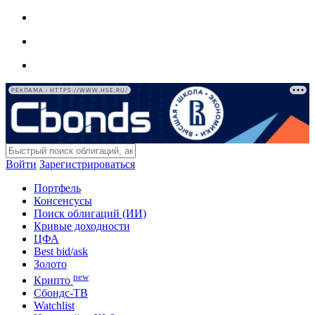
РЕКЛАМА • HTTPS://WWW.HSE.RU/
Войти
Зарегистрироваться
Портфель
Консенсусы
Поиск облигаций (ИИ)
Кривые доходности
ЦФА
Best bid/ask
Золото
new
Крипто
Сбондс-ТВ
Watchlist