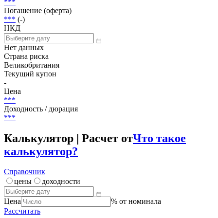
***
Погашение (оферта)
***
(-)
НКД
Нет данных
Страна риска
Великобритания
Текущий купон
-
Цена
***
Доходность / дюрация
***
Калькулятор | Расчет от
Что такое
калькулятор?
Справочник
цены
доходности
Цена
% от номинала
Рассчитать