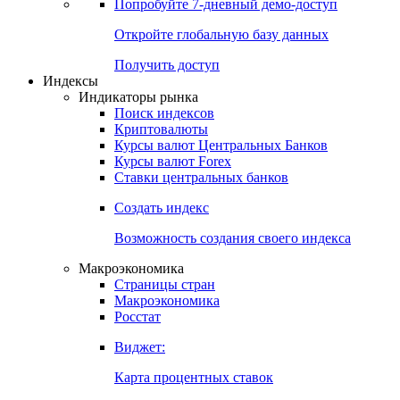
Попробуйте
7-дневный
демо-доступ
Откройте глобальную базу данных
Получить доступ
Индексы
Индикаторы рынка
Поиск индексов
Криптовалюты
Курсы валют Центральных Банков
Курсы валют Forex
Ставки центральных банков
Создать индекс
Возможность создания своего индекса
Макроэкономика
Страницы стран
Макроэкономика
Росстат
Виджет:
Карта процентных ставок