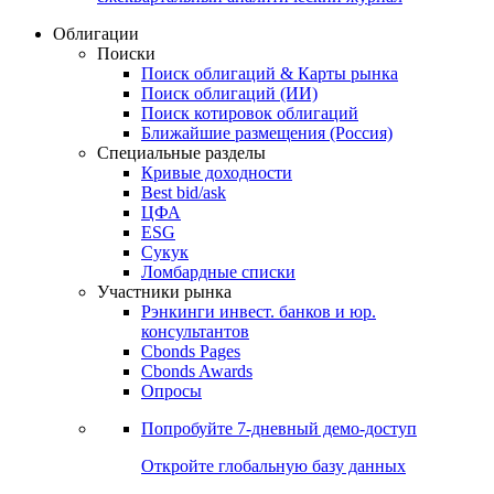
Облигации
Поиски
Поиск облигаций & Карты рынка
Поиск облигаций (ИИ)
Поиск котировок облигаций
Ближайшие размещения (Россия)
Специальные разделы
Кривые доходности
Best bid/ask
ЦФА
ESG
Сукук
Ломбардные списки
Участники рынка
Рэнкинги инвест. банков и юр.
консультантов
Cbonds Pages
Cbonds Awards
Опросы
Попробуйте
7-дневный
демо-доступ
Откройте глобальную базу данных