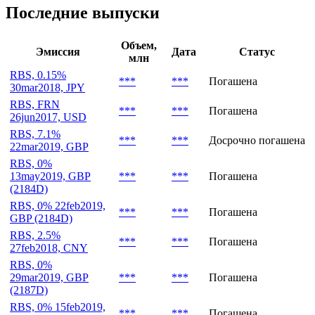
Последние выпуски
Объем,
Эмиссия
Дата
Статус
млн
RBS, 0.15%
***
***
Погашена
30mar2018, JPY
RBS, FRN
***
***
Погашена
26jun2017, USD
RBS, 7.1%
***
***
Досрочно погашена
22mar2019, GBP
RBS, 0%
13may2019, GBP
***
***
Погашена
(2184D)
RBS, 0% 22feb2019,
***
***
Погашена
GBP (2184D)
RBS, 2.5%
***
***
Погашена
27feb2018, CNY
RBS, 0%
29mar2019, GBP
***
***
Погашена
(2187D)
RBS, 0% 15feb2019,
***
***
Погашена