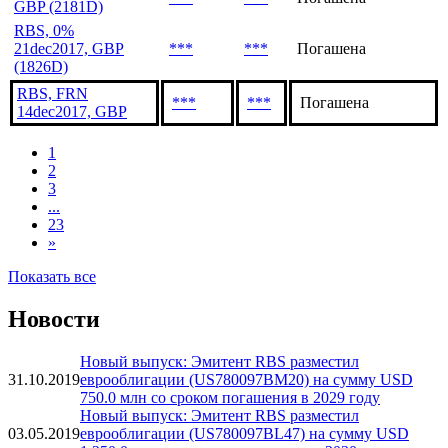
GBP (2181D)
RBS, 0%
21dec2017, GBP
***
***
Погашена
(1826D)
RBS, FRN
***
***
Погашена
14dec2017, GBP
1
2
3
...
23
»
Показать все
Новости
Новый выпуск: Эмитент RBS разместил
31.10.2019
еврооблигации (US780097BM20) на сумму USD
750.0 млн со сроком погашения в 2029 году
Новый выпуск: Эмитент RBS разместил
03.05.2019
еврооблигации (US780097BL47) на сумму USD