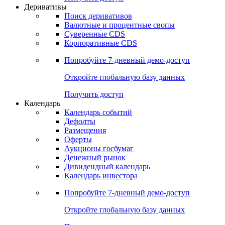
Откройте глобальную базу данных
Получить доступ
Деривативы
Поиск деривативов
Валютные и процентные свопы
Суверенные CDS
Корпоративные CDS
Попробуйте
7-дневный
демо-доступ
Откройте глобальную базу данных
Получить доступ
Календарь
Календарь событий
Дефолты
Размещения
Оферты
Аукционы госбумаг
Денежный рынок
Дивидендный календарь
Календарь инвестора