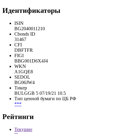
***
***
***
***
Идентификаторы
ISIN
BG2040011210
Cbonds ID
31467
CFI
DBFTFR
FIGI
BBG001D6X4J4
WKN
A1GQE8
SEDOL
BG06JW4
Тикер
BULGGB 5 07/19/21 10.5
Тип ценной бумаги по ЦБ РФ
***