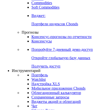
Commodities
Золото
Нефть
Бензин
Commodities
Soft Commodities
Виджет:
Портфели индексов Cbonds
Прогнозы
Консенсус-прогнозы по отчетности
Консенсусы
Попробуйте
7-дневный
демо-доступ
Откройте глобальную базу данных
Получить доступ
Инструментарий
Портфель
Watchlist
Надстройка XLS
Мобильное приложение Cbonds
Облигационный калькулятор