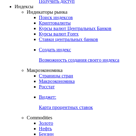
Попробуйте
7-дневный
демо-доступ
Откройте глобальную базу данных
Получить доступ
Индексы
Индикаторы рынка
Поиск индексов
Криптовалюты
Курсы валют Центральных Банков
Курсы валют Forex
Ставки центральных банков
Создать индекс
Возможность создания своего индекса
Макроэкономика
Страницы стран
Макроэкономика
Росстат
Виджет:
Карта процентных ставок