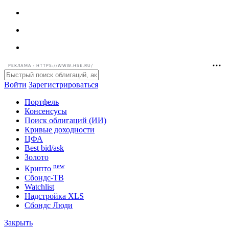
РЕКЛАМА • HTTPS://WWW.HSE.RU/
Войти
Зарегистрироваться
Портфель
Консенсусы
Поиск облигаций (ИИ)
Кривые доходности
ЦФА
Best bid/ask
Золото
new
Крипто
Сбондс-ТВ
Watchlist