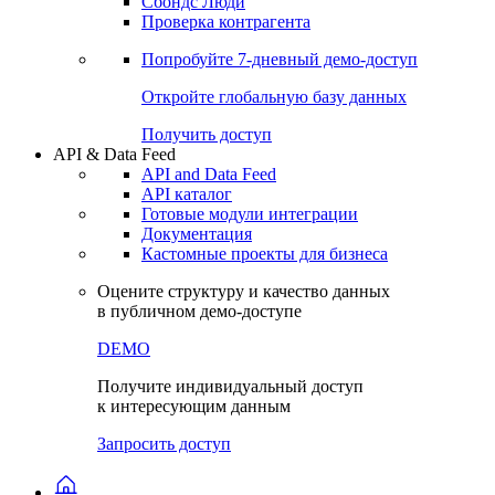
Сохраненные запросы
Виджеты акций и облигаций
Чат
Сбондс Люди
Проверка контрагента
Попробуйте
7-дневный
демо-доступ
Откройте глобальную базу данных
Получить доступ
API & Data Feed
API and Data Feed
API каталог
Готовые модули интеграции
Документация
Кастомные проекты для бизнеса
Оцените структуру и качество данных
в публичном демо-доступе
DEMO
Получите индивидуальный доступ
к интересующим данным