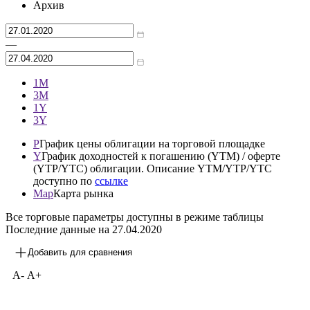
Архив
—
1М
3М
1Y
3Y
P
График цены облигации на торговой площадке
Y
График доходностей к погашению (YTM) / оферте
(YTP/YTC) облигации. Описание YTM/YTP/YTC
доступно по
ссылке
Map
Карта рынка
Все торговые параметры доступны в режиме таблицы
Последние данные на
27.04.2020
Добавить для сравнения