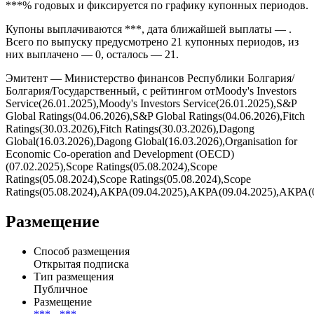
*** и предусмотрено условиями выпуска без амортизации
номинала по графику.
Ставка купона облигации Болгария установлена на уровне
***% годовых и фиксируется по графику купонных периодов.
Купоны выплачиваются ***, дата ближайшей выплаты — .
Всего по выпуску предусмотрено 21 купонных периодов, из
них выплачено — 0, осталось — 21.
Эмитент — Министерство финансов Республики Болгария/
Болгария/Государственный, с рейтингом отMoody's Investors
Service(26.01.2025),Moody's Investors Service(26.01.2025),S&P
Global Ratings(04.06.2026),S&P Global Ratings(04.06.2026),Fitch
Ratings(30.03.2026),Fitch Ratings(30.03.2026),Dagong
Global(16.03.2026),Dagong Global(16.03.2026),Organisation for
Economic Co-operation and Development (OECD)
(07.02.2025),Scope Ratings(05.08.2024),Scope
Ratings(05.08.2024),Scope Ratings(05.08.2024),Scope
Ratings(05.08.2024),АКРА(09.04.2025),АКРА(09.04.2025),АКРА(
Размещение
Способ размещения
Открытая подписка