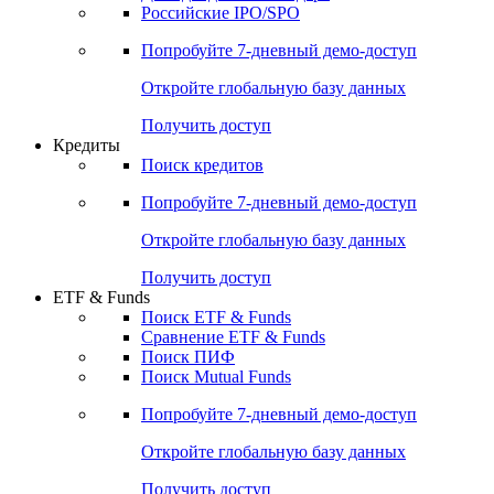
Получить доступ
Акции
Поиск акций
Дивидендный календарь
Российские IPO/SPO
Попробуйте
7-дневный
демо-доступ
Откройте глобальную базу данных
Получить доступ
Кредиты
Поиск кредитов
Попробуйте
7-дневный
демо-доступ
Откройте глобальную базу данных
Получить доступ
ETF & Funds
Поиск ETF & Funds
Сравнение ETF & Funds
Поиск ПИФ
Поиск Mutual Funds
Попробуйте
7-дневный
демо-доступ