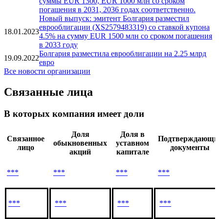
погашения в 2044 году
Новые выпуски: эмитент Болгария разместил
еврооблигации (XS2716887760, XS2716887844) на
07.11.2023
суммы EUR 1300, EUR 1000 млн со сроком
погашения в 2031, 2036 годах соответственно.
Новый выпуск: эмитент Болгария разместил
еврооблигации (XS2579483319) со ставкой купона
18.01.2023
4.5% на сумму EUR 1500 млн со сроком погашения
в 2033 году
Болгария разместила еврооблигации на 2.25 млрд
19.09.2022
евро
Все новости организации
Связанные лица
В которых компания имеет доли
Доля
Доля в
Связанное
Подтверждающи
обыкновенных
уставном
лицо
документы
акций
капитале
***
***
***
***