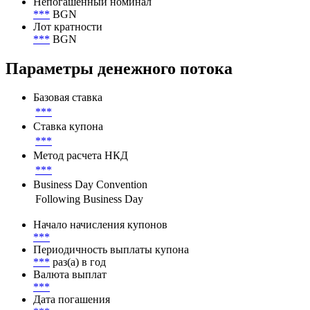
Номинал
Номинал
1 000 BGN
Непогашенный номинал
***
BGN
Лот кратности
***
BGN
Параметры денежного потока
Базовая ставка
***
Ставка купона
***
Метод расчета НКД
***
Business Day Convention
Following Business Day
Начало начисления купонов
***
Периодичность выплаты купона
***
раз(а) в год