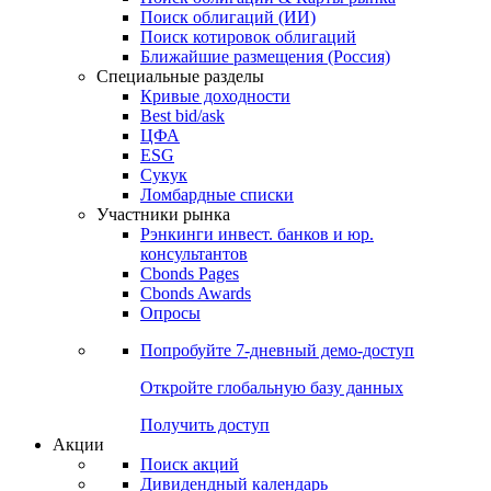
Облигации
Поиски
Поиск облигаций & Карты рынка
Поиск облигаций (ИИ)
Поиск котировок облигаций
Ближайшие размещения (Россия)
Специальные разделы
Кривые доходности
Best bid/ask
ЦФА
ESG
Сукук
Ломбардные списки
Участники рынка
Рэнкинги инвест. банков и юр.
консультантов
Cbonds Pages
Cbonds Awards
Опросы
Попробуйте
7-дневный
демо-доступ
Откройте глобальную базу данных