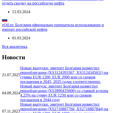
16.05.2024
eOil.ru: Болгария посчитала «Лукойлу» все: София требует
отдать скидку на российскую нефть
12.03.2024
eOil.ru: Болгария официально прекратила использование и
импорт российской нефти
01.03.2024
Вся аналитика
Новости
Новые выпуски: эмитент Болгария разместил
еврооблигации (XS3124393367, XS3124345631) на
21.07.2025
суммы EUR 1200, EUR 2000 млн со сроком
погашения в 2045, 2035 годах соответственно.
Новый выпуск: эмитент Болгария разместил
еврооблигации (XS2890435600) со ставкой купона
04.09.2024
4.25% на сумму EUR 1250 млн со сроком