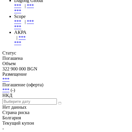
Эмиссия
| Эмитент
Эмитент
Dagong Global
***
|
***
***
Scope
***
|
***
***
АКРА
|
***
***
Статус
Погашена
Объем
322 900 000 BGN
Размещение
***
Погашение (оферта)
***
(-)
НКД
Нет данных