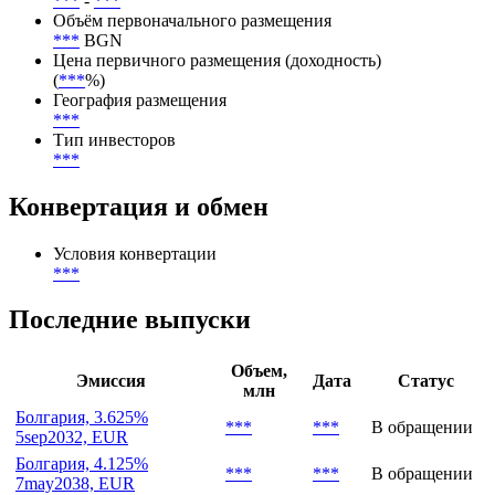
Тип размещения
Публичное
Размещение
***
-
***
Объём первоначального размещения
***
BGN
Цена первичного размещения (доходность)
(
***
%)
География размещения
***
Тип инвесторов
***
Конвертация и обмен
Условия конвертации
***
Последние выпуски
Объем,
Эмиссия
Дата
Статус
млн
Болгария, 3.625%