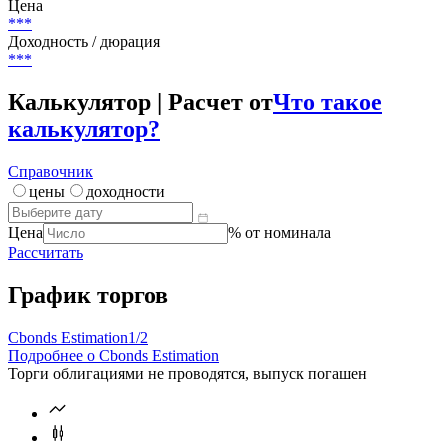
Страна риска
Болгария
Текущий купон
-
Цена
***
Доходность / дюрация
***
Калькулятор | Расчет от
Что такое
калькулятор?
Справочник
цены
доходности
Цена
% от номинала
Рассчитать
График торгов
Cbonds Estimation
1/2
Подробнее о Cbonds Estimation
Торги облигациями не проводятся, выпуск погашен