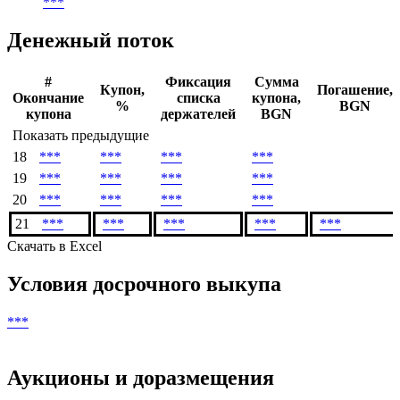
Валюта выплат
***
Дата погашения
***
Денежный поток
#
Фиксация
Сумма
Купон,
Погашение,
Окончание
списка
купона,
%
BGN
купона
держателей
BGN
Показать предыдущие
18
***
***
***
***
19
***
***
***
***
20
***
***
***
***
21
***
***
***
***
***
Скачать в Excel
Условия досрочного выкупа
***