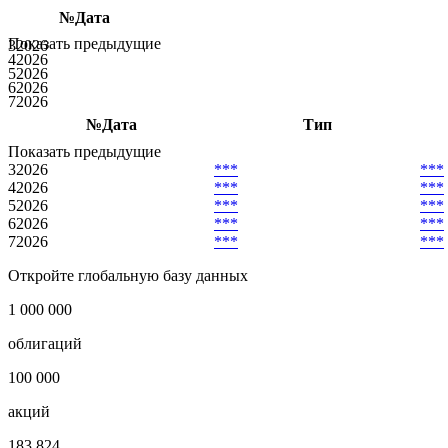
Аукционы и доразмещения
№
Дата
Показать предыдущие
3
2026
4
2026
5
2026
6
2026
7
2026
№
Дата
Тип
Показать предыдущие
3
2026
***
***
4
2026
***
***
5
2026
***
***
6
2026
***
***
7
2026
***
***
Откройте глобальную базу данных
1 000 000
облигаций
100 000