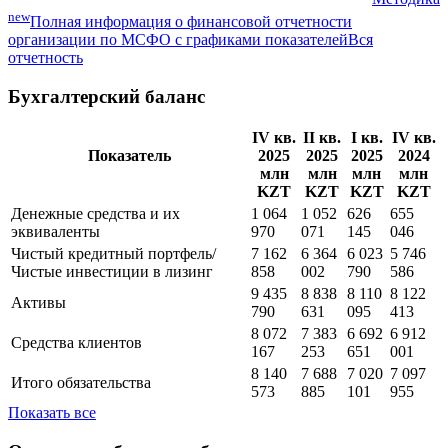
Показатели МСФО
данные предоставлены Cbonds
Методика
new
Полная информация о финансовой отчетности
организации по МСФО с графиками показателей
Вся
отчетность
Бухгалтерский баланс
IV кв.
II кв.
I кв.
IV кв.
Показатель
2025
2025
2025
2024
млн
млн
млн
млн
KZT
KZT
KZT
KZT
Денежные средства и их
1 064
1 052
626
655
эквиваленты
970
071
145
046
Чистый кредитный портфель/
7 162
6 364
6 023
5 746
Чистые инвестиции в лизинг
858
002
790
586
9 435
8 838
8 110
8 122
Активы
790
631
095
413
8 072
7 383
6 692
6 912
Средства клиентов
167
253
651
001
8 140
7 688
7 020
7 097