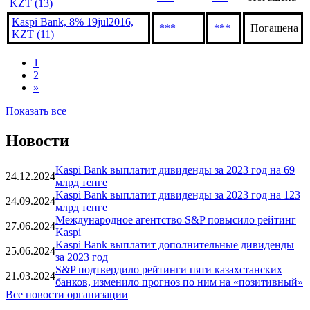
Kaspi Bank, FRN 7feb2023,
***
***
Погашена
KZT (12)
Kaspi Bank, 8% 07feb2018,
***
***
Погашена
KZT (13)
Kaspi Bank, 8% 19jul2016,
***
***
Погашена
KZT (11)
1
2
»
Показать все
Новости
Kaspi Bank выплатит дивиденды за 2023 год на 69
24.12.2024
млрд тенге
Kaspi Bank выплатит дивиденды за 2023 год на 123
24.09.2024
млрд тенге
Международное агентство S&P повысило рейтинг
27.06.2024
Kaspi
Kaspi Bank выплатит дополнительные дивиденды
25.06.2024
за 2023 год