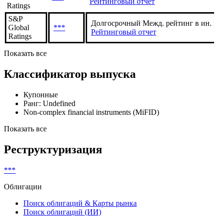
Investors
***
Рейтинговый отчет
Service
S&P
Долгосрочный рейтинг по нац. шкале 
Global
***
Рейтинговый отчет
Ratings
S&P
Долгосрочный Межд. рейтинг в ин. 
Global
***
Рейтинговый отчет
Ratings
Показать все
Классификатор выпуска
Купонные
Ранг: Undefined
Non-complex financial instruments (MiFID)
Показать все
Реструктуризация
***