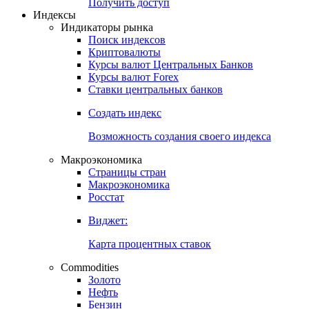
Попробуйте
7-дневный
демо-доступ
Откройте глобальную базу данных
Получить доступ
Индексы
Индикаторы рынка
Поиск индексов
Криптовалюты
Курсы валют Центральных Банков
Курсы валют Forex
Ставки центральных банков
Создать индекс
Возможность создания своего индекса
Макроэкономика
Страницы стран
Макроэкономика
Росстат
Виджет:
Карта процентных ставок