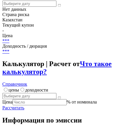
***
Погашение (оферта)
***
(-)
НКД
Нет данных
Страна риска
Казахстан
Текущий купон
-
Цена
***
Доходность / дюрация
***
Калькулятор | Расчет от
Что такое
калькулятор?
Справочник
цены
доходности
Цена
% от номинала
Рассчитать