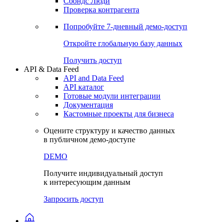
Сохраненные запросы
Виджеты акций и облигаций
Чат
Сбондс Люди
Проверка контрагента
Попробуйте
7-дневный
демо-доступ
Откройте глобальную базу данных
Получить доступ
API & Data Feed
API and Data Feed
API каталог
Готовые модули интеграции
Документация
Кастомные проекты для бизнеса
Оцените структуру и качество данных
в публичном демо-доступе
DEMO
Получите индивидуальный доступ
к интересующим данным