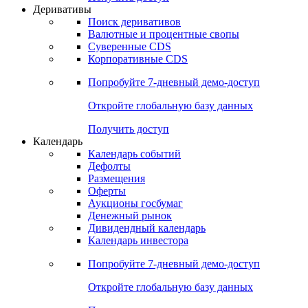
Откройте глобальную базу данных
Получить доступ
Деривативы
Поиск деривативов
Валютные и процентные свопы
Суверенные CDS
Корпоративные CDS
Попробуйте
7-дневный
демо-доступ
Откройте глобальную базу данных
Получить доступ
Календарь
Календарь событий
Дефолты
Размещения
Оферты
Аукционы госбумаг
Денежный рынок
Дивидендный календарь
Календарь инвестора