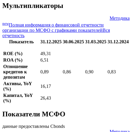
S&P подтвердило рейтинги пяти казахстанских
21.03.2024
банков, изменило прогноз по ним на «позитивный»
Все новости организации
Мультипликаторы
Методика
new
Полная информация о финансовой отчетности
организации по МСФО с графиками показателей
Вся
отчетность
Показатель
31.12.2025
30.06.2025
31.03.2025
31.12.2024
ROE (%)
49,31
ROA (%)
6,51
Отношение
кредитов к
0,89
0,86
0,90
0,83
депозитам
Активы, YoY
16,17
(%)
Капитал, YoY
26,43
(%)