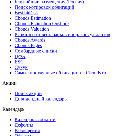
Облигации
Поиск облигаций & Карты рынка
Поиск облигаций (ИИ)
Ближайшие размещения (Россия)
Поиск котировок облигаций
Best bid/ask
Cbonds Estimation
Cbonds Estimation Onshore
Cbonds Valuation
Рэнкинги инвест. банков и юр. консультантов
Cbonds Awards
Cbonds Pages
Ломбардные списки
ЦФА
ESG
Сукук
Самые популярные облигации на Cbonds.ru
Акции
Поиск акций
Дивидендный календарь
Календарь