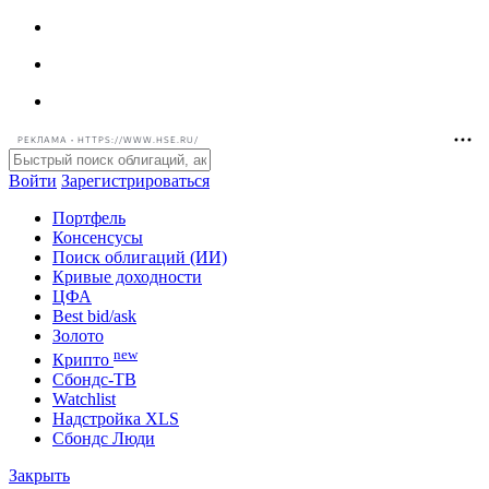
РЕКЛАМА • HTTPS://WWW.HSE.RU/
Войти
Зарегистрироваться
Портфель
Консенсусы
Поиск облигаций (ИИ)
Кривые доходности
ЦФА
Best bid/ask
Золото
new
Крипто
Сбондс-ТВ
Watchlist