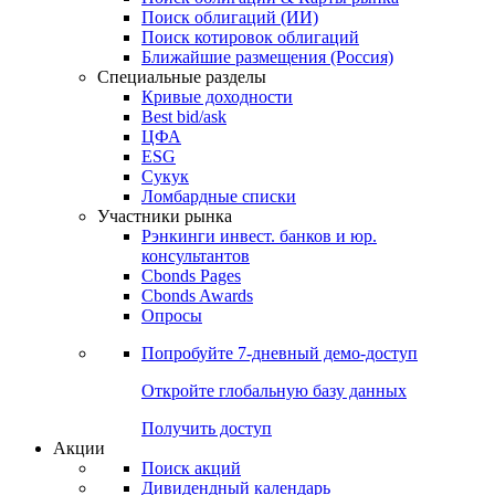
Облигации
Поиски
Поиск облигаций & Карты рынка
Поиск облигаций (ИИ)
Поиск котировок облигаций
Ближайшие размещения (Россия)
Специальные разделы
Кривые доходности
Best bid/ask
ЦФА
ESG
Сукук
Ломбардные списки
Участники рынка
Рэнкинги инвест. банков и юр.
консультантов
Cbonds Pages
Cbonds Awards
Опросы
Попробуйте
7-дневный
демо-доступ
Откройте глобальную базу данных