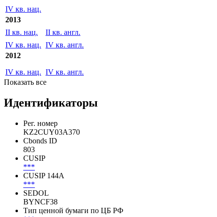
IV кв. нац.
2014
IV кв. нац.
2013
II кв. нац.
II кв. англ.
IV кв. нац.
IV кв. англ.
2012
IV кв. нац.
IV кв. англ.
Показать все
Идентификаторы
Рег. номер
KZ2CUY03A370
Cbonds ID
803
CUSIP
***
CUSIP 144A