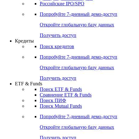
Получить доступ
Акции
Поиск акций
Дивидендный календарь
Российские IPO/SPO
Попробуйте
7-дневный
демо-доступ
Откройте глобальную базу данных
Получить доступ
Кредиты
Поиск кредитов
Попробуйте
7-дневный
демо-доступ
Откройте глобальную базу данных
Получить доступ
ETF & Funds
Поиск ETF & Funds
Сравнение ETF & Funds
Поиск ПИФ
Поиск Mutual Funds
Попробуйте
7-дневный
демо-доступ