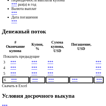
Начало начисления купонов
***
Периодичность выплаты купона
***
раз(а) в год
Валюта выплат
***
Дата погашения
***
Денежный поток
#
Сумма
Купон,
Погашение,
Окончание
купона,
%
USD
купона
USD
Показать предыдущие
3
***
***
***
***
4
***
***
***
***
5
***
***
***
***
6
***
***
***
***
***
Скачать в Excel