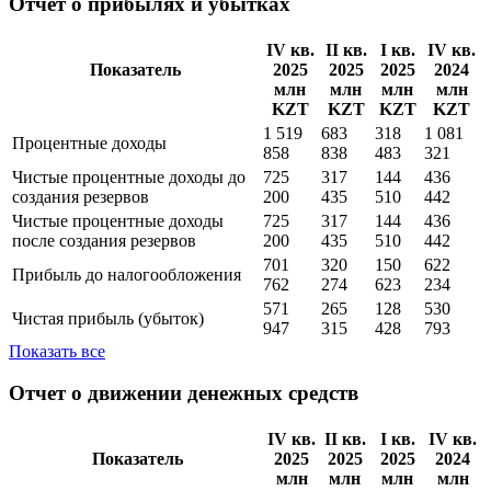
Итого обязательства
573
885
101
955
Показать все
Отчет о прибылях и убытках
IV кв.
II кв.
I кв.
IV кв.
Показатель
2025
2025
2025
2024
млн
млн
млн
млн
KZT
KZT
KZT
KZT
1 519
683
318
1 081
Процентные доходы
858
838
483
321
Чистые процентные доходы до
725
317
144
436
создания резервов
200
435
510
442
Чистые процентные доходы
725
317
144
436
поcле создания резервов
200
435
510
442
701
320
150
622
Прибыль до налогообложения
762
274
623
234
571
265
128
530
Чистая прибыль (убыток)
947
315
428
793
Показать все
Отчет о движении денежных средств