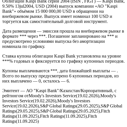
Облигации Kaspi Bank серии 2004 (ISIN , FIGI ) — Kaspi Bank,
9.50% 13jul2004, USD (2004) выпуск компании «АО "Kaspi
Bank"» объёмом 15 000 000,00 USD в обращении на
внебиржевом рынке. Выпуск имеет номинал 100 USD и
торгуется как самостоятельный долговой инструмент.
Дата размещения — эмиссия прошла на внебиржевом рынке в
формате *** через ***. Погашение запланировано на *** и
предусмотрено условиями выпуска без амортизации
номинала по графику.
Ставка купона облигации Kaspi Bank установлена на уровне
***% годовых и фиксируется по графику купонных периодов.
Купоны выплачиваются ***, дата ближайшей выплаты — .
Всего по выпуску предусмотрено 6 купонных периодов, из
них выплачено — 0, осталось — 6.
Эмитент — АО "Kaspi Bank"/Казахстан/Корпоративный, с
рейтингом отMoody's Investors Service(19.02.2026),Moody's
Investors Service(19.02.2026),Moody's Investors
Service(19.02.2026),S&P Global Ratings(29.05.2025),S&P Global