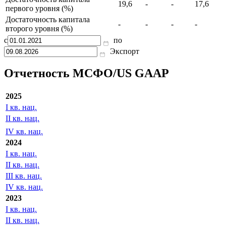
кредитному портфелю
998
790
436
843
Кредиты, просроченные более
-
-
-
-
чем на 90 дней
Достаточность капитала
19,6
-
-
17,6
первого уровня (%)
Достаточность капитала
-
-
-
-
второго уровня (%)
с
по
Экспорт
Отчетность МСФО/US GAAP
2025
I кв. нац.
II кв. нац.
IV кв. нац.
2024
I кв. нац.
II кв. нац.
III кв. нац.
IV кв. нац.