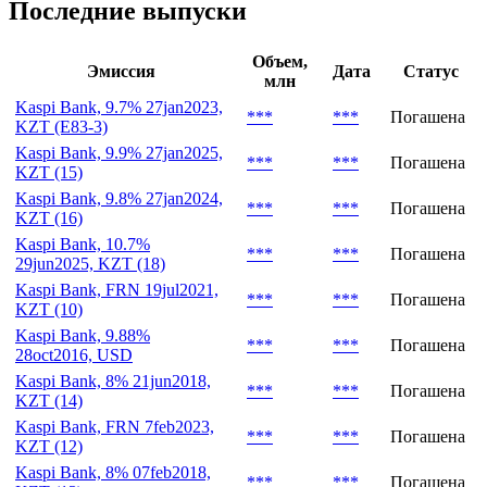
Условия конвертации
***
Последние выпуски
Объем,
Эмиссия
Дата
Статус
млн
Kaspi Bank, 9.7% 27jan2023,
***
***
Погашена
KZT (E83-3)
Kaspi Bank, 9.9% 27jan2025,
***
***
Погашена
KZT (15)
Kaspi Bank, 9.8% 27jan2024,
***
***
Погашена
KZT (16)
Kaspi Bank, 10.7%
***
***
Погашена
29jun2025, KZT (18)
Kaspi Bank, FRN 19jul2021,
***
***
Погашена
KZT (10)
Kaspi Bank, 9.88%
***
***
Погашена
28oct2016, USD
Kaspi Bank, 8% 21jun2018,
***
***
Погашена
KZT (14)