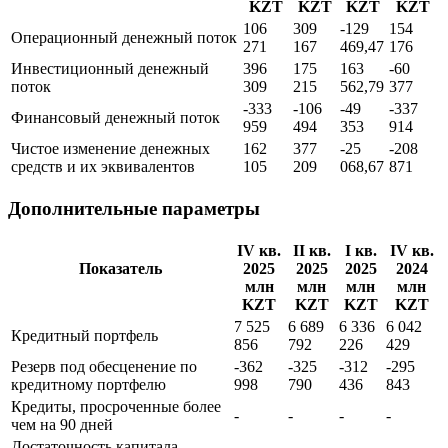
IV кв.
II кв.
I кв.
IV кв.
Показатель
2025
2025
2025
2024
млн
млн
млн
млн
KZT
KZT
KZT
KZT
106
309
-129
154
Операционный денежный поток
271
167
469,47
176
Инвестиционный денежный
396
175
163
-60
поток
309
215
562,79
377
-333
-106
-49
-337
Финансовый денежный поток
959
494
353
914
Чистое изменение денежных
162
377
-25
-208
средств и их эквивалентов
105
209
068,67
871
Дополнительные параметры
IV кв.
II кв.
I кв.
IV кв.
Показатель
2025
2025
2025
2024
млн
млн
млн
млн
KZT
KZT
KZT
KZT
7 525
6 689
6 336
6 042
Кредитный портфель
856
792
226
429
Резерв под обесценение по
-362
-325
-312
-295