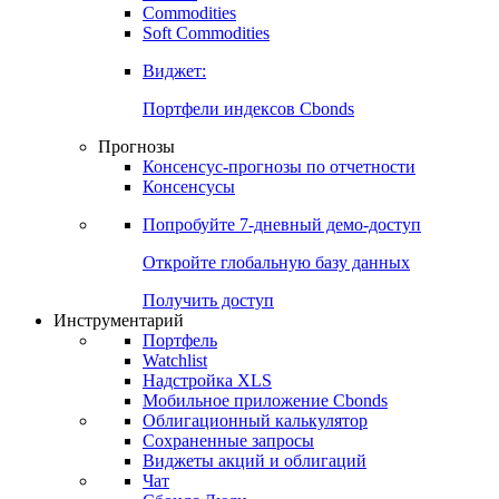
Commodities
Золото
Нефть
Бензин
Commodities
Soft Commodities
Виджет:
Портфели индексов Cbonds
Прогнозы
Консенсус-прогнозы по отчетности
Консенсусы
Попробуйте
7-дневный
демо-доступ
Откройте глобальную базу данных
Получить доступ
Инструментарий
Портфель
Watchlist
Надстройка XLS
Мобильное приложение Cbonds
Облигационный калькулятор