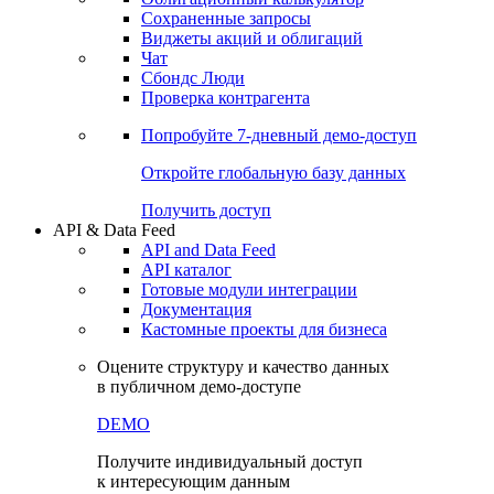
Сохраненные запросы
Виджеты акций и облигаций
Чат
Сбондс Люди
Проверка контрагента
Попробуйте
7-дневный
демо-доступ
Откройте глобальную базу данных
Получить доступ
API & Data Feed
API and Data Feed
API каталог
Готовые модули интеграции
Документация
Кастомные проекты для бизнеса
Оцените структуру и качество данных
в публичном демо-доступе
DEMO
Получите индивидуальный доступ
к интересующим данным