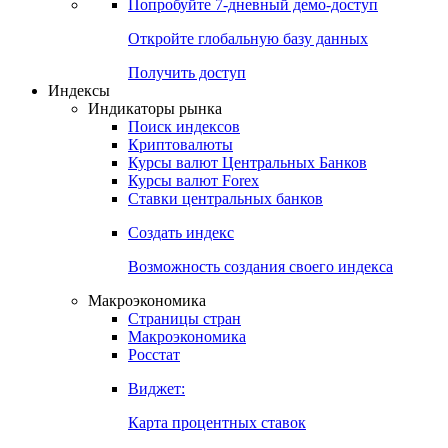
Попробуйте
7-дневный
демо-доступ
Откройте глобальную базу данных
Получить доступ
Индексы
Индикаторы рынка
Поиск индексов
Криптовалюты
Курсы валют Центральных Банков
Курсы валют Forex
Ставки центральных банков
Создать индекс
Возможность создания своего индекса
Макроэкономика
Страницы стран
Макроэкономика
Росстат
Виджет:
Карта процентных ставок