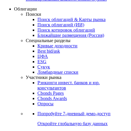
Облигации
Поиски
Поиск облигаций & Карты рынка
Поиск облигаций (ИИ)
Поиск котировок облигаций
Ближайшие размещения (Россия)
Специальные разделы
Кривые доходности
Best bid/ask
ЦФА
ESG
Сукук
Ломбардные списки
Участники рынка
Рэнкинги инвест. банков и юр.
консультантов
Cbonds Pages
Cbonds Awards
Опросы
Попробуйте
7-дневный
демо-доступ
Откройте глобальную базу данных