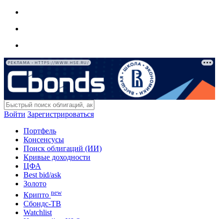
РЕКЛАМА • HTTPS://WWW.HSE.RU/
Войти
Зарегистрироваться
Портфель
Консенсусы
Поиск облигаций (ИИ)
Кривые доходности
ЦФА
Best bid/ask
Золото
new
Крипто
Сбондс-ТВ
Watchlist