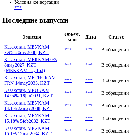
Условия конвертации
***
Последние выпуски
Объем,
Эмиссия
Дата
Статус
млн
Казахстан, МЕУКАМ
***
***
В обращении
7.9% 20dec2038, KZT
Казахстан, МЕККАМ 0%
8may2027, KZT
***
***
В обращении
(МЕККАМ-12, 163)
Казахстан, МЕТИСКАМ
***
***
В обращении
FRN 14may2033, KZT
Казахстан, МЕОКАМ
***
***
В обращении
14.94% 18jun2031, KZT
Казахстан, МЕУКАМ
***
***
В обращении
14.1% 22may2038, KZT
Казахстан, МЕУКАМ
***
***
В обращении
15.18% 5feb2032, KZT
Казахстан, МЕУКАМ
***
***
В обращении
15.1% 12mar2034, KZT