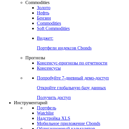
Commodities
Золото
Нефть
Бензин
Commodities
Soft Commodities
Виджет:
Портфели индексов Cbonds
Прогнозы
Консенсус-прогнозы по отчетности
Консенсусы
Попробуйте
7-дневный
демо-доступ
Откройте глобальную базу данных
Получить доступ
Инструментарий
Портфель
Watchlist
Надстройка XLS
Мобильное приложение Cbonds
Облигационный калькулятор