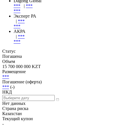
Dagong Global
***
|
***
***
Эксперт РА
|
***
***
АКРА
|
***
***
Статус
Погашена
Объем
15 700 000 000 KZT
Размещение
***
Погашение (оферта)
***
(-)
НКД
Нет данных
Страна риска
Казахстан
Текущий купон
-