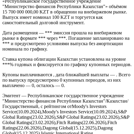
«Республиканское государственное учреждение
"Министерство финансов Республики Казахстан"» объёмом
15 700 000 000,00 KZT в обращении на внебиржевом рынке.
Выпуск имеет номинал 100 KZT и торгуется как
самостоятельный долговой инструмент.
Дата размещения — *** эмиссия прошла на внебиржевом
рынке в формате *** через ***. Погашение запланировано на
*** и предусмотрено условиями выпуска без амортизации
номинала по графику.
Ставка купона облигации Казахстан установлена на уровне
***% годовых и фиксируется по графику купонных периодов.
Купоны выплачиваются , дата ближайшей выплаты — . Всего
по выпуску предусмотрено 0 купонных периодов, из них
выплачено — 0, осталось — 0.
Эмитент — Республиканское государственное учреждение
"Министерство финансов Республики Казахстан"/Казахстан/
Государственный, с рейтингом отMoody's Investors
Service(10.09.2024),Moody's Investors Service(10.09.2024),S&P
Global Ratings(23.02.2026),S&P Global Ratings(23.02.2026),S&P
Global Ratings(23.02.2026),Fitch Ratings(22.06.2026),Fitch
Ratings(22.06.2026),Dagong Global(15.12.2025),Dagong
Global(15.12.2025),Islamic International Rating