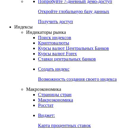
Попробуйте
7-дневный
демо-доступ
Откройте глобальную базу данных
Получить доступ
Индексы
Индикаторы рынка
Поиск индексов
Криптовалюты
Курсы валют Центральных Банков
Курсы валют Forex
Ставки центральных банков
Создать индекс
Возможность создания своего индекса
Макроэкономика
Страницы стран
Макроэкономика
Росстат
Виджет:
Карта процентных ставок