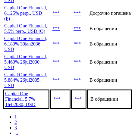
USD
Capital One Financial,
6.125% perp., USD
***
***
Досрочно погашена
(P)
Capital One Financial,
***
***
В обращении
5.5% perp., USD (O)
Capital One Financial,
6.183% 30jan2036,
***
***
В обращении
USD
Capital One Financial,
5.463% 26jul2030,
***
***
В обращении
USD
Capital One Financial,
5.884% 26jul2035,
***
***
В обращении
USD
Capital One
Financial, 5.7%
***
***
В обращении
1feb2030, USD
1
2
3
...