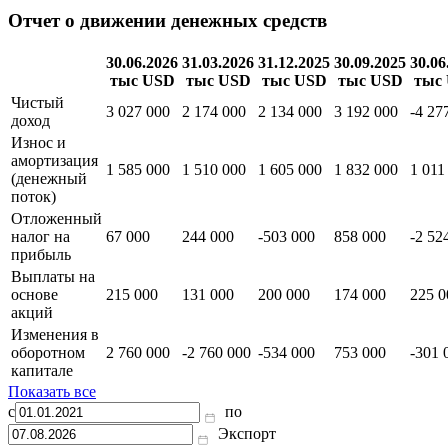
Отчет о движении денежных средств
30.06.2026
31.03.2026
31.12.2025
30.09.2025
30.06
тыс USD
тыс USD
тыс USD
тыс USD
тыс
Чистый
3 027 000
2 174 000
2 134 000
3 192 000
-4 27
доход
Износ и
амортизация
1 585 000
1 510 000
1 605 000
1 832 000
1 011
(денежный
поток)
Отложенный
налог на
67 000
244 000
-503 000
858 000
-2 52
прибыль
Выплаты на
основе
215 000
131 000
200 000
174 000
225 0
акций
Изменения в
оборотном
2 760 000
-2 760 000
-534 000
753 000
-301 
капитале
Показать все
с
по
Экспорт