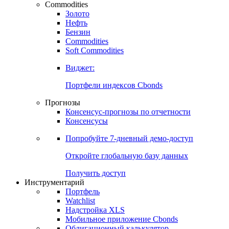
Commodities
Золото
Нефть
Бензин
Commodities
Soft Commodities
Виджет:
Портфели индексов Cbonds
Прогнозы
Консенсус-прогнозы по отчетности
Консенсусы
Попробуйте
7-дневный
демо-доступ
Откройте глобальную базу данных
Получить доступ
Инструментарий
Портфель
Watchlist
Надстройка XLS
Мобильное приложение Cbonds
Облигационный калькулятор