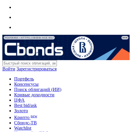
РЕКЛАМА • HTTPS://WWW.HSE.RU/
Войти
Зарегистрироваться
Портфель
Консенсусы
Поиск облигаций (ИИ)
Кривые доходности
ЦФА
Best bid/ask
Золото
new
Крипто
Сбондс-ТВ
Watchlist