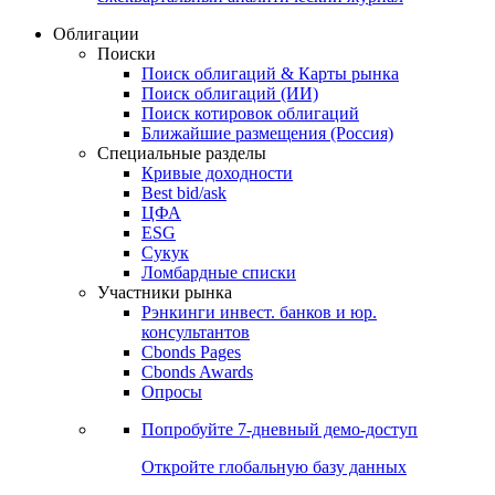
Облигации
Поиски
Поиск облигаций & Карты рынка
Поиск облигаций (ИИ)
Поиск котировок облигаций
Ближайшие размещения (Россия)
Специальные разделы
Кривые доходности
Best bid/ask
ЦФА
ESG
Сукук
Ломбардные списки
Участники рынка
Рэнкинги инвест. банков и юр.
консультантов
Cbonds Pages
Cbonds Awards
Опросы
Попробуйте
7-дневный
демо-доступ
Откройте глобальную базу данных