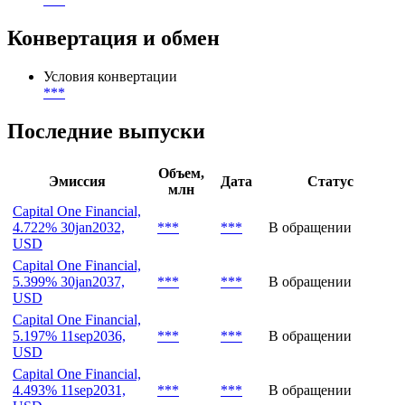
Конвертация и обмен
Условия конвертации
***
Последние выпуски
Объем,
Эмиссия
Дата
Статус
млн
Capital One Financial,
4.722% 30jan2032,
***
***
В обращении
USD
Capital One Financial,
5.399% 30jan2037,
***
***
В обращении
USD
Capital One Financial,
5.197% 11sep2036,
***
***
В обращении
USD
Capital One Financial,
4.493% 11sep2031,
***
***
В обращении