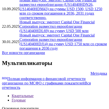
Новые выпуски: эмитент Capital One Financial
разместил еврооблигации (US14040HDN26,
10.09.2025
US14040HDM43) на суммы USD 1500, USD 1250
млн со сроком погашения в 2036, 2031 годах
соответственно.
Новый выпуск: эмитент Capital One Financial
22.05.2025
Corporation разместил еврооблигации
(US14040HDL69) на сумму USD 500 млн
Новый выпуск: эмитент Capital One Financial
Corporation разместил еврооблигации
30.01.2025
(US14040HDJ14) на сумму USD 1750 млн со сроком
погашения в 2036 году
Все новости организации
Мультипликаторы
Методика
new
Полная информация о финансовой отчетности
организации по МСФО с графиками показателей
Вся
отчетность
Квартальные
Годовые
Основные показатели