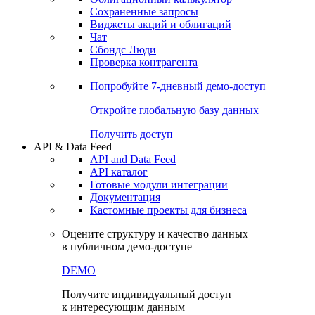
Сохраненные запросы
Виджеты акций и облигаций
Чат
Сбондс Люди
Проверка контрагента
Попробуйте
7-дневный
демо-доступ
Откройте глобальную базу данных
Получить доступ
API & Data Feed
API and Data Feed
API каталог
Готовые модули интеграции
Документация
Кастомные проекты для бизнеса
Оцените структуру и качество данных
в публичном демо-доступе
DEMO
Получите индивидуальный доступ
к интересующим данным