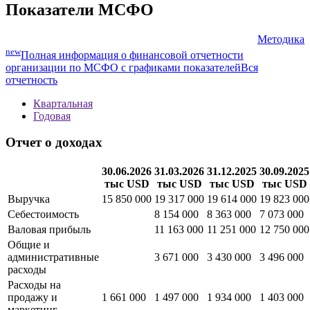
Показатели МСФО
Методика
new
Полная информация о финансовой отчетности
организации по МСФО с графиками показателей
Вся
отчетность
Квартальная
Годовая
Отчет о доходах
30.06.2026
31.03.2026
31.12.2025
30.09.2025
тыс USD
тыс USD
тыс USD
тыс USD
Выручка
15 850 000
19 317 000
19 614 000
19 823 000
Себестоимость
8 154 000
8 363 000
7 073 000
Валовая прибыль
11 163 000
11 251 000
12 750 000
Общие и
административные
3 671 000
3 430 000
3 496 000
расходы
Расходы на
продажу и
1 661 000
1 497 000
1 934 000
1 403 000
маркетинг