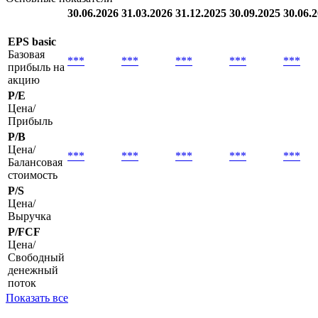
30.06.2026
31.03.2026
31.12.2025
30.09.2025
30.06.
EPS basic
Базовая
***
***
***
***
***
прибыль на
акцию
P/E
Цена/
Прибыль
P/B
Цена/
***
***
***
***
***
Балансовая
стоимость
P/S
Цена/
Выручка
P/FCF
Цена/
Свободный
денежный
поток
Показать все