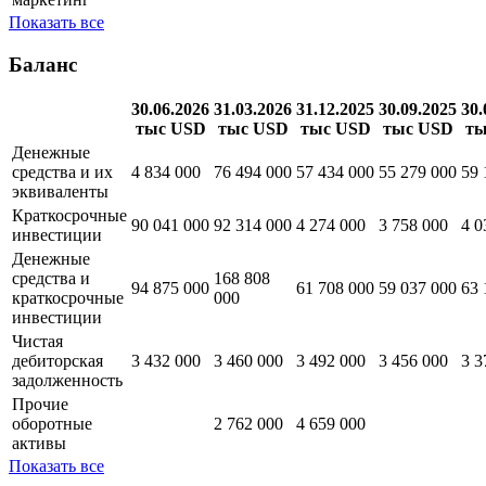
Показать все
Баланс
30.06.2026
31.03.2026
31.12.2025
30.09.2025
30.
тыс USD
тыс USD
тыс USD
тыс USD
ты
Денежные
средства и их
4 834 000
76 494 000
57 434 000
55 279 000
59 
эквиваленты
Краткосрочные
90 041 000
92 314 000
4 274 000
3 758 000
4 0
инвестиции
Денежные
средства и
168 808
94 875 000
61 708 000
59 037 000
63 
краткосрочные
000
инвестиции
Чистая
дебиторская
3 432 000
3 460 000
3 492 000
3 456 000
3 3
задолженность
Прочие
оборотные
2 762 000
4 659 000
активы
Показать все