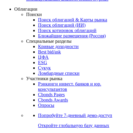
Облигации
Поиски
Поиск облигаций & Карты рынка
Поиск облигаций (ИИ)
Поиск котировок облигаций
Ближайшие размещения (Россия)
Специальные разделы
Кривые доходности
Best bid/ask
ЦФА
ESG
Сукук
Ломбардные списки
Участники рынка
Рэнкинги инвест. банков и юр.
консультантов
Cbonds Pages
Cbonds Awards
Опросы
Попробуйте
7-дневный
демо-доступ
Откройте глобальную базу данных