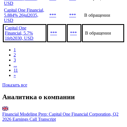
USD
Capital One Financial,
5.884% 26jul2035,
***
***
В обращении
USD
Capital One
Financial, 5.7%
***
***
В обращении
1feb2030, USD
1
2
3
...
11
»
Показать все
Аналитика о компании
Financial Modeling Prep: Capital One Financial Corporation, Q2
2026 Earnings Call Transcript