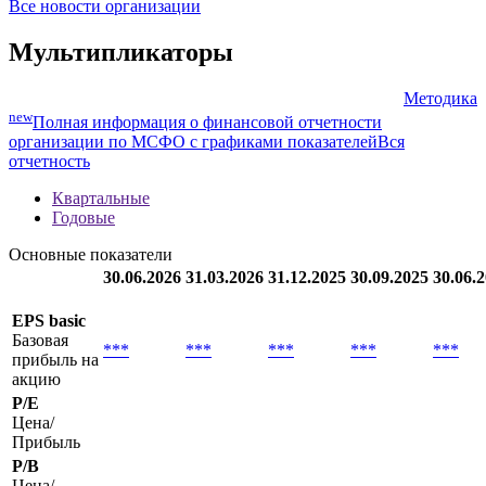
Все новости организации
Мультипликаторы
Методика
new
Полная информация о финансовой отчетности
организации по МСФО с графиками показателей
Вся
отчетность
Квартальные
Годовые
Основные показатели
30.06.2026
31.03.2026
31.12.2025
30.09.2025
30.06.
EPS basic
Базовая
***
***
***
***
***
прибыль на
акцию
P/E
Цена/
Прибыль
P/B
Цена/