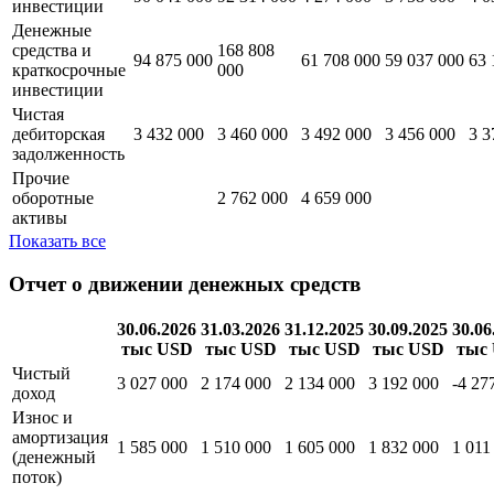
инвестиции
Денежные
средства и
168 808
94 875 000
61 708 000
59 037 000
63 
краткосрочные
000
инвестиции
Чистая
дебиторская
3 432 000
3 460 000
3 492 000
3 456 000
3 3
задолженность
Прочие
оборотные
2 762 000
4 659 000
активы
Показать все
Отчет о движении денежных средств
30.06.2026
31.03.2026
31.12.2025
30.09.2025
30.06
тыс USD
тыс USD
тыс USD
тыс USD
тыс
Чистый
3 027 000
2 174 000
2 134 000
3 192 000
-4 27
доход
Износ и
амортизация
1 585 000
1 510 000
1 605 000
1 832 000
1 011
(денежный
поток)