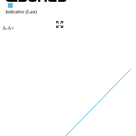
A-
A+