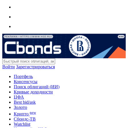
РЕКЛАМА • HTTPS://WWW.HSE.RU/
Войти
Зарегистрироваться
Портфель
Консенсусы
Поиск облигаций (ИИ)
Кривые доходности
ЦФА
Best bid/ask
Золото
new
Крипто
Сбондс-ТВ
Watchlist