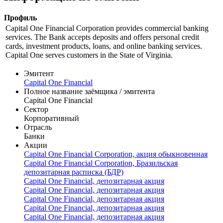
Профиль
Capital One Financial Corporation provides commercial banking
services. The Bank accepts deposits and offers personal credit
cards, investment products, loans, and online banking services.
Capital One serves customers in the State of Virginia.
Эмитент
Capital One Financial
Полное название заёмщика / эмитента
Capital One Financial
Сектор
Корпоративный
Отрасль
Банки
Акции
Capital One Financial Corporation, акция обыкновенная
Capital One Financial Corporation, Бразильская
депозитарная расписка (БДР)
Capital One Financial, депозитарная акция
Capital One Financial, депозитарная акция
Capital One Financial, депозитарная акция
Capital One Financial, депозитарная акция
Capital One Financial, депозитарная акция