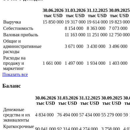
30.06.2026
31.03.2026
31.12.2025
30.09.2025
тыс USD
тыс USD
тыс USD
тыс USD
Выручка
15 850 000
19 317 000
19 614 000
19 823 000
Себестоимость
8 154 000
8 363 000
7 073 000
Валовая прибыль
11 163 000
11 251 000
12 750 000
Общие и
административные
3 671 000
3 430 000
3 496 000
расходы
Расходы на
продажу и
1 661 000
1 497 000
1 934 000
1 403 000
маркетинг
Показать все
Баланс
30.06.2026
31.03.2026
31.12.2025
30.09.2025
30.
тыс USD
тыс USD
тыс USD
тыс USD
ты
Денежные
средства и их
4 834 000
76 494 000
57 434 000
55 279 000
59 
эквиваленты
Краткосрочные
90 041 000
92 314 000
4 274 000
3 758 000
4 0