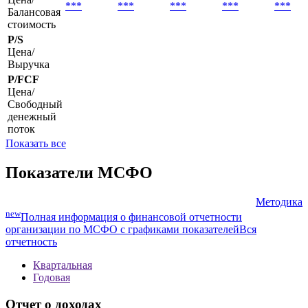
***
***
***
***
***
Балансовая
стоимость
P/S
Цена/
Выручка
P/FCF
Цена/
Свободный
денежный
поток
Показать все
Показатели МСФО
Методика
new
Полная информация о финансовой отчетности
организации по МСФО с графиками показателей
Вся
отчетность
Квартальная
Годовая
Отчет о доходах