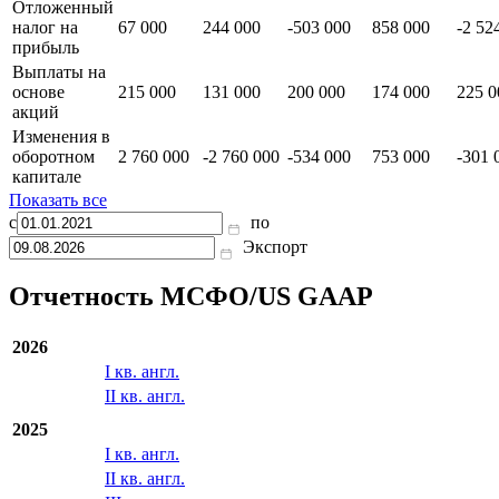
Отложенный
налог на
67 000
244 000
-503 000
858 000
-2 52
прибыль
Выплаты на
основе
215 000
131 000
200 000
174 000
225 0
акций
Изменения в
оборотном
2 760 000
-2 760 000
-534 000
753 000
-301 
капитале
Показать все
с
по
Экспорт
Отчетность МСФО/US GAAP
2026
I кв. англ.
II кв. англ.
2025
I кв. англ.
II кв. англ.