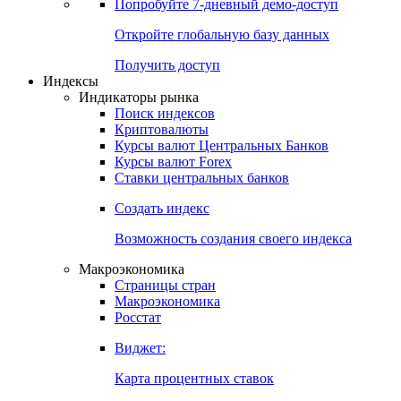
Попробуйте
7-дневный
демо-доступ
Откройте глобальную базу данных
Получить доступ
Индексы
Индикаторы рынка
Поиск индексов
Криптовалюты
Курсы валют Центральных Банков
Курсы валют Forex
Ставки центральных банков
Создать индекс
Возможность создания своего индекса
Макроэкономика
Страницы стран
Макроэкономика
Росстат
Виджет:
Карта процентных ставок