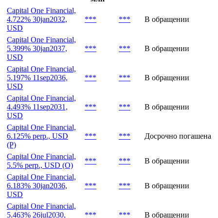
Capital One Financial,
4.722% 30jan2032,
***
***
В обращении
USD
Capital One Financial,
5.399% 30jan2037,
***
***
В обращении
USD
Capital One Financial,
5.197% 11sep2036,
***
***
В обращении
USD
Capital One Financial,
4.493% 11sep2031,
***
***
В обращении
USD
Capital One Financial,
6.125% perp., USD
***
***
Досрочно погашена
(P)
Capital One Financial,
***
***
В обращении
5.5% perp., USD (O)
Capital One Financial,
6.183% 30jan2036,
***
***
В обращении
USD
Capital One Financial,
5.463% 26jul2030,
***
***
В обращении