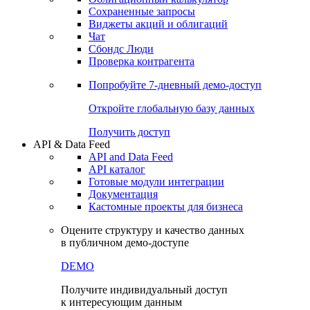
Сохраненные запросы
Виджеты акций и облигаций
Чат
Сбондс Люди
Проверка контрагента
Попробуйте
7-дневный
демо-доступ
Откройте глобальную базу данных
Получить доступ
API & Data Feed
API and Data Feed
API каталог
Готовые модули интеграции
Документация
Кастомные проекты для бизнеса
Оцените структуру и качество данных
в публичном демо-доступе
DEMO
Получите индивидуальный доступ
к интересующим данным