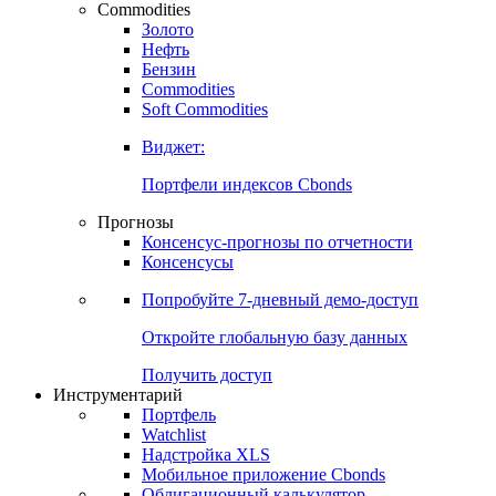
Commodities
Золото
Нефть
Бензин
Commodities
Soft Commodities
Виджет:
Портфели индексов Cbonds
Прогнозы
Консенсус-прогнозы по отчетности
Консенсусы
Попробуйте
7-дневный
демо-доступ
Откройте глобальную базу данных
Получить доступ
Инструментарий
Портфель
Watchlist
Надстройка XLS
Мобильное приложение Cbonds
Облигационный калькулятор