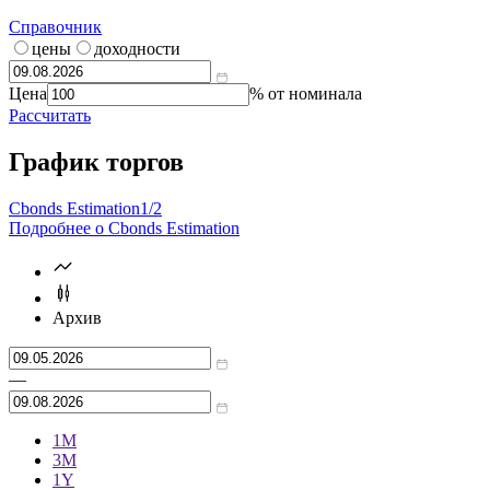
Справочник
цены
доходности
Цена
% от номинала
Рассчитать
График торгов
Cbonds Estimation
1/2
Подробнее о Cbonds Estimation
Архив
—
1М
3М
1Y