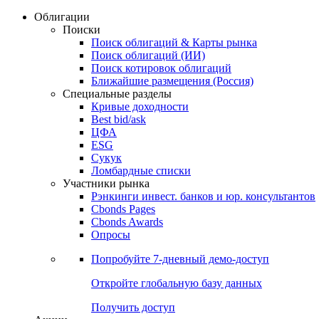
Облигации
Поиски
Поиск облигаций & Карты рынка
Поиск облигаций (ИИ)
Поиск котировок облигаций
Ближайшие размещения (Россия)
Специальные разделы
Кривые доходности
Best bid/ask
ЦФА
ESG
Сукук
Ломбардные списки
Участники рынка
Рэнкинги инвест. банков и юр. консультантов
Cbonds Pages
Cbonds Awards
Опросы
Попробуйте
7-дневный
демо-доступ
Откройте глобальную базу данных
Получить доступ