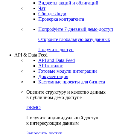
Виджеты акций и облигаций
Чат
Сбондс Люди
Проверка контрагента
Попробуйте
7-дневный
демо-доступ
Откройте глобальную базу данных
Получить доступ
API & Data Feed
API and Data Feed
API каталог
Готовые модули интеграции
Документация
Кастомные проекты для бизнеса
Оцените структуру и качество данных
в публичном демо-доступе
DEMO
Получите индивидуальный доступ
к интересующим данным
Запросить доступ