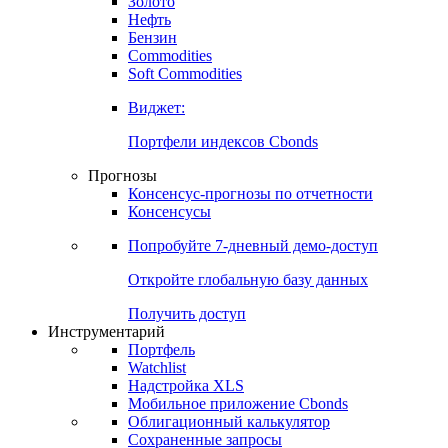
Золото
Нефть
Бензин
Commodities
Soft Commodities
Виджет:
Портфели индексов Cbonds
Прогнозы
Консенсус-прогнозы по отчетности
Консенсусы
Попробуйте
7-дневный
демо-доступ
Откройте глобальную базу данных
Получить доступ
Инструментарий
Портфель
Watchlist
Надстройка XLS
Мобильное приложение Cbonds
Облигационный калькулятор
Сохраненные запросы