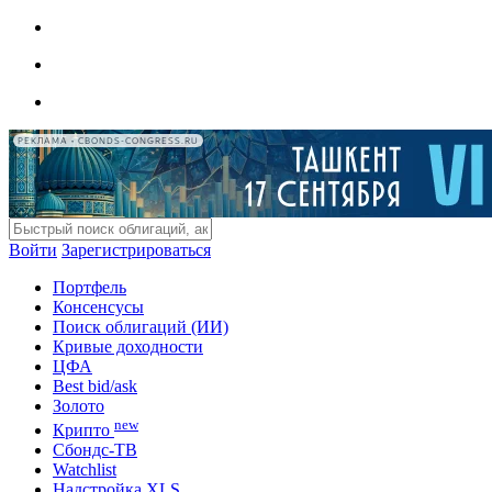
РЕКЛАМА • CBONDS-CONGRESS.RU
Войти
Зарегистрироваться
Портфель
Консенсусы
Поиск облигаций (ИИ)
Кривые доходности
ЦФА
Best bid/ask
Золото
new
Крипто
Сбондс-ТВ
Watchlist
Надстройка XLS