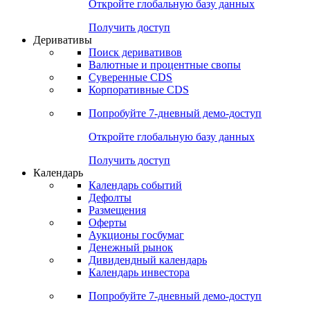
Откройте глобальную базу данных
Получить доступ
Деривативы
Поиск деривативов
Валютные и процентные свопы
Суверенные CDS
Корпоративные CDS
Попробуйте
7-дневный
демо-доступ
Откройте глобальную базу данных
Получить доступ
Календарь
Календарь событий
Дефолты
Размещения
Оферты
Аукционы госбумаг
Денежный рынок
Дивидендный календарь
Календарь инвестора
Попробуйте
7-дневный
демо-доступ