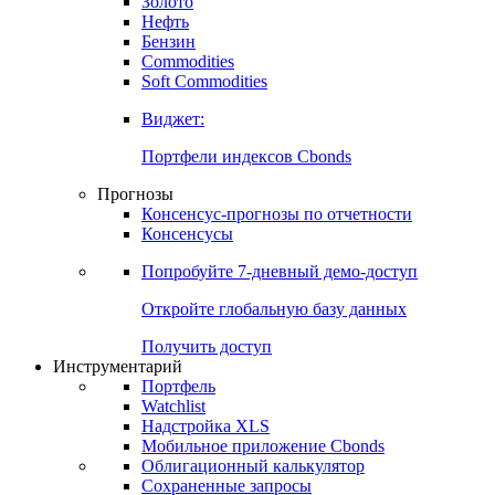
Золото
Нефть
Бензин
Commodities
Soft Commodities
Виджет:
Портфели индексов Cbonds
Прогнозы
Консенсус-прогнозы по отчетности
Консенсусы
Попробуйте
7-дневный
демо-доступ
Откройте глобальную базу данных
Получить доступ
Инструментарий
Портфель
Watchlist
Надстройка XLS
Мобильное приложение Cbonds
Облигационный калькулятор
Сохраненные запросы