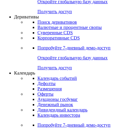
Откройте глобальную базу данных
Получить доступ
Деривативы
Поиск деривативов
Валютные и процентные свопы
Суверенные CDS
Корпоративные CDS
Попробуйте
7-дневный
демо-доступ
Откройте глобальную базу данных
Получить доступ
Календарь
Календарь событий
Дефолты
Размещения
Оферты
Аукционы госбумаг
Денежный рынок
Дивидендный календарь
Календарь инвестора
Попробуйте
7-дневный
демо-доступ