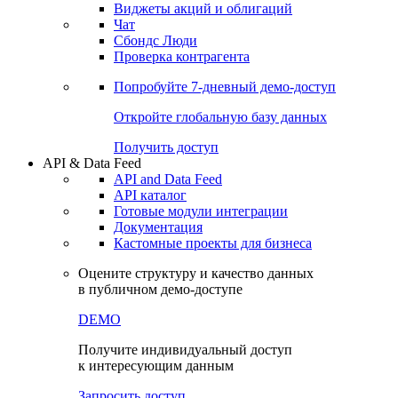
Виджеты акций и облигаций
Чат
Сбондс Люди
Проверка контрагента
Попробуйте
7-дневный
демо-доступ
Откройте глобальную базу данных
Получить доступ
API & Data Feed
API and Data Feed
API каталог
Готовые модули интеграции
Документация
Кастомные проекты для бизнеса
Оцените структуру и качество данных
в публичном демо-доступе
DEMO
Получите индивидуальный доступ
к интересующим данным
Запросить доступ