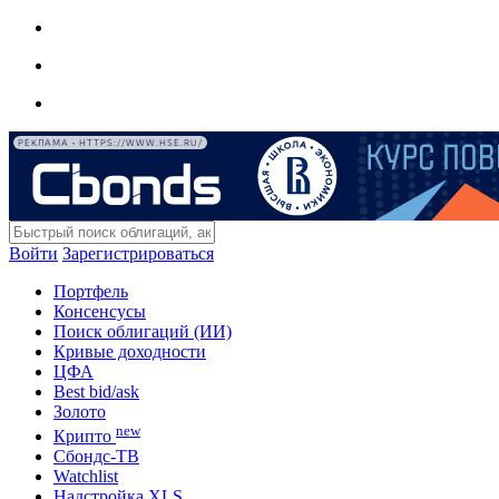
РЕКЛАМА • HTTPS://WWW.HSE.RU/
Войти
Зарегистрироваться
Портфель
Консенсусы
Поиск облигаций (ИИ)
Кривые доходности
ЦФА
Best bid/ask
Золото
new
Крипто
Сбондс-ТВ
Watchlist
Надстройка XLS