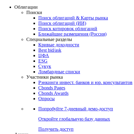
Облигации
Поиски
Поиск облигаций & Карты рынка
Поиск облигаций (ИИ)
Поиск котировок облигаций
Ближайшие размещения (Россия)
Специальные разделы
Кривые доходности
Best bid/ask
ЦФА
ESG
Сукук
Ломбардные списки
Участники рынка
Рэнкинги инвест. банков и юр. консультантов
Cbonds Pages
Cbonds Awards
Опросы
Попробуйте
7-дневный
демо-доступ
Откройте глобальную базу данных
Получить доступ