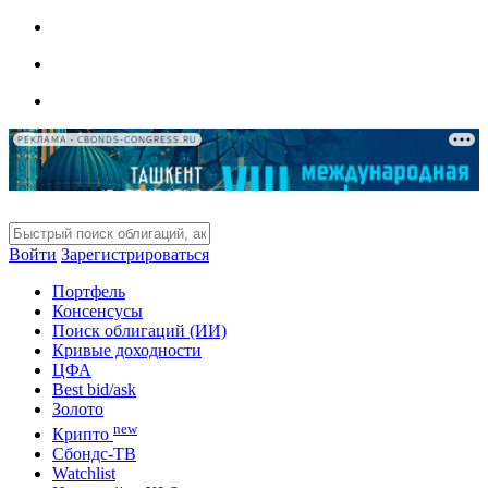
РЕКЛАМА • CBONDS-CONGRESS.RU
Войти
Зарегистрироваться
Портфель
Консенсусы
Поиск облигаций (ИИ)
Кривые доходности
ЦФА
Best bid/ask
Золото
new
Крипто
Сбондс-ТВ
Watchlist