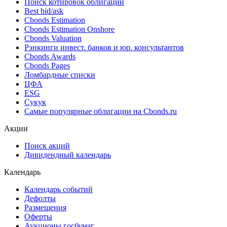
Поиск котировок облигаций
Best bid/ask
Cbonds Estimation
Cbonds Estimation Onshore
Cbonds Valuation
Рэнкинги инвест. банков и юр. консультантов
Cbonds Awards
Cbonds Pages
Ломбардные списки
ЦФА
ESG
Сукук
Самые популярные облигации на Cbonds.ru
Акции
Поиск акций
Дивидендный календарь
Календарь
Календарь событий
Дефолты
Размещения
Оферты
Аукционы госбумаг