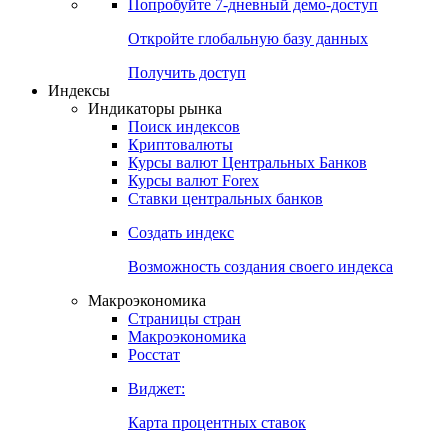
Попробуйте
7-дневный
демо-доступ
Откройте глобальную базу данных
Получить доступ
Индексы
Индикаторы рынка
Поиск индексов
Криптовалюты
Курсы валют Центральных Банков
Курсы валют Forex
Ставки центральных банков
Создать индекс
Возможность создания своего индекса
Макроэкономика
Страницы стран
Макроэкономика
Росстат
Виджет:
Карта процентных ставок