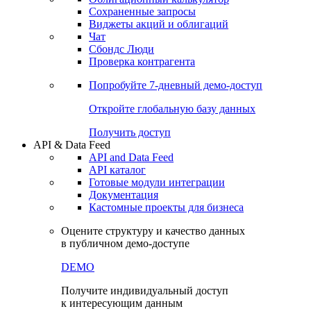
Сохраненные запросы
Виджеты акций и облигаций
Чат
Сбондс Люди
Проверка контрагента
Попробуйте
7-дневный
демо-доступ
Откройте глобальную базу данных
Получить доступ
API & Data Feed
API and Data Feed
API каталог
Готовые модули интеграции
Документация
Кастомные проекты для бизнеса
Оцените структуру и качество данных
в публичном демо-доступе
DEMO
Получите индивидуальный доступ
к интересующим данным