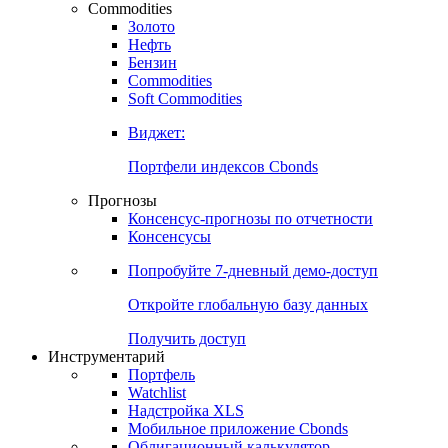
Commodities
Золото
Нефть
Бензин
Commodities
Soft Commodities
Виджет:
Портфели индексов Cbonds
Прогнозы
Консенсус-прогнозы по отчетности
Консенсусы
Попробуйте
7-дневный
демо-доступ
Откройте глобальную базу данных
Получить доступ
Инструментарий
Портфель
Watchlist
Надстройка XLS
Мобильное приложение Cbonds
Облигационный калькулятор