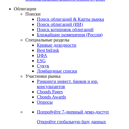
Облигации
Поиски
Поиск облигаций & Карты рынка
Поиск облигаций (ИИ)
Поиск котировок облигаций
Ближайшие размещения (Россия)
Специальные разделы
Кривые доходности
Best bid/ask
ЦФА
ESG
Сукук
Ломбардные списки
Участники рынка
Рэнкинги инвест. банков и юр.
консультантов
Cbonds Pages
Cbonds Awards
Опросы
Попробуйте
7-дневный
демо-доступ
Откройте глобальную базу данных