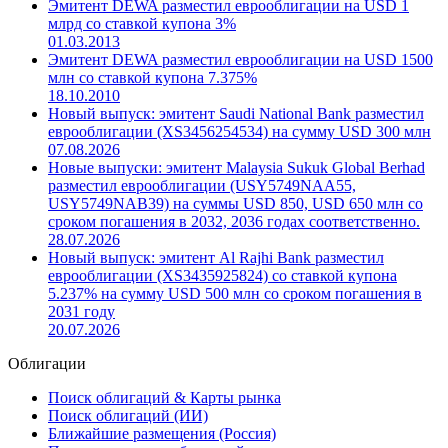
Эмитент DEWA разместил еврооблигации на USD 1
млрд со ставкой купона 3%
01.03.2013
Эмитент DEWA разместил еврооблигации на USD 1500
млн со ставкой купона 7.375%
18.10.2010
Новый выпуск: эмитент Saudi National Bank разместил
еврооблигации (XS3456254534) на сумму USD 300 млн
07.08.2026
Новые выпуски: эмитент Malaysia Sukuk Global Berhad
разместил еврооблигации (USY5749NAA55,
USY5749NAB39) на суммы USD 850, USD 650 млн со
сроком погашения в 2032, 2036 годах соответственно.
28.07.2026
Новый выпуск: эмитент Al Rajhi Bank разместил
еврооблигации (XS3435925824) со ставкой купона
5.237% на сумму USD 500 млн со сроком погашения в
2031 году
20.07.2026
Облигации
Поиск облигаций & Карты рынка
Поиск облигаций (ИИ)
Ближайшие размещения (Россия)