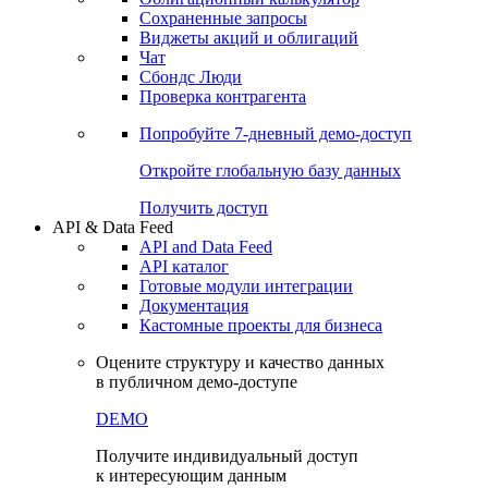
Сохраненные запросы
Виджеты акций и облигаций
Чат
Сбондс Люди
Проверка контрагента
Попробуйте
7-дневный
демо-доступ
Откройте глобальную базу данных
Получить доступ
API & Data Feed
API and Data Feed
API каталог
Готовые модули интеграции
Документация
Кастомные проекты для бизнеса
Оцените структуру и качество данных
в публичном демо-доступе
DEMO
Получите индивидуальный доступ
к интересующим данным