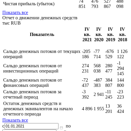
74
476
527
488
Чистая прибыль (убыток)
851
793
867
098
Показать все
Отчет о движении денежных средств
тыс RUB
IV
IV
IV
IV
Показатель
кв.
кв.
кв.
кв.
2021
2020
2019
2018
Сальдо денежных потоков от текущих
-205
-77
-676
1 126
операций
186
714
529
122
-1
Сальдо денежных потоков от
274
568
280
294
инвестиционных операций
231
038
477
145
Сальдо денежных потоков от
-72
-487
384
144
финансовых операций
437
383
807
800
Сальдо денежных потоков за
-3
-11
-23
2 941
отчетный период
392
245
223
Остаток денежных средств и
13
36
денежных эквивалентов на начало
4 896
1 955
201
424
отчетного периода
Показать все
с
по