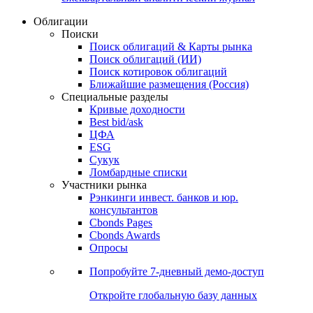
Облигации
Поиски
Поиск облигаций & Карты рынка
Поиск облигаций (ИИ)
Поиск котировок облигаций
Ближайшие размещения (Россия)
Специальные разделы
Кривые доходности
Best bid/ask
ЦФА
ESG
Сукук
Ломбардные списки
Участники рынка
Рэнкинги инвест. банков и юр.
консультантов
Cbonds Pages
Cbonds Awards
Опросы
Попробуйте
7-дневный
демо-доступ
Откройте глобальную базу данных