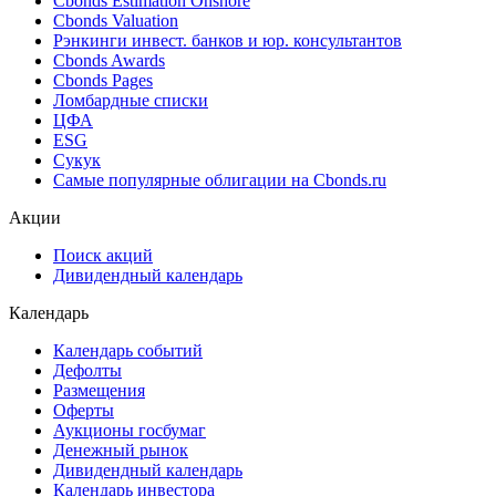
Cbonds Estimation Onshore
Cbonds Valuation
Рэнкинги инвест. банков и юр. консультантов
Cbonds Awards
Cbonds Pages
Ломбардные списки
ЦФА
ESG
Сукук
Самые популярные облигации на Cbonds.ru
Акции
Поиск акций
Дивидендный календарь
Календарь
Календарь событий
Дефолты
Размещения
Оферты
Аукционы госбумаг
Денежный рынок
Дивидендный календарь
Календарь инвестора