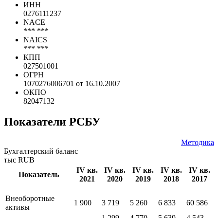
ИНН
0276111237
NACE
*** ***
NAICS
*** ***
КПП
027501001
ОГРН
1070276006701 от 16.10.2007
ОКПО
82047132
Показатели РСБУ
Методика
Бухгалтерский баланс
тыс RUB
IV кв.
IV кв.
IV кв.
IV кв.
IV кв.
Показатель
2021
2020
2019
2018
2017
Внеоборотные
1 900
3 719
5 260
6 833
60 586
активы
1 299
4 770
5 639
4 543