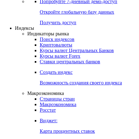
Попробуйте
7-дневный
демо-доступ
Откройте глобальную базу данных
Получить доступ
Индексы
Индикаторы рынка
Поиск индексов
Криптовалюты
Курсы валют Центральных Банков
Курсы валют Forex
Ставки центральных банков
Создать индекс
Возможность создания своего индекса
Макроэкономика
Страницы стран
Макроэкономика
Росстат
Виджет:
Карта процентных ставок