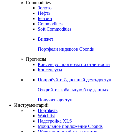
Commodities
Золото
Нефть
Бензин
Commodities
Soft Commodities
Виджет:
Портфели индексов Cbonds
Прогнозы
Консенсус-прогнозы по отчетности
Консенсусы
Попробуйте
7-дневный
демо-доступ
Откройте глобальную базу данных
Получить доступ
Инструментарий
Портфель
Watchlist
Надстройка XLS
Мобильное приложение Cbonds
Облигационный калькулятор