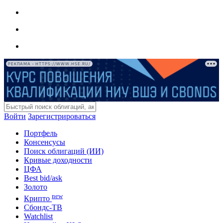
РЕКЛАМА • HTTPS://WWW.HSE.RU/
Войти
Зарегистрироваться
Портфель
Консенсусы
Поиск облигаций (ИИ)
Кривые доходности
ЦФА
Best bid/ask
Золото
new
Крипто
Сбондс-ТВ
Watchlist