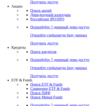
Получить доступ
Акции
Поиск акций
Дивидендный календарь
Российские IPO/SPO
Попробуйте
7-дневный
демо-доступ
Откройте глобальную базу данных
Получить доступ
Кредиты
Поиск кредитов
Попробуйте
7-дневный
демо-доступ
Откройте глобальную базу данных
Получить доступ
ETF & Funds
Поиск ETF & Funds
Сравнение ETF & Funds
Поиск ПИФ
Поиск Mutual Funds
Попробуйте
7-дневный
демо-доступ