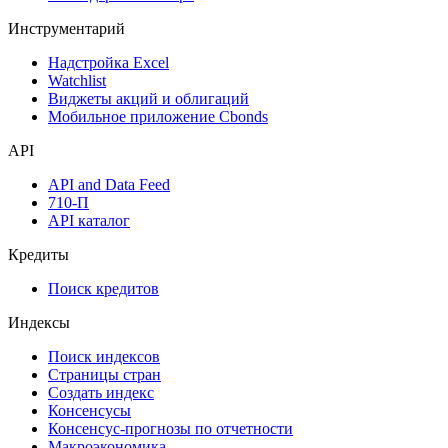
Инструментарий
Надстройка Excel
Watchlist
Виджеты акций и облигаций
Мобильное приложение Cbonds
API
API and Data Feed
710-П
API каталог
Кредиты
Поиск кредитов
Индексы
Поиск индексов
Страницы стран
Создать индекс
Консенсусы
Консенсус-прогнозы по отчетности
Макроэкономика