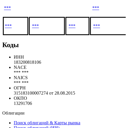
***
***
***
***
***
***
Коды
ИНН
183200818106
NACE
*** ***
NAICS
*** ***
ОГРН
315183100007274 от 28.08.2015
ОКПО
13291706
Облигации
Поиск облигаций & Карты рынка
Поиск облигаций (ИИ)