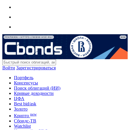
РЕКЛАМА • HTTPS://WWW.HSE.RU/
Войти
Зарегистрироваться
Портфель
Консенсусы
Поиск облигаций (ИИ)
Кривые доходности
ЦФА
Best bid/ask
Золото
new
Крипто
Сбондс-ТВ
Watchlist