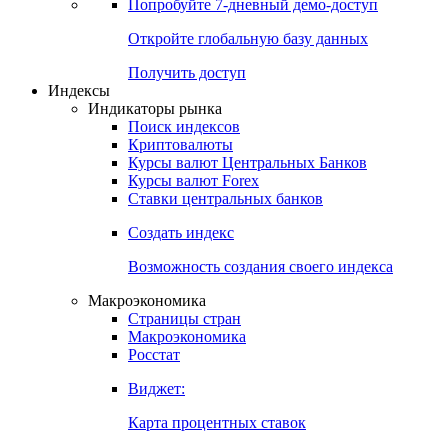
Попробуйте
7-дневный
демо-доступ
Откройте глобальную базу данных
Получить доступ
Индексы
Индикаторы рынка
Поиск индексов
Криптовалюты
Курсы валют Центральных Банков
Курсы валют Forex
Ставки центральных банков
Создать индекс
Возможность создания своего индекса
Макроэкономика
Страницы стран
Макроэкономика
Росстат
Виджет:
Карта процентных ставок