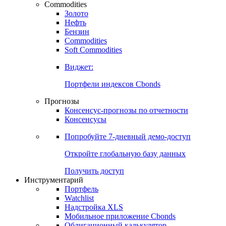
Commodities
Золото
Нефть
Бензин
Commodities
Soft Commodities
Виджет:
Портфели индексов Cbonds
Прогнозы
Консенсус-прогнозы по отчетности
Консенсусы
Попробуйте
7-дневный
демо-доступ
Откройте глобальную базу данных
Получить доступ
Инструментарий
Портфель
Watchlist
Надстройка XLS
Мобильное приложение Cbonds
Облигационный калькулятор