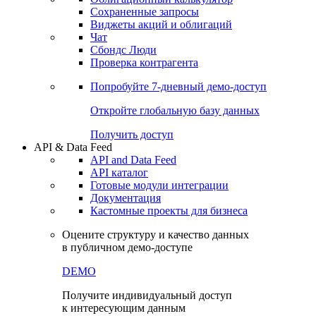
Сохраненные запросы
Виджеты акций и облигаций
Чат
Сбондс Люди
Проверка контрагента
Попробуйте
7-дневный
демо-доступ
Откройте глобальную базу данных
Получить доступ
API & Data Feed
API and Data Feed
API каталог
Готовые модули интеграции
Документация
Кастомные проекты для бизнеса
Оцените структуру и качество данных
в публичном демо-доступе
DEMO
Получите индивидуальный доступ
к интересующим данным