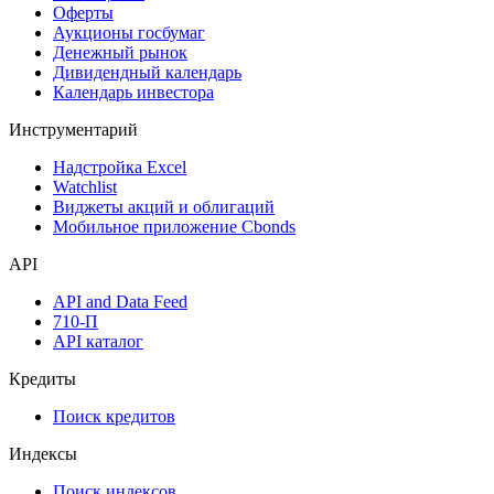
Оферты
Аукционы госбумаг
Денежный рынок
Дивидендный календарь
Календарь инвестора
Инструментарий
Надстройка Excel
Watchlist
Виджеты акций и облигаций
Мобильное приложение Cbonds
API
API and Data Feed
710-П
API каталог
Кредиты
Поиск кредитов
Индексы
Поиск индексов