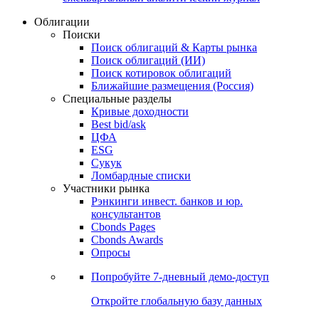
Облигации
Поиски
Поиск облигаций & Карты рынка
Поиск облигаций (ИИ)
Поиск котировок облигаций
Ближайшие размещения (Россия)
Специальные разделы
Кривые доходности
Best bid/ask
ЦФА
ESG
Сукук
Ломбардные списки
Участники рынка
Рэнкинги инвест. банков и юр.
консультантов
Cbonds Pages
Cbonds Awards
Опросы
Попробуйте
7-дневный
демо-доступ
Откройте глобальную базу данных