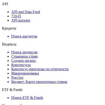
API
API and Data Feed
710-П
API каталог
Кредиты
Поиск кредитов
Индексы
Поиск индексов
Страницы стран
Создать индекс
Консенсусы
Консенсус-прогнозы по отчетности
Макроэкономика
Росстат
Виджет: Карта процентных ставок
ETF & Funds
Поиск ETF & Funds