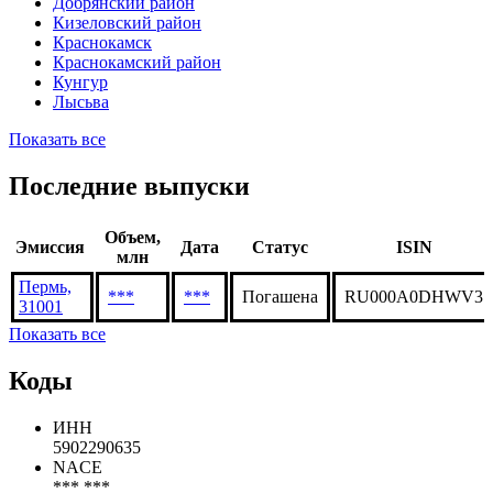
Добрянский район
Кизеловский район
Краснокамск
Краснокамский район
Кунгур
Лысьва
Показать все
Последние выпуски
Объем,
Эмиссия
Дата
Статус
ISIN
млн
Пермь,
***
***
Погашена
RU000A0DHWV3
31001
Показать все
Коды
ИНН
5902290635
NACE
*** ***