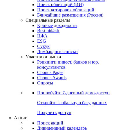
Поиск облигаций (ИИ)
Поиск котировок облигаций
Ближайшие размещения (Россия)
Специальные разделы
Кривые доходности
Best bid/ask
ЦФА
ESG
Сукук
Ломбардные списки
Участники рынка
Рэнкинги инвест. банков и юр.
консультантов
Cbonds Pages
Cbonds Awards
Опросы
Попробуйте
7-дневный
демо-доступ
Откройте глобальную базу данных
Получить доступ
Акции
Поиск акций
Дивидендный календарь