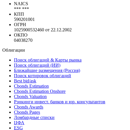
NAICS
*** ***
КПП
590201001
ОГРН
1025900532460 от 22.12.2002
ОКПО
04038270
Облигации
Поиск облигаций & Карты рынка
Поиск облигаций (ИИ)
Ближайшие размещения (Россия)
Поиск котировок облигаций
Best bid/ask
Cbonds Estimation
Cbonds Estimation Onshore
Cbonds Valuation
Рэнкинги инвест. банков и юр. консультантов
Cbonds Awards
Cbonds Pages
Ломбардные списки
ЦФА
ESG