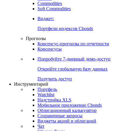
Commodities
Soft Commodities
Виджет:
Портфели индексов Cbonds
Прогнозы
Консенсус-прогнозы по отчетности
Консенсусы
Попробуйте
7-дневный
демо-доступ
Откройте глобальную базу данных
Получить доступ
Инструментарий
Портфель
Watchlist
Надстройка XLS
Мобильное приложение Cbonds
Облигационный калькулятор
Сохраненные запросы
Виджеты акций и облигаций
Чат