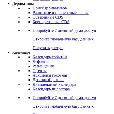
Деривативы
Поиск деривативов
Валютные и процентные свопы
Суверенные CDS
Корпоративные CDS
Попробуйте
7-дневный
демо-доступ
Откройте глобальную базу данных
Получить доступ
Календарь
Календарь событий
Дефолты
Размещения
Оферты
Аукционы госбумаг
Денежный рынок
Дивидендный календарь
Календарь инвестора
Попробуйте
7-дневный
демо-доступ
Откройте глобальную базу данных