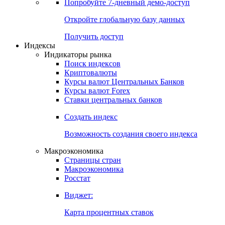
Попробуйте
7-дневный
демо-доступ
Откройте глобальную базу данных
Получить доступ
Индексы
Индикаторы рынка
Поиск индексов
Криптовалюты
Курсы валют Центральных Банков
Курсы валют Forex
Ставки центральных банков
Создать индекс
Возможность создания своего индекса
Макроэкономика
Страницы стран
Макроэкономика
Росстат
Виджет:
Карта процентных ставок