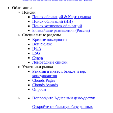
Облигации
Поиски
Поиск облигаций & Карты рынка
Поиск облигаций (ИИ)
Поиск котировок облигаций
Ближайшие размещения (Россия)
Специальные разделы
Кривые доходности
Best bid/ask
ЦФА
ESG
Сукук
Ломбардные списки
Участники рынка
Рэнкинги инвест. банков и юр.
консультантов
Cbonds Pages
Cbonds Awards
Опросы
Попробуйте
7-дневный
демо-доступ
Откройте глобальную базу данных