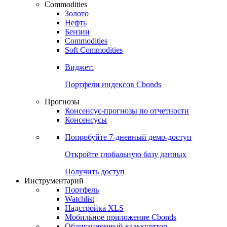
Commodities
Золото
Нефть
Бензин
Commodities
Soft Commodities
Виджет:
Портфели индексов Cbonds
Прогнозы
Консенсус-прогнозы по отчетности
Консенсусы
Попробуйте
7-дневный
демо-доступ
Откройте глобальную базу данных
Получить доступ
Инструментарий
Портфель
Watchlist
Надстройка XLS
Мобильное приложение Cbonds
Облигационный калькулятор