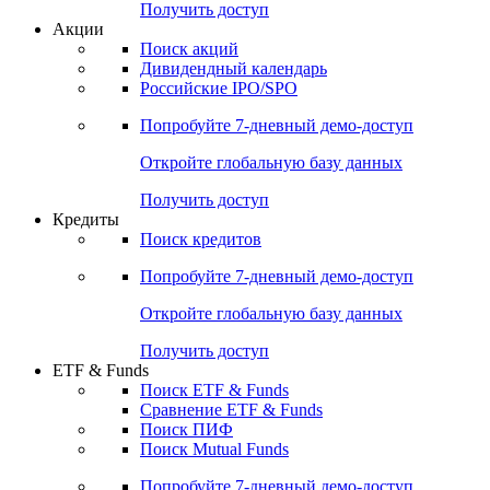
Получить доступ
Акции
Поиск акций
Дивидендный календарь
Российские IPO/SPO
Попробуйте
7-дневный
демо-доступ
Откройте глобальную базу данных
Получить доступ
Кредиты
Поиск кредитов
Попробуйте
7-дневный
демо-доступ
Откройте глобальную базу данных
Получить доступ
ETF & Funds
Поиск ETF & Funds
Сравнение ETF & Funds
Поиск ПИФ
Поиск Mutual Funds
Попробуйте
7-дневный
демо-доступ