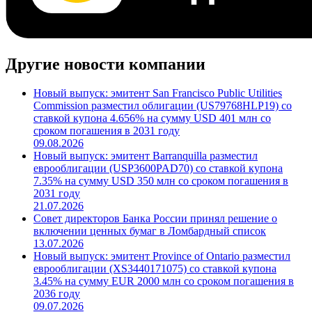
Другие новости компании
Новый выпуск: эмитент San Francisco Public Utilities
Commission разместил облигации (US79768HLP19) со
ставкой купона 4.656% на сумму USD 401 млн со
сроком погашения в 2031 году
09.08.2026
Новый выпуск: эмитент Barranquilla разместил
еврооблигации (USP3600PAD70) со ставкой купона
7.35% на сумму USD 350 млн со сроком погашения в
2031 году
21.07.2026
Совет директоров Банка России принял решение о
включении ценных бумаг в Ломбардный список
13.07.2026
Новый выпуск: эмитент Province of Ontario разместил
еврооблигации (XS3440171075) со ставкой купона
3.45% на сумму EUR 2000 млн со сроком погашения в
2036 году
09.07.2026