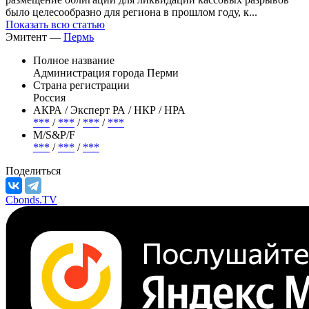
было целесообразно для региона в прошлом году, к...
Показать всю статью
Эмитент —
Пермь
Полное название
Администрация города Перми
Страна регистрации
Россия
АКРА / Эксперт РА / НКР / НРА
***
/
***
/
***
/
***
М/S&P/F
***
/
***
/
***
Поделиться
Cbonds.TV