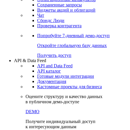
Сохраненные запросы
Виджеты акций и облигаций
Чат
Сбондс Люди
Проверка контрагента
Попробуйте
7-дневный
демо-доступ
Откройте глобальную базу данных
Получить доступ
API & Data Feed
API and Data Feed
API каталог
Готовые модули интеграции
Документация
Кастомные проекты для бизнеса
Оцените структуру и качество данных
в публичном демо-доступе
DEMO
Получите индивидуальный доступ
к интересующим данным