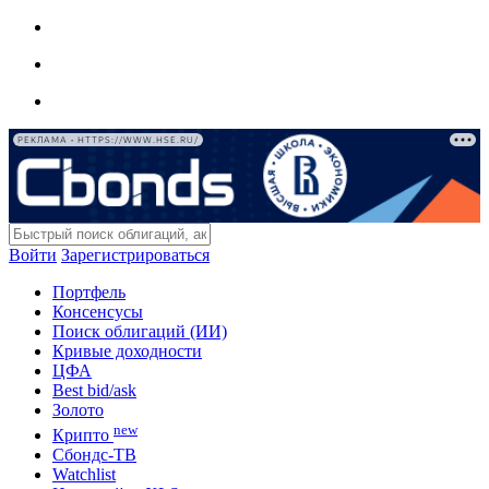
РЕКЛАМА • HTTPS://WWW.HSE.RU/
Войти
Зарегистрироваться
Портфель
Консенсусы
Поиск облигаций (ИИ)
Кривые доходности
ЦФА
Best bid/ask
Золото
new
Крипто
Сбондс-ТВ
Watchlist