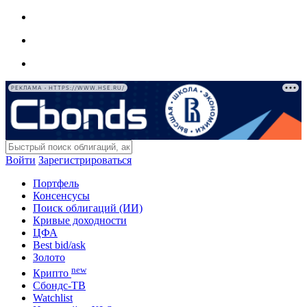
РЕКЛАМА • HTTPS://WWW.HSE.RU/
Войти
Зарегистрироваться
Портфель
Консенсусы
Поиск облигаций (ИИ)
Кривые доходности
ЦФА
Best bid/ask
Золото
new
Крипто
Сбондс-ТВ
Watchlist