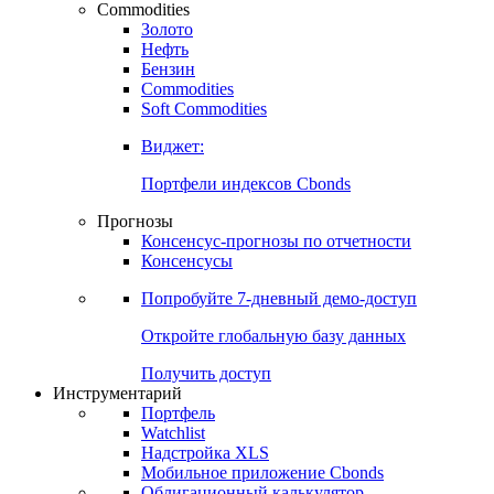
Commodities
Золото
Нефть
Бензин
Commodities
Soft Commodities
Виджет:
Портфели индексов Cbonds
Прогнозы
Консенсус-прогнозы по отчетности
Консенсусы
Попробуйте
7-дневный
демо-доступ
Откройте глобальную базу данных
Получить доступ
Инструментарий
Портфель
Watchlist
Надстройка XLS
Мобильное приложение Cbonds
Облигационный калькулятор