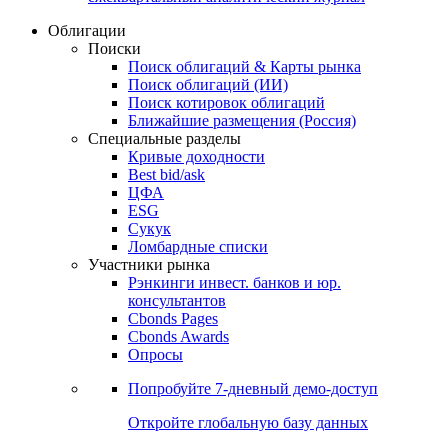
Облигации
Поиски
Поиск облигаций & Карты рынка
Поиск облигаций (ИИ)
Поиск котировок облигаций
Ближайшие размещения (Россия)
Специальные разделы
Кривые доходности
Best bid/ask
ЦФА
ESG
Сукук
Ломбардные списки
Участники рынка
Рэнкинги инвест. банков и юр.
консультантов
Cbonds Pages
Cbonds Awards
Опросы
Попробуйте
7-дневный
демо-доступ
Откройте глобальную базу данных