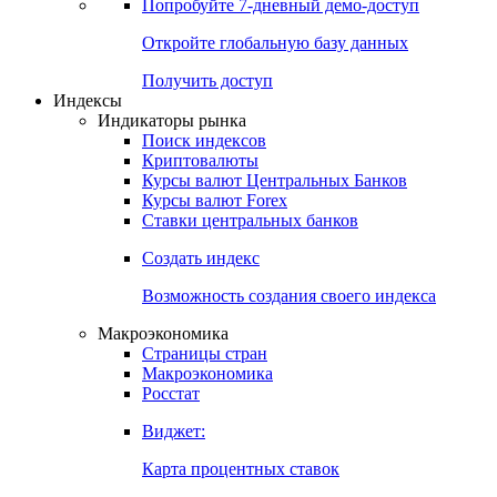
Попробуйте
7-дневный
демо-доступ
Откройте глобальную базу данных
Получить доступ
Индексы
Индикаторы рынка
Поиск индексов
Криптовалюты
Курсы валют Центральных Банков
Курсы валют Forex
Ставки центральных банков
Создать индекс
Возможность создания своего индекса
Макроэкономика
Страницы стран
Макроэкономика
Росстат
Виджет:
Карта процентных ставок