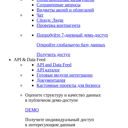
Сохраненные запросы
Виджеты акций и облигаций
Чат
Сбондс Люди
Проверка контрагента
Попробуйте
7-дневный
демо-доступ
Откройте глобальную базу данных
Получить доступ
API & Data Feed
API and Data Feed
API каталог
Готовые модули интеграции
Документация
Кастомные проекты для бизнеса
Оцените структуру и качество данных
в публичном демо-доступе
DEMO
Получите индивидуальный доступ
к интересующим данным