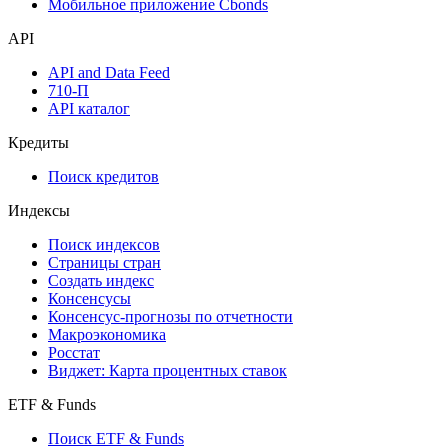
Надстройка Excel
Watchlist
Виджеты акций и облигаций
Мобильное приложение Cbonds
API
API and Data Feed
710-П
API каталог
Кредиты
Поиск кредитов
Индексы
Поиск индексов
Страницы стран
Создать индекс
Консенсусы
Консенсус-прогнозы по отчетности
Макроэкономика
Росстат
Виджет: Карта процентных ставок