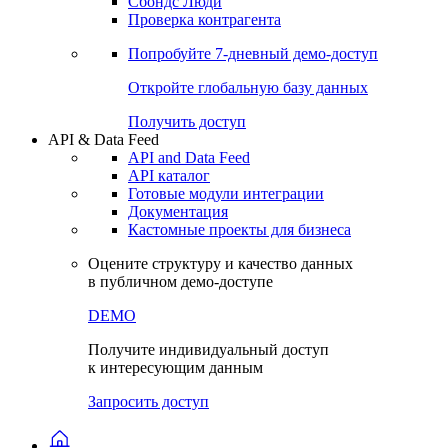
Сохраненные запросы
Виджеты акций и облигаций
Чат
Сбондс Люди
Проверка контрагента
Попробуйте
7-дневный
демо-доступ
Откройте глобальную базу данных
Получить доступ
API & Data Feed
API and Data Feed
API каталог
Готовые модули интеграции
Документация
Кастомные проекты для бизнеса
Оцените структуру и качество данных
в публичном демо-доступе
DEMO
Получите индивидуальный доступ
к интересующим данным