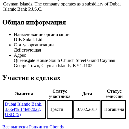
Профиль
DIB Sukuk Limited was incorporated in 2012 and is based in
Cayman Islands. The company operates as a subsidiary of Dubai
Islamic Bank P.J.S.C.
Общая информация
Наименование организации
DIB Sukuk Ltd
Статус организации
Действующая
Адрес
Queensgate House South Church Street Grand Cayman
George Town, Cayman Islands, KY1-1102
Участие в сделках
Статус
Статус
Эмиссия
Дата
участника
эмиссии
Dubai Islamic Bank,
3.664% 14feb2022,
Трасти
07.02.2017
Погашена