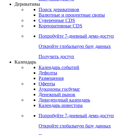
Откройте глобальную базу данных
Получить доступ
Деривативы
Поиск деривативов
Валютные и процентные свопы
Суверенные CDS
Корпоративные CDS
Попробуйте
7-дневный
демо-доступ
Откройте глобальную базу данных
Получить доступ
Календарь
Календарь событий
Дефолты
Размещения
Оферты
Аукционы госбумаг
Денежный рынок
Дивидендный календарь
Календарь инвестора