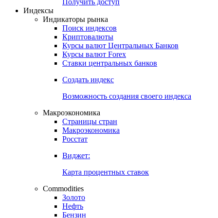
Попробуйте
7-дневный
демо-доступ
Откройте глобальную базу данных
Получить доступ
Индексы
Индикаторы рынка
Поиск индексов
Криптовалюты
Курсы валют Центральных Банков
Курсы валют Forex
Ставки центральных банков
Создать индекс
Возможность создания своего индекса
Макроэкономика
Страницы стран
Макроэкономика
Росстат
Виджет:
Карта процентных ставок