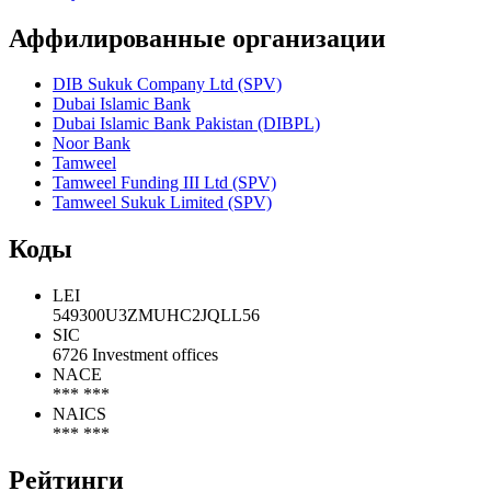
USD (5)
Все выпуски
Рэнкинги Cbonds
Аффилированные организации
DIB Sukuk Company Ltd (SPV)
Dubai Islamic Bank
Dubai Islamic Bank Pakistan (DIBPL)
Noor Bank
Tamweel
Tamweel Funding III Ltd (SPV)
Tamweel Sukuk Limited (SPV)
Коды
LEI
549300U3ZMUHC2JQLL56
SIC
6726 Investment offices
NACE
*** ***
NAICS