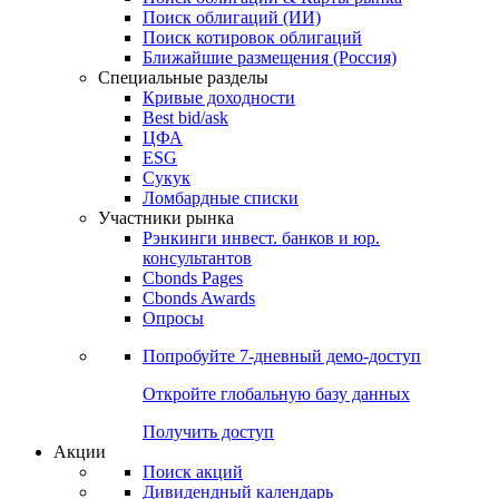
Облигации
Поиски
Поиск облигаций & Карты рынка
Поиск облигаций (ИИ)
Поиск котировок облигаций
Ближайшие размещения (Россия)
Специальные разделы
Кривые доходности
Best bid/ask
ЦФА
ESG
Сукук
Ломбардные списки
Участники рынка
Рэнкинги инвест. банков и юр.
консультантов
Cbonds Pages
Cbonds Awards
Опросы
Попробуйте
7-дневный
демо-доступ
Откройте глобальную базу данных