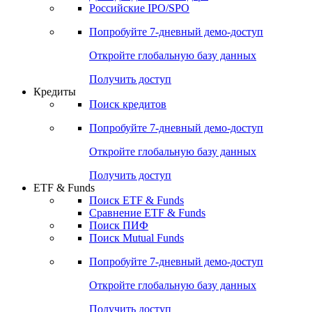
Получить доступ
Акции
Поиск акций
Дивидендный календарь
Российские IPO/SPO
Попробуйте
7-дневный
демо-доступ
Откройте глобальную базу данных
Получить доступ
Кредиты
Поиск кредитов
Попробуйте
7-дневный
демо-доступ
Откройте глобальную базу данных
Получить доступ
ETF & Funds
Поиск ETF & Funds
Сравнение ETF & Funds
Поиск ПИФ
Поиск Mutual Funds
Попробуйте
7-дневный
демо-доступ