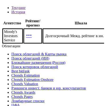
*** ***
Рейтинги
Текущие
История
Рейтинг/
Агентство
Шкала
прогноз
Moody's
Investors
***
Долгосрочный Межд. рейтинг в ин. 
Service
Облигации
Поиск облигаций & Карты рынка
Поиск облигаций (ИИ)
Ближайшие размещения (Россия)
Поиск котировок облигаций
Best bid/ask
Cbonds Estimation
Cbonds Estimation Onshore
Cbonds Valuation
Рэнкинги инвест. банков и юр. консультантов