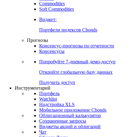
Commodities
Золото
Нефть
Бензин
Commodities
Soft Commodities
Виджет:
Портфели индексов Cbonds
Прогнозы
Консенсус-прогнозы по отчетности
Консенсусы
Попробуйте
7-дневный
демо-доступ
Откройте глобальную базу данных
Получить доступ
Инструментарий
Портфель
Watchlist
Надстройка XLS
Мобильное приложение Cbonds
Облигационный калькулятор