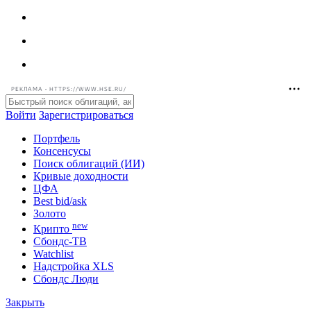
РЕКЛАМА • HTTPS://WWW.HSE.RU/
Войти
Зарегистрироваться
Портфель
Консенсусы
Поиск облигаций (ИИ)
Кривые доходности
ЦФА
Best bid/ask
Золото
new
Крипто
Сбондс-ТВ
Watchlist