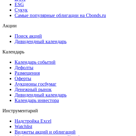
Cbonds Awards
Cbonds Pages
Ломбардные списки
ЦФА
ESG
Сукук
Самые популярные облигации на Cbonds.ru
Акции
Поиск акций
Дивидендный календарь
Календарь
Календарь событий
Дефолты
Размещения
Оферты
Аукционы госбумаг
Денежный рынок
Дивидендный календарь
Календарь инвестора
Инструментарий