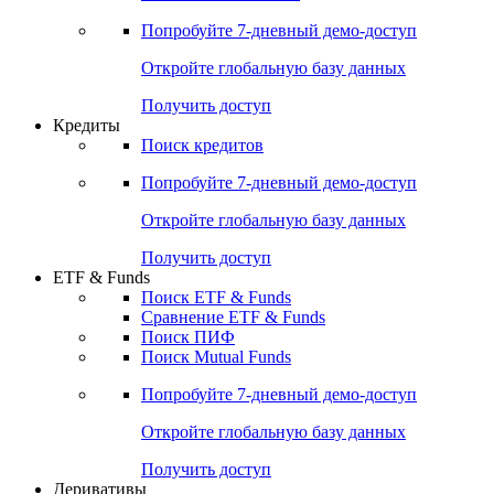
Акции
Поиск акций
Дивидендный календарь
Российские IPO/SPO
Попробуйте
7-дневный
демо-доступ
Откройте глобальную базу данных
Получить доступ
Кредиты
Поиск кредитов
Попробуйте
7-дневный
демо-доступ
Откройте глобальную базу данных
Получить доступ
ETF & Funds
Поиск ETF & Funds
Сравнение ETF & Funds
Поиск ПИФ
Поиск Mutual Funds
Попробуйте
7-дневный
демо-доступ