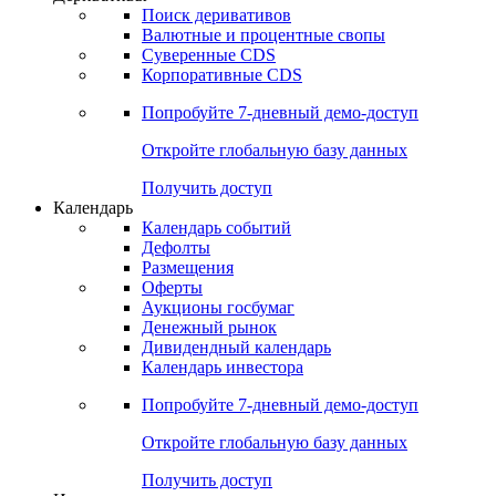
Откройте глобальную базу данных
Получить доступ
Деривативы
Поиск деривативов
Валютные и процентные свопы
Суверенные CDS
Корпоративные CDS
Попробуйте
7-дневный
демо-доступ
Откройте глобальную базу данных
Получить доступ
Календарь
Календарь событий
Дефолты
Размещения
Оферты
Аукционы госбумаг
Денежный рынок
Дивидендный календарь
Календарь инвестора
Попробуйте
7-дневный
демо-доступ