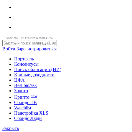
РЕКЛАМА • HTTPS://WWW.HSE.RU/
Войти
Зарегистрироваться
Портфель
Консенсусы
Поиск облигаций (ИИ)
Кривые доходности
ЦФА
Best bid/ask
Золото
new
Крипто
Сбондс-ТВ
Watchlist
Надстройка XLS