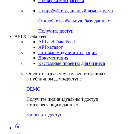
Виджеты акций и облигаций
Чат
Сбондс Люди
Проверка контрагента
Попробуйте
7-дневный
демо-доступ
Откройте глобальную базу данных
Получить доступ
API & Data Feed
API and Data Feed
API каталог
Готовые модули интеграции
Документация
Кастомные проекты для бизнеса
Оцените структуру и качество данных
в публичном демо-доступе
DEMO
Получите индивидуальный доступ
к интересующим данным
Запросить доступ