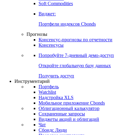
Золото
Нефть
Бензин
Commodities
Soft Commodities
Виджет:
Портфели индексов Cbonds
Прогнозы
Консенсус-прогнозы по отчетности
Консенсусы
Попробуйте
7-дневный
демо-доступ
Откройте глобальную базу данных
Получить доступ
Инструментарий
Портфель
Watchlist
Надстройка XLS
Мобильное приложение Cbonds
Облигационный калькулятор
Сохраненные запросы