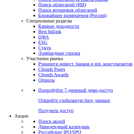
Облигации
Поиски
Поиск облигаций & Карты рынка
Поиск облигаций (ИИ)
Поиск котировок облигаций
Ближайшие размещения (Россия)
Специальные разделы
Кривые доходности
Best bid/ask
ЦФА
ESG
Сукук
Ломбардные списки
Участники рынка
Рэнкинги инвест. банков и юр. консультантов
Cbonds Pages
Cbonds Awards
Опросы
Попробуйте
7-дневный
демо-доступ
Откройте глобальную базу данных
Получить доступ