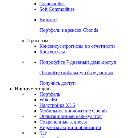
Commodities
Золото
Нефть
Бензин
Commodities
Soft Commodities
Виджет:
Портфели индексов Cbonds
Прогнозы
Консенсус-прогнозы по отчетности
Консенсусы
Попробуйте
7-дневный
демо-доступ
Откройте глобальную базу данных
Получить доступ
Инструментарий
Портфель
Watchlist
Надстройка XLS
Мобильное приложение Cbonds
Облигационный калькулятор