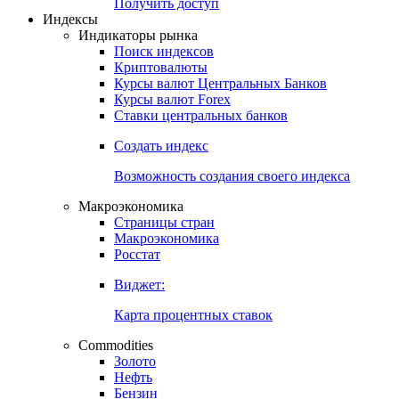
Попробуйте
7-дневный
демо-доступ
Откройте глобальную базу данных
Получить доступ
Индексы
Индикаторы рынка
Поиск индексов
Криптовалюты
Курсы валют Центральных Банков
Курсы валют Forex
Ставки центральных банков
Создать индекс
Возможность создания своего индекса
Макроэкономика
Страницы стран
Макроэкономика
Росстат
Виджет:
Карта процентных ставок