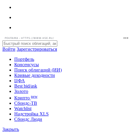
РЕКЛАМА • HTTPS://WWW.HSE.RU/
Войти
Зарегистрироваться
Портфель
Консенсусы
Поиск облигаций (ИИ)
Кривые доходности
ЦФА
Best bid/ask
Золото
new
Крипто
Сбондс-ТВ
Watchlist