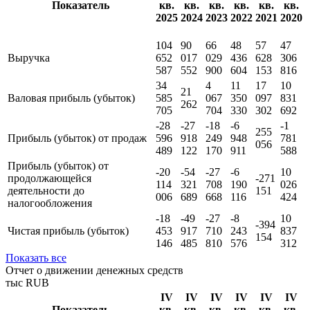
Показать все
Отчет о финансовых результатах
тыс RUB
IV
IV
IV
IV
IV
IV
Показатель
кв.
кв.
кв.
кв.
кв.
кв.
2025
2024
2023
2022
2021
2020
104
90
66
48
57
47
Выручка
652
017
029
436
628
306
587
552
900
604
153
816
34
4
11
17
10
21
Валовая прибыль (убыток)
585
067
350
097
831
262
705
704
330
302
692
-28
-27
-18
-6
-1
255
Прибыль (убыток) от продаж
596
918
249
948
781
056
489
122
170
911
588
Прибыль (убыток) от
-20
-54
-27
-6
10
продолжающейся
-271
114
321
708
190
026
деятельности до
151
006
689
668
116
424
налогообложения
-18
-49
-27
-8
10
-394
Чистая прибыль (убыток)
453
917
710
243
837
154
146
485
810
576
312
Показать все