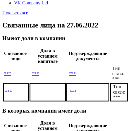
SoftBank
Softbank Group
Tencent Holdings
Tencent Music Entertainment Group
VK Company Ltd
Показать все
Связанные лица
на 27.06.2022
Имеют доли в компании
Доля в
Связанное
Подтверждающие
уставном
лицо
документы
капитале
Тип
***
***
***
связи:
***
Тип
***
***
связи:
***
В которых компания имеет доли