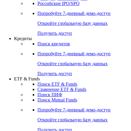
Получить доступ
Акции
Поиск акций
Дивидендный календарь
Российские IPO/SPO
Попробуйте
7-дневный
демо-доступ
Откройте глобальную базу данных
Получить доступ
Кредиты
Поиск кредитов
Попробуйте
7-дневный
демо-доступ
Откройте глобальную базу данных
Получить доступ
ETF & Funds
Поиск ETF & Funds
Сравнение ETF & Funds
Поиск ПИФ
Поиск Mutual Funds
Попробуйте
7-дневный
демо-доступ