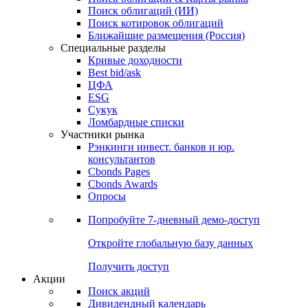
Облигации
Поиски
Поиск облигаций & Карты рынка
Поиск облигаций (ИИ)
Поиск котировок облигаций
Ближайшие размещения (Россия)
Специальные разделы
Кривые доходности
Best bid/ask
ЦФА
ESG
Сукук
Ломбардные списки
Участники рынка
Рэнкинги инвест. банков и юр.
консультантов
Cbonds Pages
Cbonds Awards
Опросы
Попробуйте
7-дневный
демо-доступ
Откройте глобальную базу данных