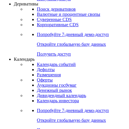
Откройте глобальную базу данных
Получить доступ
Деривативы
Поиск деривативов
Валютные и процентные свопы
Суверенные CDS
Корпоративные CDS
Попробуйте
7-дневный
демо-доступ
Откройте глобальную базу данных
Получить доступ
Календарь
Календарь событий
Дефолты
Размещения
Оферты
Аукционы госбумаг
Денежный рынок
Дивидендный календарь
Календарь инвестора