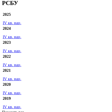
Экспорт
Ежеквартальные отчеты/Отчетность
РСБУ
2025
IV кв. нац.
2024
IV кв. нац.
2023
IV кв. нац.
2022
IV кв. нац.
2021
IV кв. нац.
2020
IV кв. нац.