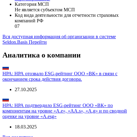
Телефон
(495) 7256357
Сайт
http://corp.mail.ru/
Категория МСП
Не является субъектом МСП
Код вида деятельности для отчетности страховых
компаний РФ
07
Вся доступная информация об организации в системе
Seldon.Basis
Перейти
Аналитика о компании
НРА: НРА отозвало ESG-рейтинг ООО «ВК» в связи с
окончанием срока действия договора.
27.10.2025
НРА: НРА подтвердило ESG-рейтинг ООО «ВК» по
компонентам на уровне «А.e», «AA.s», «A.g» и по сводной