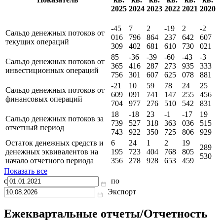
Отчет о движении денежных средств
тыс RUB
IV
IV
IV
IV
IV
IV
Показатель
кв.
кв.
кв.
кв.
кв.
кв.
2025
2024
2023
2022
2021
2020
-45
7
2
-19
2
-2
Сальдо денежных потоков от
016
796
864
237
642
607
текущих операций
309
402
681
610
730
021
85
-36
-39
-60
-43
-3
Сальдо денежных потоков от
365
416
287
273
935
333
инвестиционных операций
756
301
607
625
078
881
-21
10
59
78
24
25
Сальдо денежных потоков от
609
091
741
147
255
456
финансовых операций
704
977
276
510
542
831
18
-18
23
-1
-17
19
Сальдо денежных потоков за
739
527
318
363
036
515
отчетный период
743
922
350
725
806
929
Остаток денежных средств и
6
24
1
2
19
289
денежных эквивалентов на
195
723
404
768
805
530
начало отчетного периода
356
278
928
653
459
Показать все
с
по