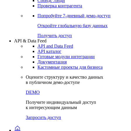
Сохраненные запросы
Виджеты акций и облигаций
Чат
Сбондс Люди
Проверка контрагента
Попробуйте
7-дневный
демо-доступ
Откройте глобальную базу данных
Получить доступ
API & Data Feed
API and Data Feed
API каталог
Готовые модули интеграции
Документация
Кастомные проекты для бизнеса
Оцените структуру и качество данных
в публичном демо-доступе
DEMO
Получите индивидуальный доступ
к интересующим данным