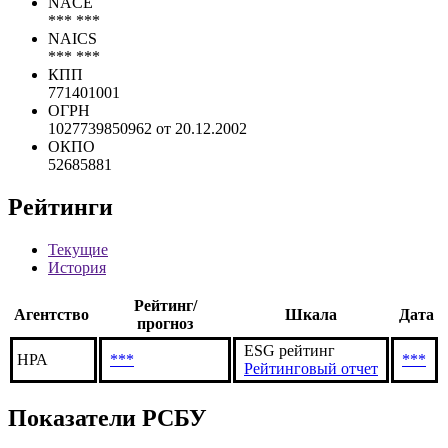
ИНН
7743001840
NACE
*** ***
NAICS
*** ***
КПП
771401001
ОГРН
1027739850962 от 20.12.2002
ОКПО
52685881
Рейтинги
Текущие
История
Рейтинг/
Агентство
Шкала
Дата
прогноз
ESG рейтинг
НРА
***
***
Рейтинговый отчет