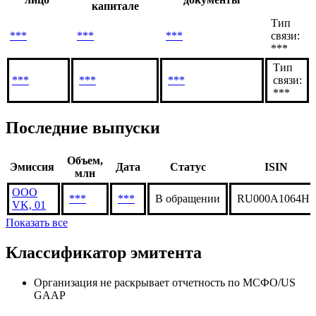
Доля в
Связанное
Подтверждающие
уставном
лицо
документы
капитале
Тип
***
***
***
связи:
***
Тип
***
***
***
связи:
***
Последние выпуски
Объем,
Эмиссия
Дата
Статус
ISIN
млн
ООО
***
***
В обращении
RU000A1064H1
VK, 01
Показать все
Классификатор эмитента