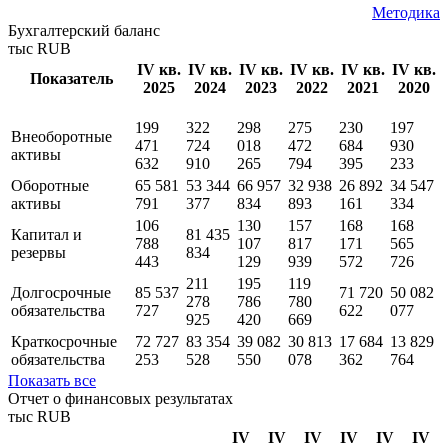
Показатели РСБУ
Методика
Бухгалтерский баланс
тыс RUB
IV кв.
IV кв.
IV кв.
IV кв.
IV кв.
IV кв.
Показатель
2025
2024
2023
2022
2021
2020
199
322
298
275
230
197
Внеоборотные
471
724
018
472
684
930
активы
632
910
265
794
395
233
Оборотные
65 581
53 344
66 957
32 938
26 892
34 547
активы
791
377
834
893
161
334
106
130
157
168
168
Капитал и
81 435
788
107
817
171
565
резервы
834
443
129
939
572
726
211
195
119
Долгосрочные
85 537
71 720
50 082
278
786
780
обязательства
727
622
077
925
420
669
Краткосрочные
72 727
83 354
39 082
30 813
17 684
13 829
обязательства
253
528
550
078
362
764