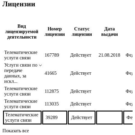
Организация не раскрывает отчетность по МСФО/US
GAAP
Лицензии
Вид
Номер
Статус
Дата
лицензируемой
лицензии
лицензии
выдачи
деятельности
Телематические
167789
Действует
21.08.2018
Феде
услуги связи
Услуги связи по
передаче
41665
Действует
Феде
данных, за
искл...
Телематические
112875
Действует
Феде
услуги связи
Телематические
113035
Действует
Феде
услуги связи