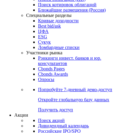
Поиск котировок облигаций
Ближайшие размещения (Россия)
Специальные разделы
Кривые доходности
Best bid/ask
ЦФА
ESG
Сукук
Ломбардные списки
Участники рынка
Рэнкинги инвест. банков и юр.
консультантов
Cbonds Pages
Cbonds Awards
Опросы
Попробуйте
7-дневный
демо-доступ
Откройте глобальную базу данных
Получить доступ
Акции
Поиск акций
Дивидендный календарь
Российские IPO/SPO