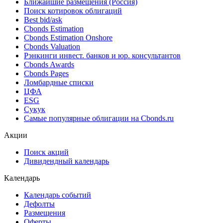
Ближайшие размещения (Россия)
Поиск котировок облигаций
Best bid/ask
Cbonds Estimation
Cbonds Estimation Onshore
Cbonds Valuation
Рэнкинги инвест. банков и юр. консультантов
Cbonds Awards
Cbonds Pages
Ломбардные списки
ЦФА
ESG
Сукук
Самые популярные облигации на Cbonds.ru
Акции
Поиск акций
Дивидендный календарь
Календарь
Календарь событий
Дефолты
Размещения
Оферты