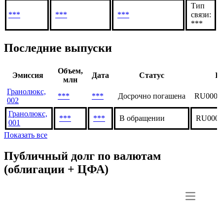
Тип
***
***
***
связи:
***
Последние выпуски
Объем,
Эмиссия
Дата
Статус
I
млн
Гранолюкс,
***
***
Досрочно погашена
RU000A
002
Гранолюкс,
***
***
В обращении
RU000
001
Показать все
Публичный долг по валютам
(облигации + ЦФА)