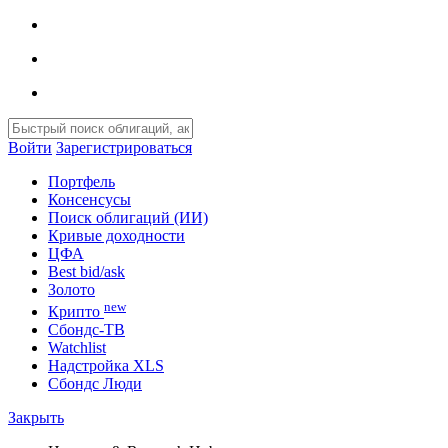
Войти
Зарегистрироваться
Портфель
Консенсусы
Поиск облигаций (ИИ)
Кривые доходности
ЦФА
Best bid/ask
Золото
new
Крипто
Сбондс-ТВ
Watchlist
Надстройка XLS
Сбондс Люди
Закрыть