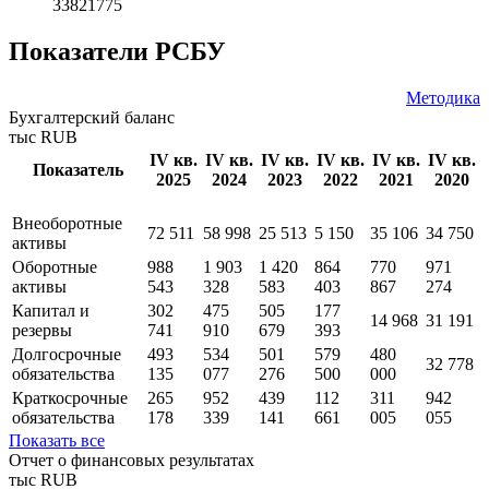
33821775
Показатели РСБУ
Методика
Бухгалтерский баланс
тыс RUB
IV кв.
IV кв.
IV кв.
IV кв.
IV кв.
IV кв.
Показатель
2025
2024
2023
2022
2021
2020
Внеоборотные
72 511
58 998
25 513
5 150
35 106
34 750
активы
Оборотные
988
1 903
1 420
864
770
971
активы
543
328
583
403
867
274
Капитал и
302
475
505
177
14 968
31 191
резервы
741
910
679
393
Долгосрочные
493
534
501
579
480
32 778
обязательства
135
077
276
500
000
Краткосрочные
265
952
439
112
311
942
обязательства
178
339
141
661
005
055
Показать все
Отчет о финансовых результатах
тыс RUB