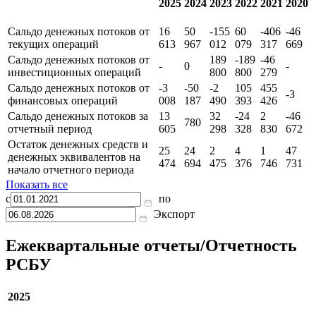
2025
2024
2023
2022
2021
2020
Сальдо денежных потоков от
16
50
-155
60
-406
-46
текущих операций
613
967
012
079
317
669
Сальдо денежных потоков от
189
-189
-46
-
0
-
инвестиционных операций
800
800
279
Сальдо денежных потоков от
-3
-50
-2
105
455
-3
финансовых операций
008
187
490
393
426
Сальдо денежных потоков за
13
32
-24
2
-46
780
отчетный период
605
298
328
830
672
Остаток денежных средств и
25
24
2
4
1
47
денежных эквивалентов на
474
694
475
376
746
731
начало отчетного периода
Показать все
с
по
Экспорт
Ежеквартальные отчеты/Отчетность
РСБУ
2025