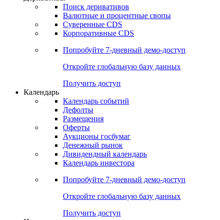
Поиск деривативов
Валютные и процентные свопы
Суверенные CDS
Корпоративные CDS
Попробуйте
7-дневный
демо-доступ
Откройте глобальную базу данных
Получить доступ
Календарь
Календарь событий
Дефолты
Размещения
Оферты
Аукционы госбумаг
Денежный рынок
Дивидендный календарь
Календарь инвестора
Попробуйте
7-дневный
демо-доступ
Откройте глобальную базу данных
Получить доступ