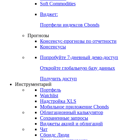
Soft Commodities
Виджет:
Портфели индексов Cbonds
Прогнозы
Консенсус-прогнозы по отчетности
Консенсусы
Попробуйте
7-дневный
демо-доступ
Откройте глобальную базу данных
Получить доступ
Инструментарий
Портфель
Watchlist
Надстройка XLS
Мобильное приложение Cbonds
Облигационный калькулятор
Сохраненные запросы
Виджеты акций и облигаций
Чат
Сбондс Люди