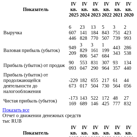
IV
IV
IV
IV
IV
IV
Показатель
кв.
кв.
кв.
кв.
кв.
кв.
2025
2024
2023
2022
2021
2020
6
23
13
5
3
2
Выручка
607
141
184
843
751
423
446
828
770
507
739
993
3
3
1
949
443
286
Валовая прибыль (убыток)
829
161
199
209
343
538
806
547
684
90
553
831
307
93
134
Прибыль (убыток) от продаж
093
047
290
964
357
440
Прибыль (убыток) от
продолжающейся
-229
182
655
217
61
44
деятельности до
673
017
504
730
564
056
налогообложения
-173
143
522
172
48
27
Чистая прибыль (убыток)
169
689
146
425
777
832
Показать все
Отчет о движении денежных средств
тыс RUB
IV
IV
IV
IV
IV
IV
Показатель
кв.
кв.
кв.
кв.
кв.
кв.