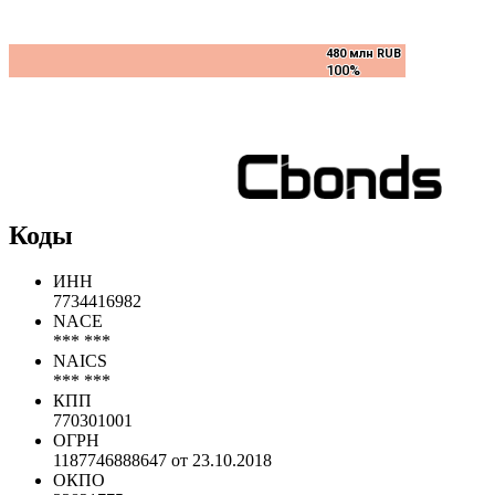
480 млн RUB
480 млн RUB
100%
100%
Коды
ИНН
7734416982
NACE
*** ***
NAICS
*** ***
КПП
770301001
ОГРН
1187746888647 от 23.10.2018
ОКПО