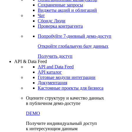
Сохраненные запросы
Виджеты акций и облигаций
Чат
Сбондс Люди
Проверка контрагента
Попробуйте
7-дневный
демо-доступ
Откройте глобальную базу данных
Получить доступ
API & Data Feed
API and Data Feed
API каталог
Готовые модули интеграции
Документация
Кастомные проекты для бизнеса
Оцените структуру и качество данных
в публичном демо-доступе
DEMO
Получите индивидуальный доступ
к интересующим данным