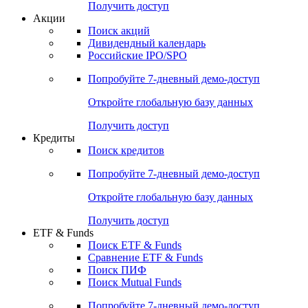
Получить доступ
Акции
Поиск акций
Дивидендный календарь
Российские IPO/SPO
Попробуйте
7-дневный
демо-доступ
Откройте глобальную базу данных
Получить доступ
Кредиты
Поиск кредитов
Попробуйте
7-дневный
демо-доступ
Откройте глобальную базу данных
Получить доступ
ETF & Funds
Поиск ETF & Funds
Сравнение ETF & Funds
Поиск ПИФ
Поиск Mutual Funds
Попробуйте
7-дневный
демо-доступ