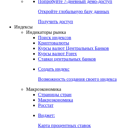
Попробуйте
7-дневный
демо-доступ
Откройте глобальную базу данных
Получить доступ
Индексы
Индикаторы рынка
Поиск индексов
Криптовалюты
Курсы валют Центральных Банков
Курсы валют Forex
Ставки центральных банков
Создать индекс
Возможность создания своего индекса
Макроэкономика
Страницы стран
Макроэкономика
Росстат
Виджет:
Карта процентных ставок