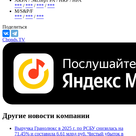
АКРА / Эксперт РА / НКР / НРА
***
/
***
/
***
/
***
М/S&P/F
***
/
***
/
***
Поделиться
Cbonds.TV
Другие новости компании
Выручка Гранолюкс в 2025 г. по РСБУ снизилась на
71.45% и составила 6.61 млрд руб. Чистый убыток в