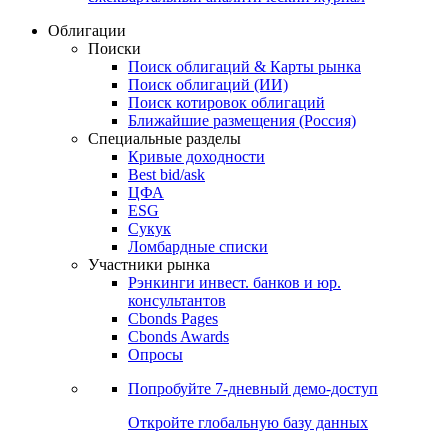
Облигации
Поиски
Поиск облигаций & Карты рынка
Поиск облигаций (ИИ)
Поиск котировок облигаций
Ближайшие размещения (Россия)
Специальные разделы
Кривые доходности
Best bid/ask
ЦФА
ESG
Сукук
Ломбардные списки
Участники рынка
Рэнкинги инвест. банков и юр.
консультантов
Cbonds Pages
Cbonds Awards
Опросы
Попробуйте
7-дневный
демо-доступ
Откройте глобальную базу данных