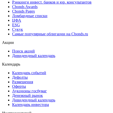
Рэнкинги инвест. банков и юр. консультантов
Cbonds Awards
Cbonds Pages
Ломбардные списки
ЦФА
ESG
Сукук
Самые популярные облигации на Cbonds.ru
Акции
Поиск акций
Дивидендный календарь
Календарь
Календарь событий
Дефолты
Размещения
Оферты
Аукционы госбумаг
Денежный рынок
Дивидендный календарь
Календарь инвестора