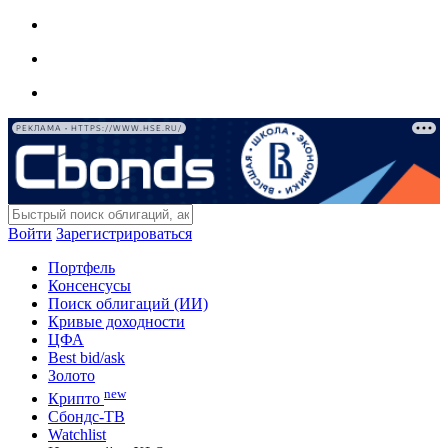
РЕКЛАМА • HTTPS://WWW.HSE.RU/
Войти
Зарегистрироваться
Портфель
Консенсусы
Поиск облигаций (ИИ)
Кривые доходности
ЦФА
Best bid/ask
Золото
new
Крипто
Сбондс-ТВ
Watchlist