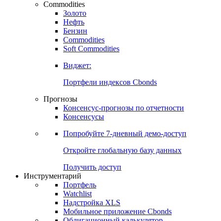
Commodities
Золото
Нефть
Бензин
Commodities
Soft Commodities
Виджет:
Портфели индексов Cbonds
Прогнозы
Консенсус-прогнозы по отчетности
Консенсусы
Попробуйте
7-дневный
демо-доступ
Откройте глобальную базу данных
Получить доступ
Инструментарий
Портфель
Watchlist
Надстройка XLS
Мобильное приложение Cbonds
Облигационный калькулятор