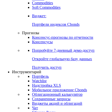
Commodities
Золото
Нефть
Бензин
Commodities
Soft Commodities
Виджет:
Портфели индексов Cbonds
Прогнозы
Консенсус-прогнозы по отчетности
Консенсусы
Попробуйте
7-дневный
демо-доступ
Откройте глобальную базу данных
Получить доступ
Инструментарий
Портфель
Watchlist
Надстройка XLS
Мобильное приложение Cbonds
Облигационный калькулятор