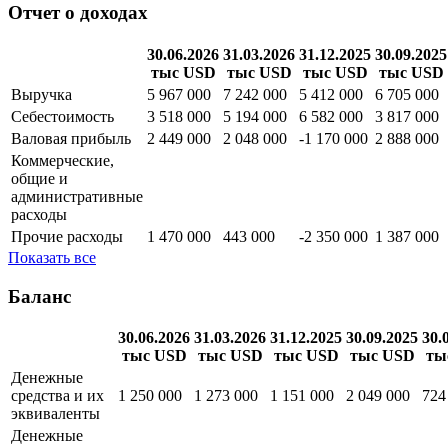
Квартальная
Годовая
Отчет о доходах
30.06.2026
31.03.2026
31.12.2025
30.09.2025
тыс USD
тыс USD
тыс USD
тыс USD
Выручка
5 967 000
7 242 000
5 412 000
6 705 000
Себестоимость
3 518 000
5 194 000
6 582 000
3 817 000
Валовая прибыль
2 449 000
2 048 000
-1 170 000
2 888 000
Коммерческие,
общие и
административные
расходы
Прочие расходы
1 470 000
443 000
-2 350 000
1 387 000
Показать все
Баланс
30.06.2026
31.03.2026
31.12.2025
30.09.2025
30.
тыс USD
тыс USD
тыс USD
тыс USD
ты
Денежные