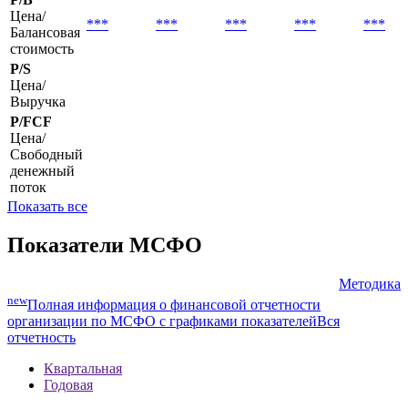
P/E
Цена/
Прибыль
P/B
Цена/
***
***
***
***
***
Балансовая
стоимость
P/S
Цена/
Выручка
P/FCF
Цена/
Свободный
денежный
поток
Показать все
Показатели МСФО
Методика
new
Полная информация о финансовой отчетности
организации по МСФО с графиками показателей
Вся
отчетность