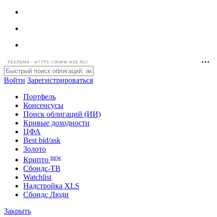
РЕКЛАМА • HTTPS://WWW.HSE.RU/
Войти
Зарегистрироваться
Портфель
Консенсусы
Поиск облигаций (ИИ)
Кривые доходности
ЦФА
Best bid/ask
Золото
new
Крипто
Сбондс-ТВ
Watchlist