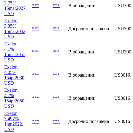
4.1%
***
***
В обращении
US3016
15mar2052,
USD
Exelon,
2.75%
***
***
В обращении
USU300
15mar2027,
USD
Exelon,
3.35%
***
***
Досрочно погашена
USU300
15mar2032,
USD
Exelon,
4.1%
***
***
В обращении
USU300
15mar2052,
USD
Exelon,
4.05%
***
***
В обращении
US3016
15apr2030,
USD
Exelon,
4.7%
***
***
В обращении
US3016
15apr2050,
USD