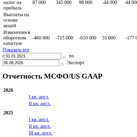
968 000
953 000
924 000
1 210 000
604 0
(денежный
поток)
Отложенный
налог на
87 000
345 000
98 000
-44 000
44 00
прибыль
Выплаты на
основе
акций
Изменения в
оборотном
-460 000
-715 000
-610 000
31 000
-177 
капитале
Показать все
с
по
Экспорт
Отчетность МСФО/US GAAP
2026
I кв. англ.
II кв. англ.
2025