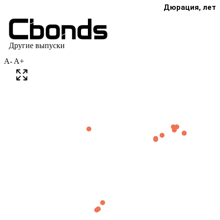
A-
A+