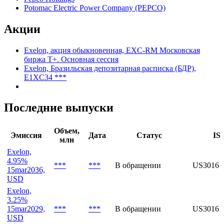
Constellation Energy Generation
Delmarva Power
PECO Energy
Pepco Holdings
Potomac Electric Power Company (PEPCO)
Акции
Exelon, акция обыкновенная, EXC-RM Московская
биржа Т+. Основная сессия
Exelon, Бразильская депозитарная расписка (БДР),
E1XC34 ***
Последние выпуски
Объем,
Эмиссия
Дата
Статус
IS
млн
Exelon,
4.95%
***
***
В обращении
US3016
15mar2036,
USD