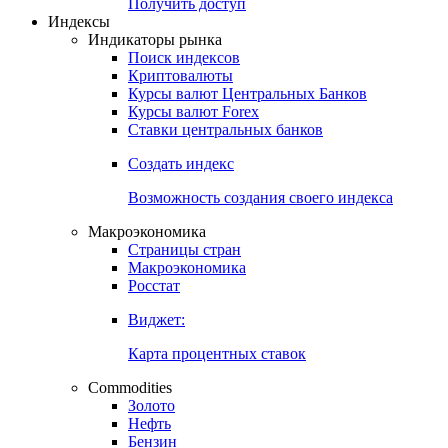
Попробуйте
7-дневный
демо-доступ
Откройте глобальную базу данных
Получить доступ
Индексы
Индикаторы рынка
Поиск индексов
Криптовалюты
Курсы валют Центральных Банков
Курсы валют Forex
Ставки центральных банков
Создать индекс
Возможность создания своего индекса
Макроэкономика
Страницы стран
Макроэкономика
Росстат
Виджет:
Карта процентных ставок