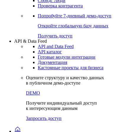
Сохраненные запросы
Виджеты акций и облигаций
Чат
Сбондс Люди
Проверка контрагента
Попробуйте
7-дневный
демо-доступ
Откройте глобальную базу данных
Получить доступ
API & Data Feed
API and Data Feed
API каталог
Готовые модули интеграции
Документация
Кастомные проекты для бизнеса
Оцените структуру и качество данных
в публичном демо-доступе
DEMO
Получите индивидуальный доступ
к интересующим данным