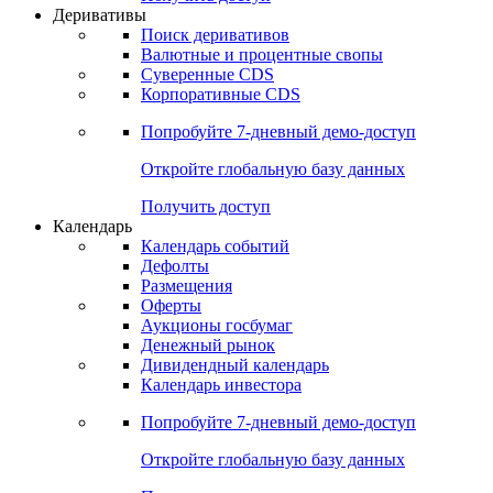
Откройте глобальную базу данных
Получить доступ
Деривативы
Поиск деривативов
Валютные и процентные свопы
Суверенные CDS
Корпоративные CDS
Попробуйте
7-дневный
демо-доступ
Откройте глобальную базу данных
Получить доступ
Календарь
Календарь событий
Дефолты
Размещения
Оферты
Аукционы госбумаг
Денежный рынок
Дивидендный календарь
Календарь инвестора