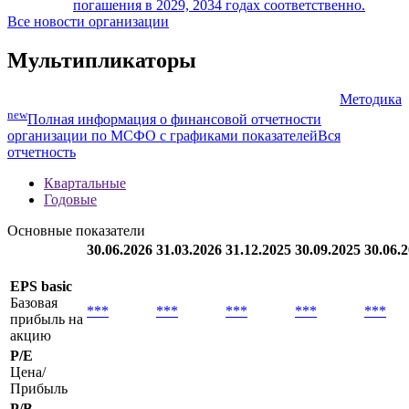
1000 млн со сроком погашения в 2055 году
Новые выпуски: эмитент Exelon разместил
еврооблигации (US30161NBM20, US30161NBN03)
26.02.2024
на суммы USD 650, USD 650 млн со сроком
погашения в 2029, 2034 годах соответственно.
Все новости организации
Мультипликаторы
Методика
new
Полная информация о финансовой отчетности
организации по МСФО с графиками показателей
Вся
отчетность
Квартальные
Годовые
Основные показатели
30.06.2026
31.03.2026
31.12.2025
30.09.2025
30.06.
EPS basic
Базовая
***
***
***
***
***
прибыль на
акцию