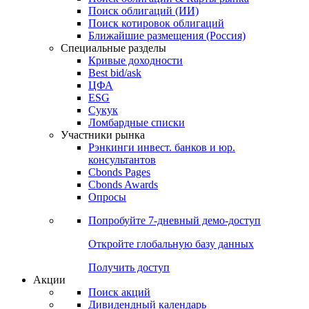
Облигации
Поиски
Поиск облигаций & Карты рынка
Поиск облигаций (ИИ)
Поиск котировок облигаций
Ближайшие размещения (Россия)
Специальные разделы
Кривые доходности
Best bid/ask
ЦФА
ESG
Сукук
Ломбардные списки
Участники рынка
Рэнкинги инвест. банков и юр.
консультантов
Cbonds Pages
Cbonds Awards
Опросы
Попробуйте
7-дневный
демо-доступ
Откройте глобальную базу данных