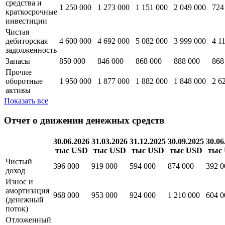
средства и их
1 250 000
1 273 000
1 151 000
2 049 000
724
эквиваленты
Денежные
средства и
1 250 000
1 273 000
1 151 000
2 049 000
724
краткосрочные
инвестиции
Чистая
дебиторская
4 600 000
4 692 000
5 082 000
3 999 000
4 1
задолженность
Запасы
850 000
846 000
868 000
888 000
868
Прочие
оборотные
1 950 000
1 877 000
1 882 000
1 848 000
2 6
активы
Показать все
Отчет о движении денежных средств
30.06.2026
31.03.2026
31.12.2025
30.09.2025
30.06
тыс USD
тыс USD
тыс USD
тыс USD
тыс
Чистый
396 000
919 000
594 000
874 000
392 0
доход
Износ и
амортизация