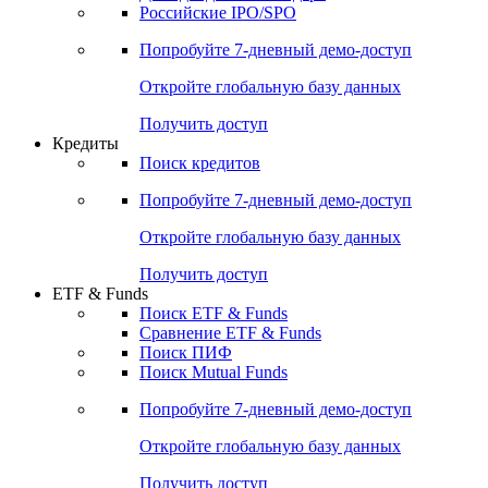
Получить доступ
Акции
Поиск акций
Дивидендный календарь
Российские IPO/SPO
Попробуйте
7-дневный
демо-доступ
Откройте глобальную базу данных
Получить доступ
Кредиты
Поиск кредитов
Попробуйте
7-дневный
демо-доступ
Откройте глобальную базу данных
Получить доступ
ETF & Funds
Поиск ETF & Funds
Сравнение ETF & Funds
Поиск ПИФ
Поиск Mutual Funds
Попробуйте
7-дневный
демо-доступ