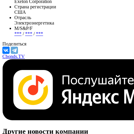
Полное название
Exelon Corporation
Страна регистрации
США
Отрасль
Электроэнергетика
М/S&P/F
***
/
***
/
***
Поделиться
Cbonds.TV