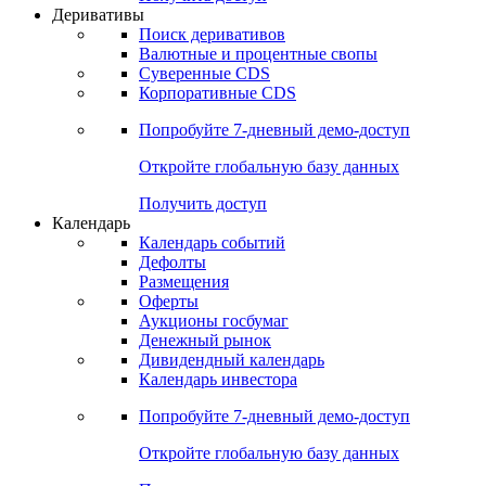
Откройте глобальную базу данных
Получить доступ
Деривативы
Поиск деривативов
Валютные и процентные свопы
Суверенные CDS
Корпоративные CDS
Попробуйте
7-дневный
демо-доступ
Откройте глобальную базу данных
Получить доступ
Календарь
Календарь событий
Дефолты
Размещения
Оферты
Аукционы госбумаг
Денежный рынок
Дивидендный календарь
Календарь инвестора