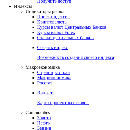
Попробуйте
7-дневный
демо-доступ
Откройте глобальную базу данных
Получить доступ
Индексы
Индикаторы рынка
Поиск индексов
Криптовалюты
Курсы валют Центральных Банков
Курсы валют Forex
Ставки центральных банков
Создать индекс
Возможность создания своего индекса
Макроэкономика
Страницы стран
Макроэкономика
Росстат
Виджет:
Карта процентных ставок