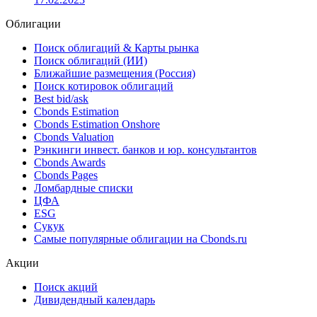
US30161NBL47) на суммы USD 1000, USD 850, USD
650 млн со сроком погашения в 2028, 2033, 2053 годах
соответственно.
17.02.2023
Облигации
Поиск облигаций & Карты рынка
Поиск облигаций (ИИ)
Ближайшие размещения (Россия)
Поиск котировок облигаций
Best bid/ask
Cbonds Estimation
Cbonds Estimation Onshore
Cbonds Valuation
Рэнкинги инвест. банков и юр. консультантов
Cbonds Awards
Cbonds Pages
Ломбардные списки
ЦФА
ESG
Сукук
Самые популярные облигации на Cbonds.ru
Акции