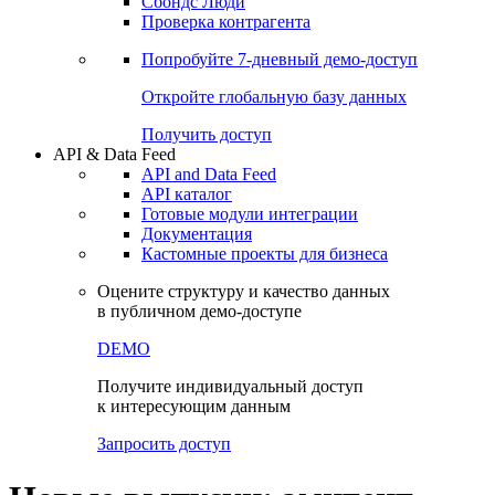
Сохраненные запросы
Виджеты акций и облигаций
Чат
Сбондс Люди
Проверка контрагента
Попробуйте
7-дневный
демо-доступ
Откройте глобальную базу данных
Получить доступ
API & Data Feed
API and Data Feed
API каталог
Готовые модули интеграции
Документация
Кастомные проекты для бизнеса
Оцените структуру и качество данных
в публичном демо-доступе
DEMO
Получите индивидуальный доступ
к интересующим данным