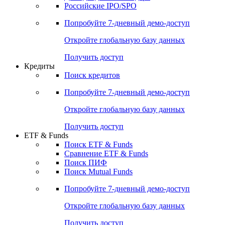
Получить доступ
Акции
Поиск акций
Дивидендный календарь
Российские IPO/SPO
Попробуйте
7-дневный
демо-доступ
Откройте глобальную базу данных
Получить доступ
Кредиты
Поиск кредитов
Попробуйте
7-дневный
демо-доступ
Откройте глобальную базу данных
Получить доступ
ETF & Funds
Поиск ETF & Funds
Сравнение ETF & Funds
Поиск ПИФ
Поиск Mutual Funds
Попробуйте
7-дневный
демо-доступ