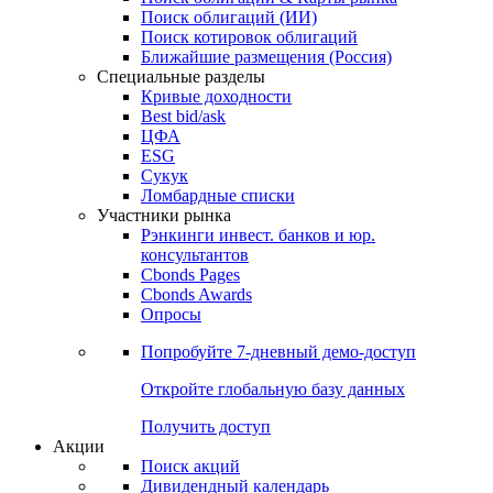
Облигации
Поиски
Поиск облигаций & Карты рынка
Поиск облигаций (ИИ)
Поиск котировок облигаций
Ближайшие размещения (Россия)
Специальные разделы
Кривые доходности
Best bid/ask
ЦФА
ESG
Сукук
Ломбардные списки
Участники рынка
Рэнкинги инвест. банков и юр.
консультантов
Cbonds Pages
Cbonds Awards
Опросы
Попробуйте
7-дневный
демо-доступ
Откройте глобальную базу данных