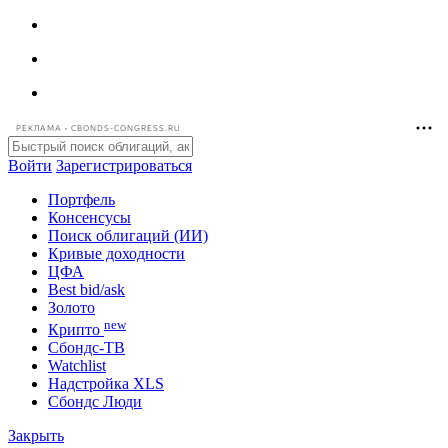
РЕКЛАМА • CBONDS-CONGRESS.RU
Войти
Зарегистрироваться
Портфель
Консенсусы
Поиск облигаций (ИИ)
Кривые доходности
ЦФА
Best bid/ask
Золото
new
Крипто
Сбондс-ТВ
Watchlist