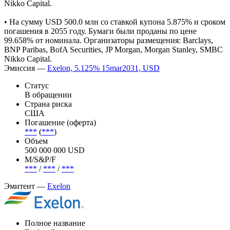
• На сумму USD 500.0 млн cо ставкой купона 5.125% и сроком
погашения в 2031 году. Бумаги были проданы по цене
99.938% от номинала. Организаторы размещения: Barclays,
BNP Paribas, BofA Securities, JP Morgan, Morgan Stanley, SMBC
Nikko Capital.
• На сумму USD 500.0 млн cо ставкой купона 5.875% и сроком
погашения в 2055 году. Бумаги были проданы по цене
99.658% от номинала. Организаторы размещения: Barclays,
BNP Paribas, BofA Securities, JP Morgan, Morgan Stanley, SMBC
Nikko Capital.
Эмиссия —
Exelon, 5.125% 15mar2031, USD
Статус
В обращении
Страна риска
США
Погашение (оферта)
***
(
***
)
Объем
500 000 000 USD
М/S&P/F
***
/
***
/
***
Эмитент —
Exelon