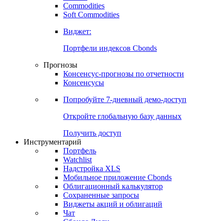
Commodities
Золото
Нефть
Бензин
Commodities
Soft Commodities
Виджет:
Портфели индексов Cbonds
Прогнозы
Консенсус-прогнозы по отчетности
Консенсусы
Попробуйте
7-дневный
демо-доступ
Откройте глобальную базу данных
Получить доступ
Инструментарий
Портфель
Watchlist
Надстройка XLS
Мобильное приложение Cbonds
Облигационный калькулятор