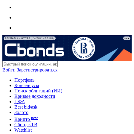
РЕКЛАМА • HTTPS://WWW.HSE.RU/
Войти
Зарегистрироваться
Портфель
Консенсусы
Поиск облигаций (ИИ)
Кривые доходности
ЦФА
Best bid/ask
Золото
new
Крипто
Сбондс-ТВ
Watchlist