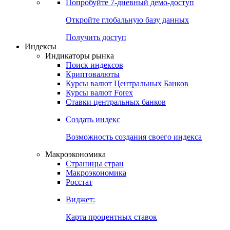
Попробуйте
7-дневный
демо-доступ
Откройте глобальную базу данных
Получить доступ
Индексы
Индикаторы рынка
Поиск индексов
Криптовалюты
Курсы валют Центральных Банков
Курсы валют Forex
Ставки центральных банков
Создать индекс
Возможность создания своего индекса
Макроэкономика
Страницы стран
Макроэкономика
Росстат
Виджет:
Карта процентных ставок