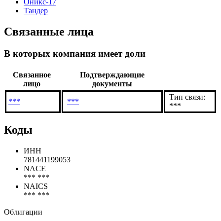
Оникс-17
Тандер
Связанные лица
В которых компания имеет доли
Связанное
Подтверждающие
лицо
документы
Тип связи:
***
***
***
Коды
ИНН
781441199053
NACE
*** ***
NAICS
*** ***
Облигации