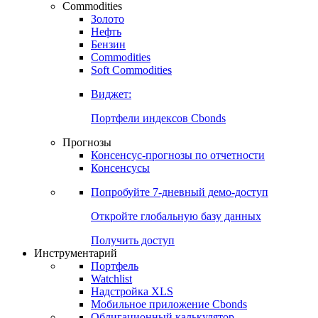
Commodities
Золото
Нефть
Бензин
Commodities
Soft Commodities
Виджет:
Портфели индексов Cbonds
Прогнозы
Консенсус-прогнозы по отчетности
Консенсусы
Попробуйте
7-дневный
демо-доступ
Откройте глобальную базу данных
Получить доступ
Инструментарий
Портфель
Watchlist
Надстройка XLS
Мобильное приложение Cbonds
Облигационный калькулятор