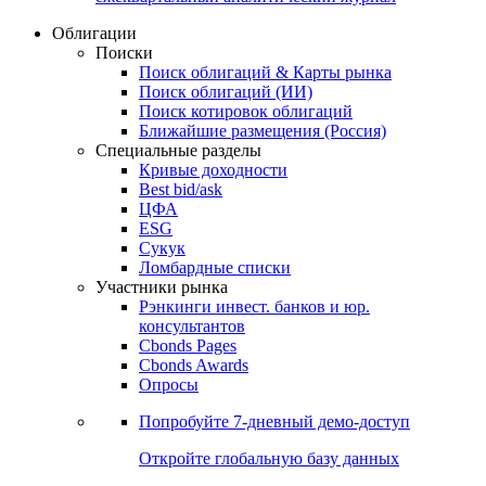
Облигации
Поиски
Поиск облигаций & Карты рынка
Поиск облигаций (ИИ)
Поиск котировок облигаций
Ближайшие размещения (Россия)
Специальные разделы
Кривые доходности
Best bid/ask
ЦФА
ESG
Сукук
Ломбардные списки
Участники рынка
Рэнкинги инвест. банков и юр.
консультантов
Cbonds Pages
Cbonds Awards
Опросы
Попробуйте
7-дневный
демо-доступ
Откройте глобальную базу данных