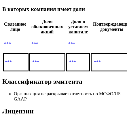
В которых компания имеет доли
Доля
Доля в
Связанное
Подтверждающи
обыкновенных
уставном
лицо
документы
акций
капитале
***
***
***
***
***
***
***
Классификатор эмитента
Организация не раскрывает отчетность по МСФО/US
GAAP
Лицензии