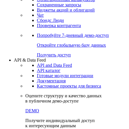
Сохраненные запросы
Виджеты акций и облигаций
Чат
Сбондс Люди
Проверка контрагента
Попробуйте
7-дневный
демо-доступ
Откройте глобальную базу данных
Получить доступ
API & Data Feed
API and Data Feed
API каталог
Готовые модули интеграции
Документация
Кастомные проекты для бизнеса
Оцените структуру и качество данных
в публичном демо-доступе
DEMO
Получите индивидуальный доступ
к интересующим данным