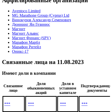
Аффилированные организации
Aventoco Limited
MG Marathone Group (Cyprus) Ltd
Винокуров Александр Семенович
Дюннинг Ян Гезинюс
Магнит
Магнит Альянс
Магнит Финанс (SPV)
Марафон Марбл
Марафон Ритейл
Оникс-17
Связанные лица
на 11.08.2023
Имеют доли в компании
Доля
Доля в
Связанное
Подтверждающи
обыкновенных
уставном
лицо
документы
акций
капитале
***
***
***
***