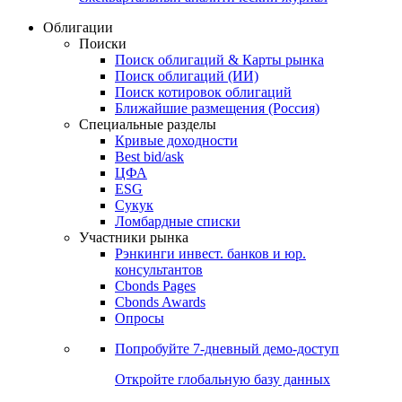
Облигации
Поиски
Поиск облигаций & Карты рынка
Поиск облигаций (ИИ)
Поиск котировок облигаций
Ближайшие размещения (Россия)
Специальные разделы
Кривые доходности
Best bid/ask
ЦФА
ESG
Сукук
Ломбардные списки
Участники рынка
Рэнкинги инвест. банков и юр.
консультантов
Cbonds Pages
Cbonds Awards
Опросы
Попробуйте
7-дневный
демо-доступ
Откройте глобальную базу данных