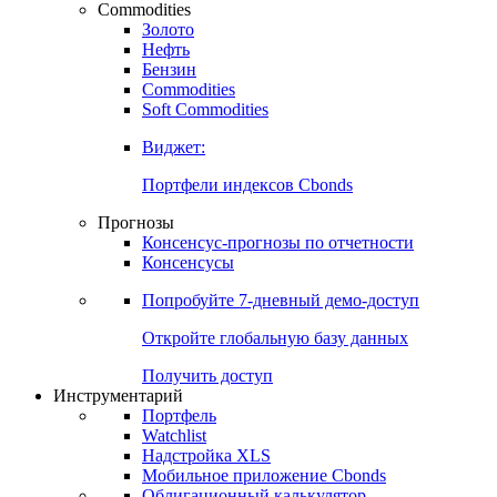
Commodities
Золото
Нефть
Бензин
Commodities
Soft Commodities
Виджет:
Портфели индексов Cbonds
Прогнозы
Консенсус-прогнозы по отчетности
Консенсусы
Попробуйте
7-дневный
демо-доступ
Откройте глобальную базу данных
Получить доступ
Инструментарий
Портфель
Watchlist
Надстройка XLS
Мобильное приложение Cbonds
Облигационный калькулятор