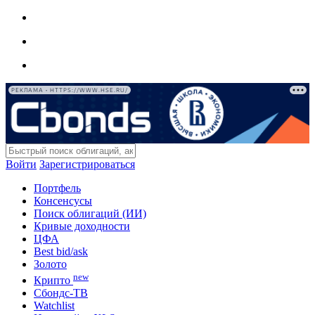
РЕКЛАМА • HTTPS://WWW.HSE.RU/
Войти
Зарегистрироваться
Портфель
Консенсусы
Поиск облигаций (ИИ)
Кривые доходности
ЦФА
Best bid/ask
Золото
new
Крипто
Сбондс-ТВ
Watchlist