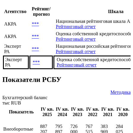
Рейтинг/
Агентство
Шкала
прогноз
Национальная рейтинговая шкала АКР
АКРА
***
Рейтинговый отчет
Оценка собственной кредитоспособно
АКРА
***
Рейтинговый отчет
Эксперт
Национальная российская рейтингов
***
РА
Рейтинговый отчет
Эксперт
Оценка собственной кредитоспособнос
***
РА
Рейтинговый отчет
Показатели РСБУ
Методика
Бухгалтерский баланс
тыс RUB
IV кв.
IV кв.
IV кв.
IV кв.
IV кв.
IV кв.
Показатель
2025
2024
2023
2022
2021
2020
887
795
726
767
383
284
Внеоборотные
207
897
000
515
969
025