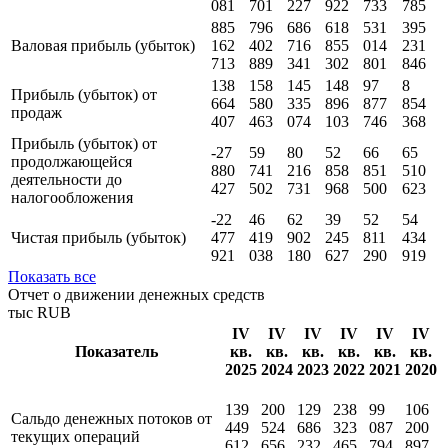
081
701
227
922
733
785
885
796
686
618
531
395
Валовая прибыль (убыток)
162
402
716
855
014
231
713
889
341
302
801
846
138
158
145
148
97
8
Прибыль (убыток) от
664
580
335
896
877
854
продаж
407
463
074
103
746
368
Прибыль (убыток) от
-27
59
80
52
66
65
продолжающейся
880
741
216
858
851
510
деятельности до
427
502
731
968
500
623
налогообложения
-22
46
62
39
52
54
Чистая прибыль (убыток)
477
419
902
245
811
434
921
038
180
627
290
919
Показать все
Отчет о движении денежных средств
тыс RUB
IV
IV
IV
IV
IV
IV
Показатель
кв.
кв.
кв.
кв.
кв.
кв.
2025
2024
2023
2022
2021
2020
139
200
129
238
99
106
Сальдо денежных потоков от
449
524
686
323
087
200
текущих операций
612
656
232
465
794
897