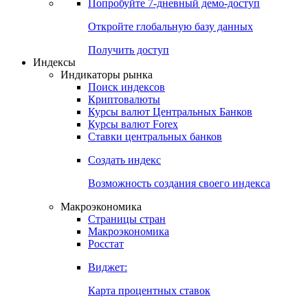
Попробуйте
7-дневный
демо-доступ
Откройте глобальную базу данных
Получить доступ
Индексы
Индикаторы рынка
Поиск индексов
Криптовалюты
Курсы валют Центральных Банков
Курсы валют Forex
Ставки центральных банков
Создать индекс
Возможность создания своего индекса
Макроэкономика
Страницы стран
Макроэкономика
Росстат
Виджет:
Карта процентных ставок