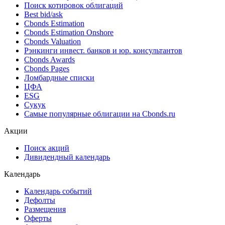
Поиск котировок облигаций
Best bid/ask
Cbonds Estimation
Cbonds Estimation Onshore
Cbonds Valuation
Рэнкинги инвест. банков и юр. консультантов
Cbonds Awards
Cbonds Pages
Ломбардные списки
ЦФА
ESG
Сукук
Самые популярные облигации на Cbonds.ru
Акции
Поиск акций
Дивидендный календарь
Календарь
Календарь событий
Дефолты
Размещения
Оферты