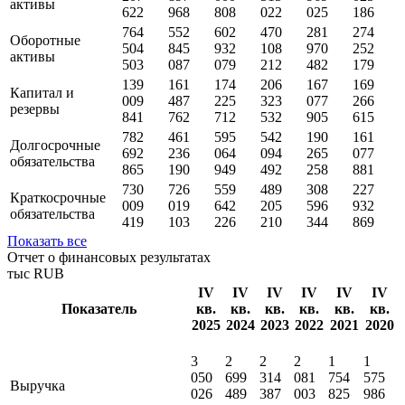
активы
622
968
808
022
025
186
764
552
602
470
281
274
Оборотные
504
845
932
108
970
252
активы
503
087
079
212
482
179
139
161
174
206
167
169
Капитал и
009
487
225
323
077
266
резервы
841
762
712
532
905
615
782
461
595
542
190
161
Долгосрочные
692
236
064
094
265
077
обязательства
865
190
949
492
258
881
730
726
559
489
308
227
Краткосрочные
009
019
642
205
596
932
обязательства
419
103
226
210
344
869
Показать все
Отчет о финансовых результатах
тыс RUB
IV
IV
IV
IV
IV
IV
Показатель
кв.
кв.
кв.
кв.
кв.
кв.
2025
2024
2023
2022
2021
2020
3
2
2
2
1
1
050
699
314
081
754
575
Выручка
026
489
387
003
825
986