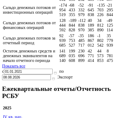
-174
-68
-52
-91
-135
-21
Сальдо денежных потоков от
954
433
332
645
703
295
инвестиционных операций
519
355
979
838
226
844
128
-189
-112
40
34
-49
Сальдо денежных потоков от
444
844
838
189
812
125
финансовых операций
592
828
970
385
890
114
92
-57
-35
186
-1
35
Сальдо денежных потоков за
939
753
485
867
802
779
отчетный период
685
527
717
012
542
939
Остаток денежных средств и
141
199
230
42
44
8
денежных эквивалентов на
689
035
696
771
573
781
начало отчетного периода
140
608
899
414
853
475
Показать все
с
по
Экспорт
Ежеквартальные отчеты/Отчетность
РСБУ
2025
IV кв. нац.