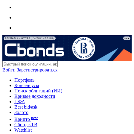
РЕКЛАМА • HTTPS://WWW.HSE.RU/
Войти
Зарегистрироваться
Портфель
Консенсусы
Поиск облигаций (ИИ)
Кривые доходности
ЦФА
Best bid/ask
Золото
new
Крипто
Сбондс-ТВ
Watchlist