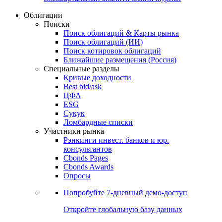
Облигации
Поиски
Поиск облигаций & Карты рынка
Поиск облигаций (ИИ)
Поиск котировок облигаций
Ближайшие размещения (Россия)
Специальные разделы
Кривые доходности
Best bid/ask
ЦФА
ESG
Сукук
Ломбардные списки
Участники рынка
Рэнкинги инвест. банков и юр.
консультантов
Cbonds Pages
Cbonds Awards
Опросы
Попробуйте
7-дневный
демо-доступ
Откройте глобальную базу данных