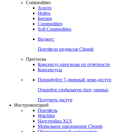
Commodities
Золото
Нефть
Бензин
Commodities
Soft Commodities
Виджет:
Портфели индексов Cbonds
Прогнозы
Консенсус-прогнозы по отчетности
Консенсусы
Попробуйте
7-дневный
демо-доступ
Откройте глобальную базу данных
Получить доступ
Инструментарий
Портфель
Watchlist
Надстройка XLS
Мобильное приложение Cbonds
Облигационный калькулятор