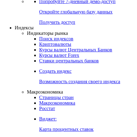
Попробуйте
7-дневный
демо-доступ
Откройте глобальную базу данных
Получить доступ
Индексы
Индикаторы рынка
Поиск индексов
Криптовалюты
Курсы валют Центральных Банков
Курсы валют Forex
Ставки центральных банков
Создать индекс
Возможность создания своего индекса
Макроэкономика
Страницы стран
Макроэкономика
Росстат
Виджет:
Карта процентных ставок