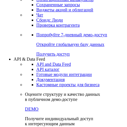
Сохраненные запросы
Виджеты акций и облигаций
Чат
Сбондс Люди
Проверка контрагента
Попробуйте
7-дневный
демо-доступ
Откройте глобальную базу данных
Получить доступ
API & Data Feed
API and Data Feed
API каталог
Готовые модули интеграции
Документация
Кастомные проекты для бизнеса
Оцените структуру и качество данных
в публичном демо-доступе
DEMO
Получите индивидуальный доступ
к интересующим данным