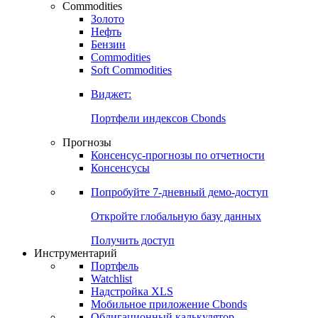
Commodities
Золото
Нефть
Бензин
Commodities
Soft Commodities
Виджет:
Портфели индексов Cbonds
Прогнозы
Консенсус-прогнозы по отчетности
Консенсусы
Попробуйте
7-дневный
демо-доступ
Откройте глобальную базу данных
Получить доступ
Инструментарий
Портфель
Watchlist
Надстройка XLS
Мобильное приложение Cbonds
Облигационный калькулятор