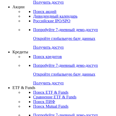
Получить доступ
Акции
Поиск акций
Дивидендный календарь
Российские IPO/SPO
Попробуйте
7-дневный
демо-доступ
Откройте глобальную базу данных
Получить доступ
Кредиты
Поиск кредитов
Попробуйте
7-дневный
демо-доступ
Откройте глобальную базу данных
Получить доступ
ETF & Funds
Поиск ETF & Funds
Сравнение ETF & Funds
Поиск ПИФ
Поиск Mutual Funds
Попробуйте
7-дневный
демо-доступ