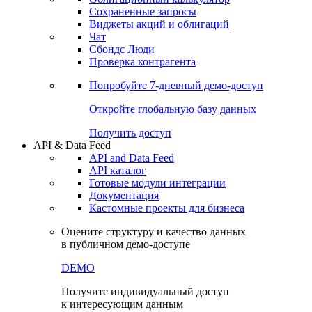
Сохраненные запросы
Виджеты акций и облигаций
Чат
Сбондс Люди
Проверка контрагента
Попробуйте
7-дневный
демо-доступ
Откройте глобальную базу данных
Получить доступ
API & Data Feed
API and Data Feed
API каталог
Готовые модули интеграции
Документация
Кастомные проекты для бизнеса
Оцените структуру и качество данных
в публичном демо-доступе
DEMO
Получите индивидуальный доступ
к интересующим данным