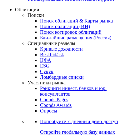
Облигации
Поиски
Поиск облигаций & Карты рынка
Поиск облигаций (ИИ)
Поиск котировок облигаций
Ближайшие размещения (Россия)
Специальные разделы
Кривые доходности
Best bid/ask
ЦФА
ESG
Сукук
Ломбардные списки
Участники рынка
Рэнкинги инвест. банков и юр.
консультантов
Cbonds Pages
Cbonds Awards
Опросы
Попробуйте
7-дневный
демо-доступ
Откройте глобальную базу данных