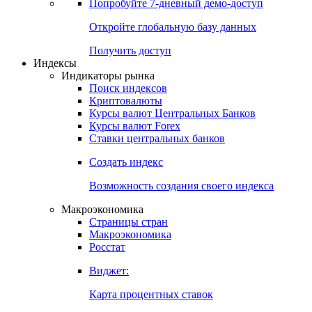
Попробуйте
7-дневный
демо-доступ
Откройте глобальную базу данных
Получить доступ
Индексы
Индикаторы рынка
Поиск индексов
Криптовалюты
Курсы валют Центральных Банков
Курсы валют Forex
Ставки центральных банков
Создать индекс
Возможность создания своего индекса
Макроэкономика
Страницы стран
Макроэкономика
Росстат
Виджет:
Карта процентных ставок