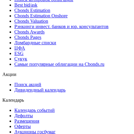
Best bid/ask
Cbonds Estimation
Cbonds Estimation Onshore
Cbonds Valuation
Рэнкинги инвест. банков и юр. консультантов
Cbonds Awards
Cbonds Pages
Ломбардные списки
ЦФА
ESG
Сукук
Самые популярные облигации на Cbonds.ru
Акции
Поиск акций
Дивидендный календарь
Календарь
Календарь событий
Дефолты
Размещения
Оферты
Аукционы госбумаг