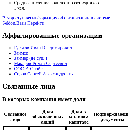
Среднесписочное количество сотрудников
1 чел.
Вся доступная информация об организации в системе
Seldon.Basis
Перейти
Аффилированные организации
Гуськов Иван Владимирович
Займер
Займер (не сущ.)
Макаров Роман Сергеевич
ООО А Спэйс
Седов Сергей Александрович
Связанные лица
В которых компания имеет доли
Доля
Доля в
Связанное
Подтверждающи
обыкновенных
уставном
лицо
документы
акций
капитале