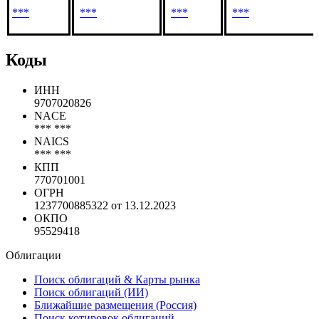
***
***
***
***
Коды
ИНН
9707020826
NACE
*** ***
NAICS
*** ***
КПП
770701001
ОГРН
1237700885322 от 13.12.2023
ОКПО
95529418
Облигации
Поиск облигаций & Карты рынка
Поиск облигаций (ИИ)
Ближайшие размещения (Россия)
Поиск котировок облигаций