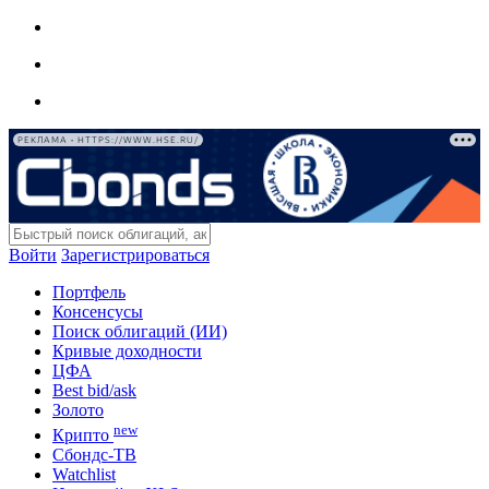
РЕКЛАМА • HTTPS://WWW.HSE.RU/
Войти
Зарегистрироваться
Портфель
Консенсусы
Поиск облигаций (ИИ)
Кривые доходности
ЦФА
Best bid/ask
Золото
new
Крипто
Сбондс-ТВ
Watchlist