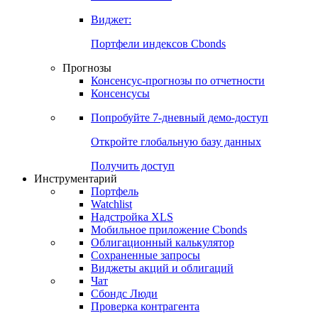
Виджет:
Портфели индексов Cbonds
Прогнозы
Консенсус-прогнозы по отчетности
Консенсусы
Попробуйте
7-дневный
демо-доступ
Откройте глобальную базу данных
Получить доступ
Инструментарий
Портфель
Watchlist
Надстройка XLS
Мобильное приложение Cbonds
Облигационный калькулятор
Сохраненные запросы
Виджеты акций и облигаций
Чат
Сбондс Люди
Проверка контрагента