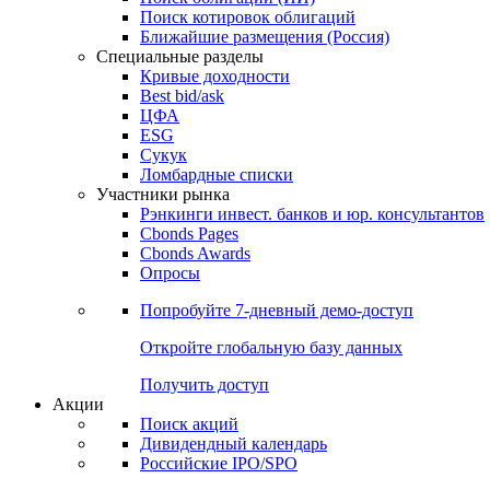
Поиск котировок облигаций
Ближайшие размещения (Россия)
Специальные разделы
Кривые доходности
Best bid/ask
ЦФА
ESG
Сукук
Ломбардные списки
Участники рынка
Рэнкинги инвест. банков и юр. консультантов
Cbonds Pages
Cbonds Awards
Опросы
Попробуйте
7-дневный
демо-доступ
Откройте глобальную базу данных
Получить доступ
Акции
Поиск акций
Дивидендный календарь
Российские IPO/SPO