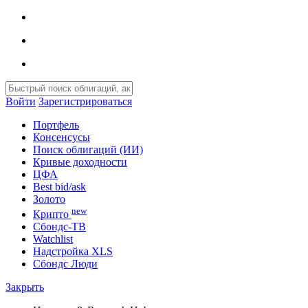
Войти
Зарегистрироваться
Портфель
Консенсусы
Поиск облигаций (ИИ)
Кривые доходности
ЦФА
Best bid/ask
Золото
new
Крипто
Сбондс-ТВ
Watchlist
Надстройка XLS
Сбондс Люди
Закрыть