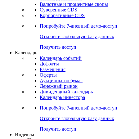
Валютные и процентные свопы
Суверенные CDS
Корпоративные CDS
Попробуйте
7-дневный
демо-доступ
Откройте глобальную базу данных
Получить доступ
Календарь
Календарь событий
Дефолты
Размещения
Оферты
Аукционы госбумаг
Денежный рынок
Дивидендный календарь
Календарь инвестора
Попробуйте
7-дневный
демо-доступ
Откройте глобальную базу данных
Получить доступ
Индексы