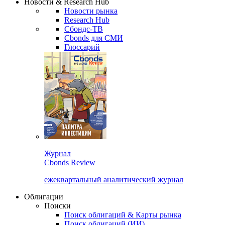
Новости & Research Hub
Новости рынка
Research Hub
Сбондс-ТВ
Cbonds для СМИ
Глоссарий
Журнал
Cbonds Review
ежеквартальный аналитический журнал
Облигации
Поиски
Поиск облигаций & Карты рынка
Поиск облигаций (ИИ)