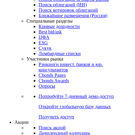
Поиск облигаций (ИИ)
Поиск котировок облигаций
Ближайшие размещения (Россия)
Специальные разделы
Кривые доходности
Best bid/ask
ЦФА
ESG
Сукук
Ломбардные списки
Участники рынка
Рэнкинги инвест. банков и юр.
консультантов
Cbonds Pages
Cbonds Awards
Опросы
Попробуйте
7-дневный
демо-доступ
Откройте глобальную базу данных
Получить доступ
Акции
Поиск акций
Дивидендный календарь