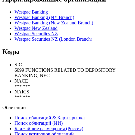
Westpac Banking
Westpac Banking (NY Branch)
Westpac Banking (New Zealand Branch)
Westpac New Zealand
Westpac Securities NZ
Westpac Securities NZ (London Branch)
Коды
SIC
6099 FUNCTIONS RELATED TO DEPOSITORY
BANKING, NEC
NACE
*** ***
NAICS
*** ***
Облигации
Поиск облигаций & Карты рынка
Поиск облигаций (ИИ)
Ближайшие размещения (Россия)
Поиск котировок облигаций