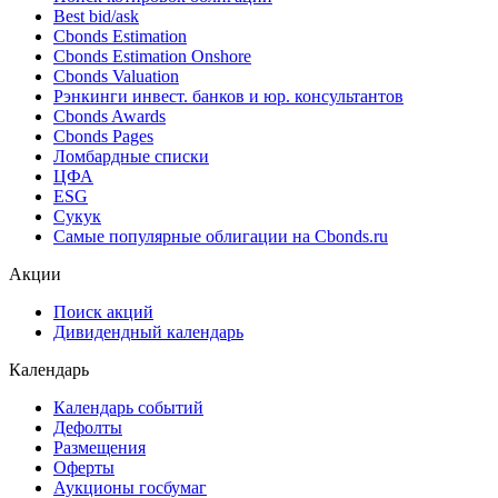
Best bid/ask
Cbonds Estimation
Cbonds Estimation Onshore
Cbonds Valuation
Рэнкинги инвест. банков и юр. консультантов
Cbonds Awards
Cbonds Pages
Ломбардные списки
ЦФА
ESG
Сукук
Самые популярные облигации на Cbonds.ru
Акции
Поиск акций
Дивидендный календарь
Календарь
Календарь событий
Дефолты
Размещения
Оферты
Аукционы госбумаг