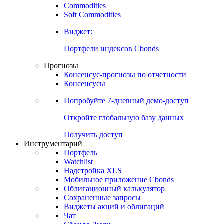
Commodities
Soft Commodities
Виджет:
Портфели индексов Cbonds
Прогнозы
Консенсус-прогнозы по отчетности
Консенсусы
Попробуйте
7-дневный
демо-доступ
Откройте глобальную базу данных
Получить доступ
Инструментарий
Портфель
Watchlist
Надстройка XLS
Мобильное приложение Cbonds
Облигационный калькулятор
Сохраненные запросы
Виджеты акций и облигаций
Чат