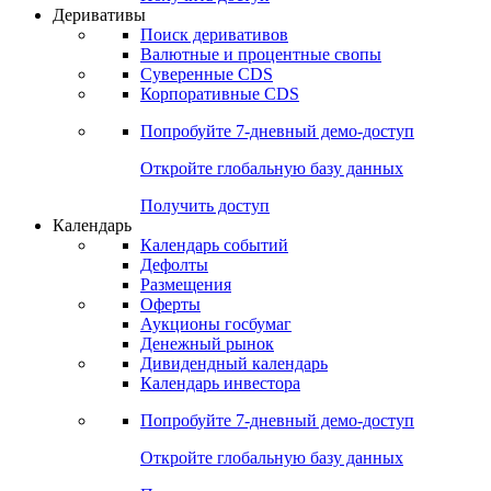
Деривативы
Поиск деривативов
Валютные и процентные свопы
Суверенные CDS
Корпоративные CDS
Попробуйте
7-дневный
демо-доступ
Откройте глобальную базу данных
Получить доступ
Календарь
Календарь событий
Дефолты
Размещения
Оферты
Аукционы госбумаг
Денежный рынок
Дивидендный календарь
Календарь инвестора
Попробуйте
7-дневный
демо-доступ
Откройте глобальную базу данных