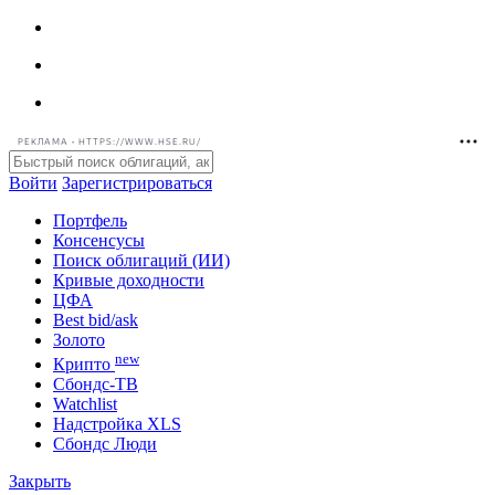
РЕКЛАМА • HTTPS://WWW.HSE.RU/
Войти
Зарегистрироваться
Портфель
Консенсусы
Поиск облигаций (ИИ)
Кривые доходности
ЦФА
Best bid/ask
Золото
new
Крипто
Сбондс-ТВ
Watchlist
Надстройка XLS
Сбондс Люди
Закрыть